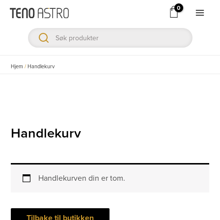
Hopp
rett
Main
til
Men
innholdet
ksler
Hjem
/
Handlekurv
ksler
ksler
Handlekurv
ksler
ksler
Handlekurven din er tom.
ksler
Tilbake til butikken