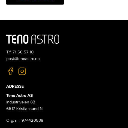
Tlf: 71 56 57 10
post@tenoastro.no
ADRESSE
Teno Astro AS
Industriveien 8B
6517 Kristiansund N
Org. nr.: 974420538