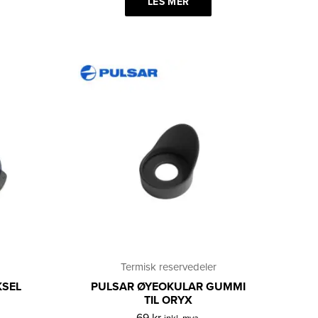
LES MER
Termisk reservedeler
KSEL
PULSAR ØYEOKULAR GUMMI
TIL ORYX
69
kr