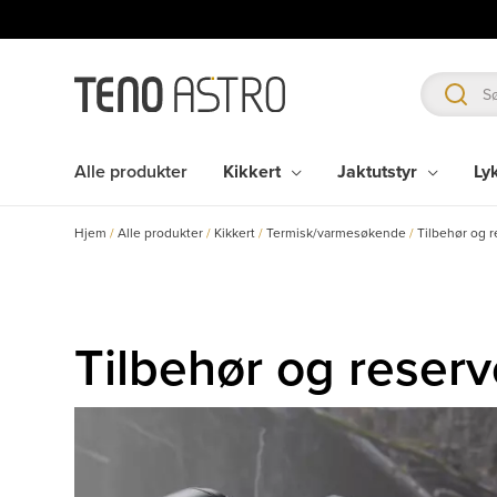
Hopp
rett
til
innholdet
Alle produkter
Kikkert
Jaktutstyr
Ly
Hjem
/
Alle produkter
/
Kikkert
/
Termisk/varmesøkende
/
Tilbehør og 
Tilbehør og reser