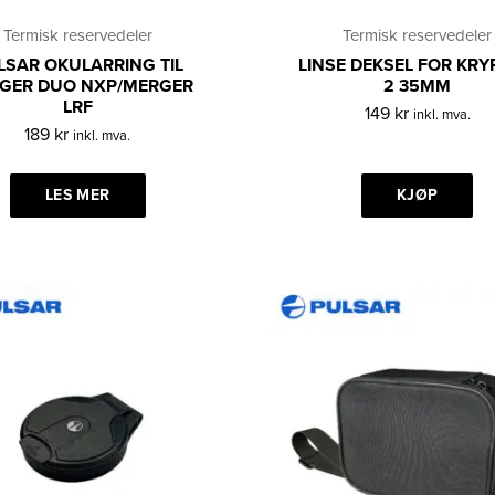
Termisk reservedeler
Termisk reservedeler
LSAR OKULARRING TIL
LINSE DEKSEL FOR KR
GER DUO NXP/MERGER
2 35MM
LRF
149
kr
inkl. mva.
189
kr
inkl. mva.
LES MER
KJØP