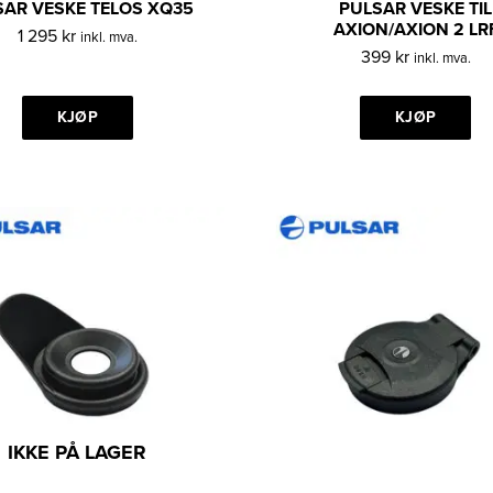
SAR VESKE TELOS XQ35
PULSAR VESKE TIL
AXION/AXION 2 LR
1 295
kr
inkl. mva.
399
kr
inkl. mva.
KJØP
KJØP
IKKE PÅ LAGER