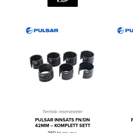
KJØP
Termisk reservedeler
PULSAR INNSATS FN/DN
42MM – KOMPLETT SETT
360
kr