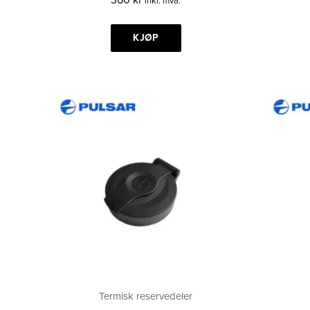
inkl. mva.
KJØP
Termisk reservedeler