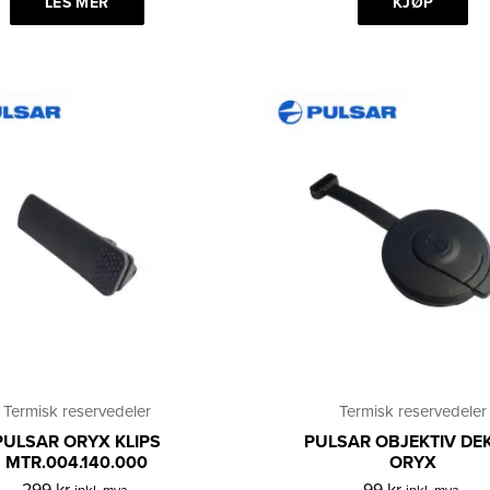
LES MER
KJØP
Termisk reservedeler
Termisk reservedeler
PULSAR ORYX KLIPS
PULSAR OBJEKTIV DE
MTR.004.140.000
ORYX
299
kr
99
kr