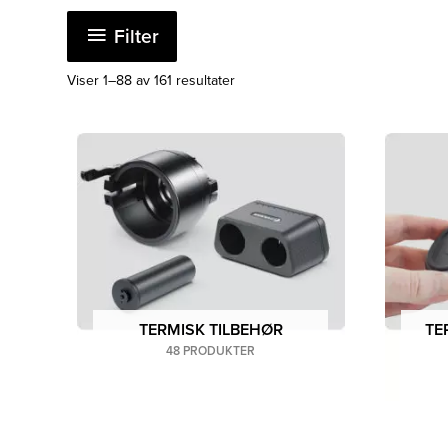
best mulig måte.
Filter
Vårt tilbehør og reservedeler finner du også hos
Sortert
Viser 1–88 av 161 resultater
etter
siste
TERMISK TILBEHØR
TE
48 PRODUKTER