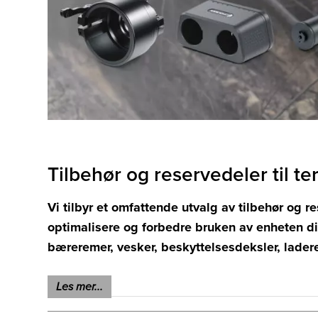
Tilbehør og reservedeler til te
Vi tilbyr et omfattende utvalg av tilbehør og re
optimalisere og forbedre bruken av enheten din.
bæreremer, vesker, beskyttelsesdeksler, ladere,
Med vårt utvalg av tilbehør og reservedeler kan d
Les mer...
sikre at de fungerer optimalt og varer lenge. Utf