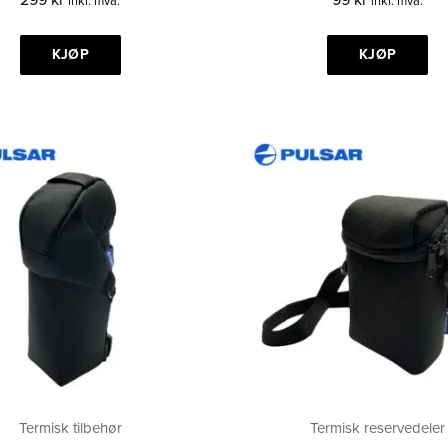
inkl. mva.
inkl. mva.
KJØP
KJØP
Termisk tilbehør
Termisk reservedeler