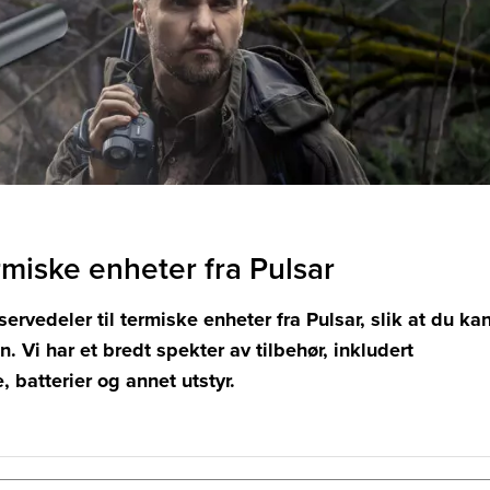
rmiske enheter fra Pulsar
servedeler til termiske enheter fra Pulsar, slik at du ka
 Vi har et bredt spekter av tilbehør, inkludert
 batterier og annet utstyr.
u tilpasse og forbedre dine termiske enheter fra Pulsar, 
orsk vårt sortiment og ta vare på dine termiske enheter på