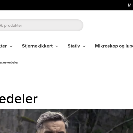
Mi
kter
Stjernekikkert
Stativ
Mikroskop og lup
reservedeler
vedeler