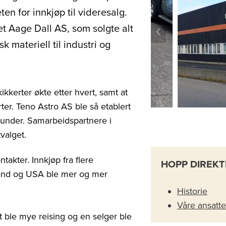
en for innkjøp til videresalg.
t Aage Dall AS, som solgte alt
sk materiell til industri og
ikkerter økte etter hvert, samt at
rter. Teno Astro AS ble så etablert
kunder. Samarbeidspartnere i
tvalget.
takter. Innkjøp fra flere
HOPP DIREKT
land og USA ble mer og mer
Historie
Våre ansatte
t ble mye reising og en selger ble