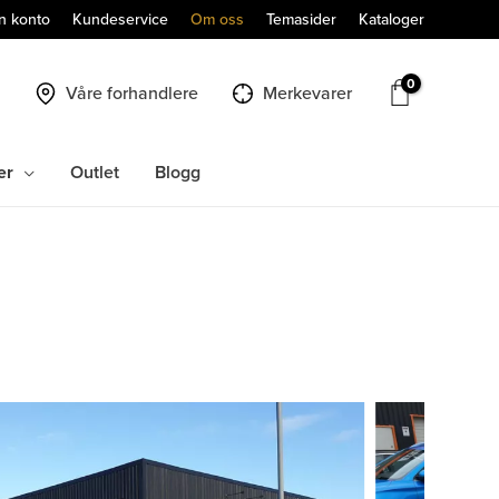
n konto
Kundeservice
Om oss
Temasider
Kataloger
Våre forhandlere
Merkevarer
er
Outlet
Blogg