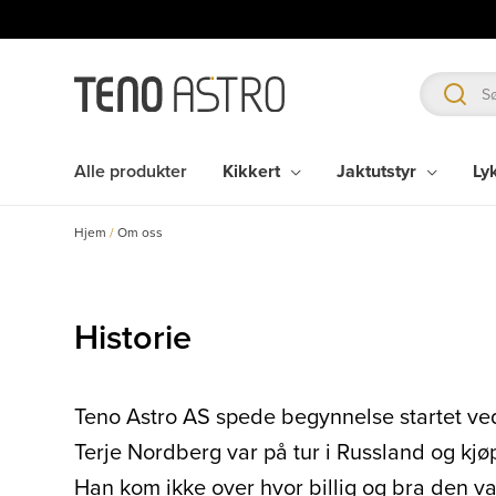
Hopp
rett
til
innholdet
Alle produkter
Kikkert
Jaktutstyr
Ly
Hjem
/
Om oss
Historie
Teno Astro AS spede begynnelse startet ved 
Terje Nordberg var på tur i Russland og kjø
Han kom ikke over hvor billig og bra den va