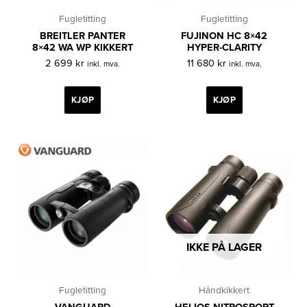
Fugletitting
Fugletitting
BREITLER PANTER
FUJINON HC 8×42
8×42 WA WP KIKKERT
HYPER-CLARITY
2 699
kr
11 680
kr
inkl. mva.
inkl. mva.
KJØP
KJØP
IKKE PÅ LAGER
Fugletitting
Håndkikkert