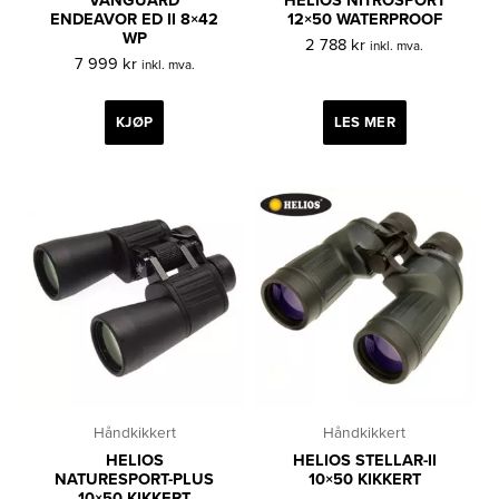
VANGUARD
HELIOS NITROSPORT
ENDEAVOR ED II 8×42
12×50 WATERPROOF
WP
2 788
kr
inkl. mva.
7 999
kr
inkl. mva.
KJØP
LES MER
Håndkikkert
Håndkikkert
HELIOS
HELIOS STELLAR-II
NATURESPORT-PLUS
10×50 KIKKERT
10×50 KIKKERT