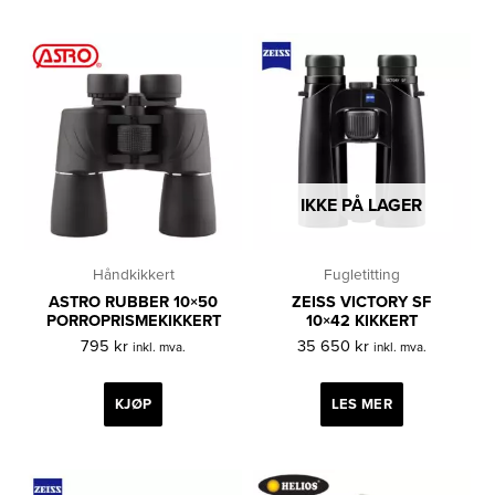
IKKE PÅ LAGER
Håndkikkert
Fugletitting
ASTRO RUBBER 10×50
ZEISS VICTORY SF
PORROPRISMEKIKKERT
10×42 KIKKERT
795
kr
35 650
kr
inkl. mva.
inkl. mva.
KJØP
LES MER