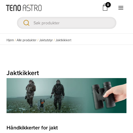
Hopp
rett
Main
til
Men
innholdet
ksler
Hjem
/
Alle produkter
/
Jaktutstyr
/
Jaktkikkert
ksler
ksler
Jaktkikkert
ksler
ksler
ksler
Håndkikkerter for jakt