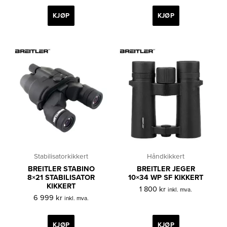
KJØP
KJØP
Stabilisatorkikkert
Håndkikkert
BREITLER STABINO
BREITLER JEGER
8×21 STABILISATOR
10×34 WP SF KIKKERT
KIKKERT
1 800
kr
inkl. mva.
6 999
kr
inkl. mva.
KJØP
KJØP