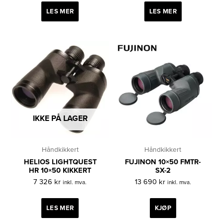
LES MER
LES MER
IKKE PÅ LAGER
Håndkikkert
Håndkikkert
HELIOS LIGHTQUEST
FUJINON 10×50 FMTR-
HR 10×50 KIKKERT
SX-2
7 326
kr
13 690
kr
inkl. mva.
inkl. mva.
LES MER
KJØP