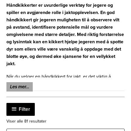
Håndkikkerter er uvurderlige verktøy for jegere og
spiller en avgjørende rolle i jaktopplevelsen. En god
håndkikkert gir jegeren muligheten til å observere vilt
på avstand, identifisere potensielle mål og vurdere
omgivelsene med større detaljer. Med riktig forstørrelse
og lysinntak kan en kikkert hjelpe jegeren med å spotte
dyr som ellers ville være vanskelig å oppdage med det
blotte øye, og dermed øke sjansene for en vellykket
jakt.
Når du velger en håndkikkert for jakt, er det viktig å
vurdere faktorer som optisk kvalitet, robusthet og
Les mer...
brukervennlighet. En kikkert med høy optisk kvalitet vil gi
deg et skarpt og klart bilde, selv under krevende
lysforhold. Robustheten til kikkerten er også viktig, da
Filter
den må tåle røff behandling og værforhold på
jaktområdet. Et vanntett og støtsikkert design er derfor å
Sortert
Viser alle 81 resultater
etter
foretrekke.
siste