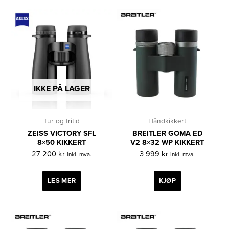
Se andre nyttige artikler på vår blogg.
IKKE PÅ LAGER
Tur og fritid
Håndkikkert
ZEISS VICTORY SFL
BREITLER GOMA ED
8×50 KIKKERT
V2 8×32 WP KIKKERT
27 200
kr
3 999
kr
inkl. mva.
inkl. mva.
LES MER
KJØP