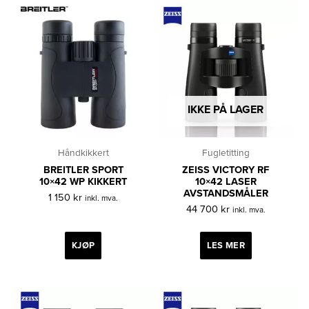
IKKE PÅ LAGER
Håndkikkert
Fugletitting
BREITLER SPORT
ZEISS VICTORY RF
10×42 WP KIKKERT
10×42 LASER
AVSTANDSMÅLER
1 150
kr
inkl. mva.
44 700
kr
inkl. mva.
KJØP
LES MER