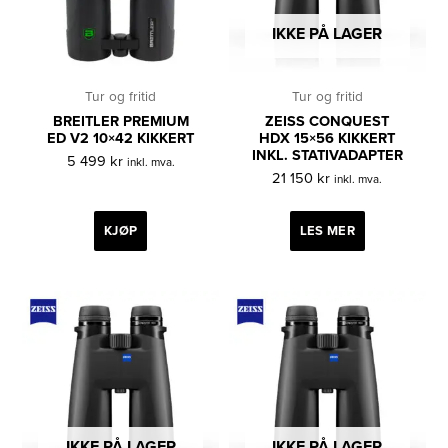
IKKE PÅ LAGER
Tur og fritid
Tur og fritid
BREITLER PREMIUM
ZEISS CONQUEST
ED V2 10×42 KIKKERT
HDX 15×56 KIKKERT
INKL. STATIVADAPTER
5 499
kr
inkl. mva.
21 150
kr
inkl. mva.
KJØP
LES MER
IKKE PÅ LAGER
IKKE PÅ LAGER