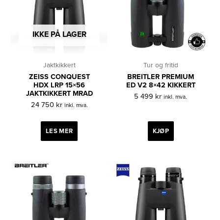
IKKE PÅ LAGER
Jaktkikkert
Tur og fritid
ZEISS CONQUEST
BREITLER PREMIUM
HDX LRP 15×56
ED V2 8×42 KIKKERT
JAKTKIKKERT MRAD
5 499
kr
inkl. mva.
24 750
kr
inkl. mva.
LES MER
KJØP