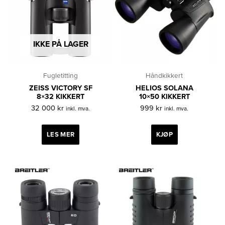
IKKE PÅ LAGER
Fugletitting
Håndkikkert
ZEISS VICTORY SF
HELIOS SOLANA
8×32 KIKKERT
10×50 KIKKERT
32 000
kr
999
kr
inkl. mva.
inkl. mva.
LES MER
KJØP