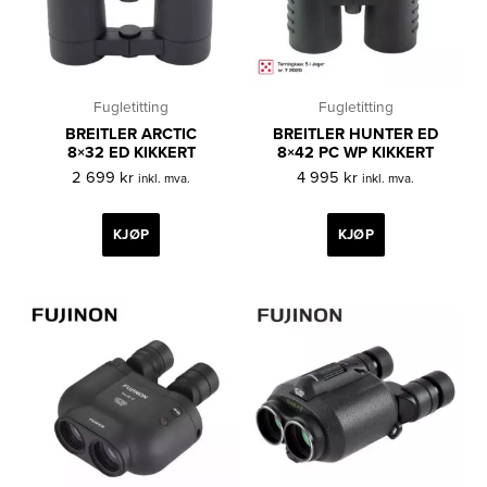
Fugletitting
Fugletitting
BREITLER ARCTIC
BREITLER HUNTER ED
8×32 ED KIKKERT
8×42 PC WP KIKKERT
2 699
kr
4 995
kr
inkl. mva.
inkl. mva.
KJØP
KJØP