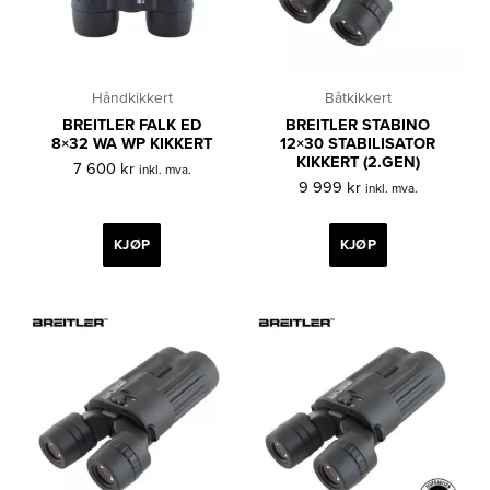
Håndkikkert
Båtkikkert
BREITLER FALK ED
BREITLER STABINO
8×32 WA WP KIKKERT
12×30 STABILISATOR
KIKKERT (2.GEN)
7 600
kr
inkl. mva.
9 999
kr
inkl. mva.
KJØP
KJØP