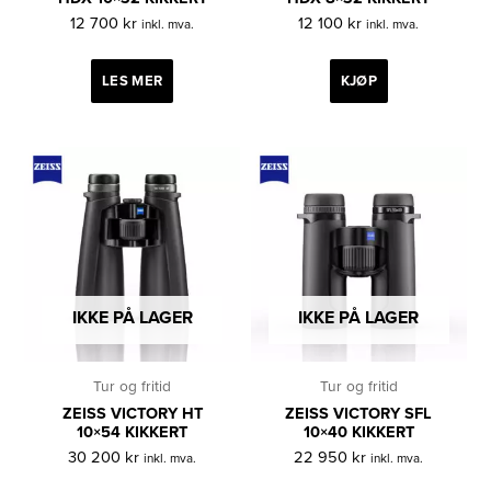
12 700
kr
12 100
kr
inkl. mva.
inkl. mva.
LES MER
KJØP
IKKE PÅ LAGER
IKKE PÅ LAGER
Tur og fritid
Tur og fritid
ZEISS VICTORY HT
ZEISS VICTORY SFL
10×54 KIKKERT
10×40 KIKKERT
30 200
kr
22 950
kr
inkl. mva.
inkl. mva.