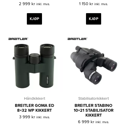
2 999
kr
1 150
kr
inkl. mva.
inkl. mva.
KJØP
KJØP
Håndkikkert
Stabilisatorkikkert
BREITLER GOMA ED
BREITLER STABINO
8×32 WP KIKKERT
10×21 STABILISATOR
KIKKERT
3 999
kr
inkl. mva.
6 999
kr
inkl. mva.