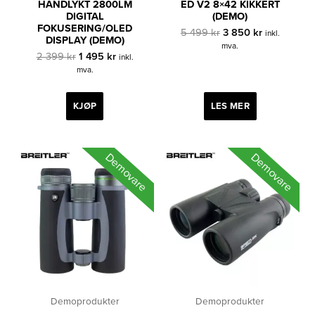
HÅNDLYKT 2800LM
ED V2 8×42 KIKKERT
DIGITAL
(DEMO)
FOKUSERING/OLED
Opprinnelig
Nåværende
5 499
kr
3 850
kr
inkl.
DISPLAY (DEMO)
pris
pris
mva.
Opprinnelig
Nåværende
var:
er:
2 399
kr
1 495
kr
inkl.
pris
pris
5
3
mva.
var:
er:
499 kr.
850 kr.
2
1
399 kr.
495 kr.
KJØP
LES MER
Demovare
Demovare
Demoprodukter
Demoprodukter