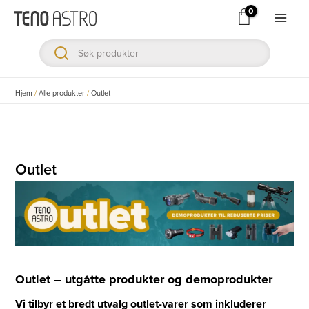
Hopp
rett
Main
til
Men
innholdet
ksler
Hjem
/
Alle produkter
/
Outlet
ksler
ksler
Outlet
ksler
ksler
Outlet – utgåtte produkter og demoprodukter
ksler
Vi tilbyr et bredt utvalg outlet-varer som inkluderer