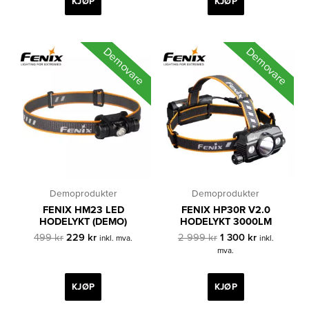
KJØP
KJØP
Demovare
Demovare
Demoprodukter
Demoprodukter
FENIX HM23 LED
FENIX HP30R V2.0
HODELYKT (DEMO)
HODELYKT 3000LM
Opprinnelig
Nåværende
Opprinnelig
Nåværende
499
kr
229
kr
2 999
kr
1 300
kr
inkl. mva.
inkl.
pris
pris
pris
pris
mva.
var:
er:
var:
er:
499 kr.
229 kr.
2
1
999 kr.
300 kr.
KJØP
KJØP