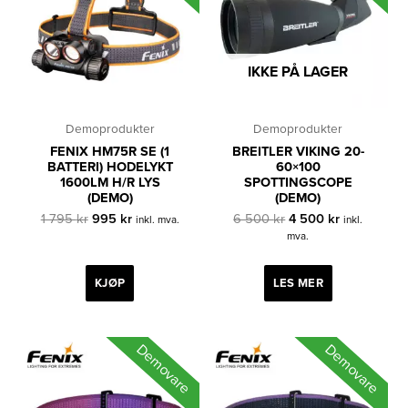
IKKE PÅ LAGER
Demoprodukter
Demoprodukter
FENIX HM75R SE (1
BREITLER VIKING 20-
BATTERI) HODELYKT
60×100
1600LM H/R LYS
SPOTTINGSCOPE
(DEMO)
(DEMO)
Opprinnelig
Nåværende
Opprinnelig
Nåværende
1 795
kr
995
kr
6 500
kr
4 500
kr
inkl. mva.
inkl.
pris
pris
pris
pris
mva.
var:
er:
var:
er:
1
995 kr.
6
4
795 kr.
500 kr.
500 kr.
KJØP
LES MER
Demovare
Demovare