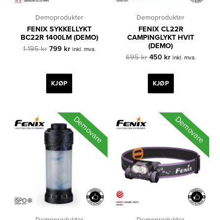
Demoprodukter
Demoprodukter
FENIX SYKKELLYKT
FENIX CL22R
BC22R 1400LM (DEMO)
CAMPINGLYKT HVIT
(DEMO)
Opprinnelig
Nåværende
1 195
kr
799
kr
inkl. mva.
pris
pris
Opprinnelig
Nåværende
695
kr
450
kr
inkl. mva.
var:
er:
pris
pris
1
799 kr.
var:
er:
195 kr.
695 kr.
450 kr.
KJØP
KJØP
Demovare
Demovare
Demoprodukter
Demoprodukter