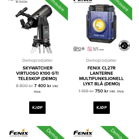
Demovare
Demovare
Demoprodukter
Demoprodukter
SKY-WATCHER
FENIX CL27R
VIRTUOSO K100 GTI
LANTERNE
TELESKOP (DEMO)
MULTIFUNKSJONELL
LYKT BLÅ (DEMO)
Opprinnelig
Nåværende
8 800
kr
7 400
kr
inkl.
pris
pris
Opprinnelig
Nåværende
1 199
kr
750
kr
inkl. mva.
mva.
var:
er:
pris
pris
8
7
var:
er:
800 kr.
400 kr.
1
750 kr.
KJØP
KJØP
199 kr.
Demovare
Demovare