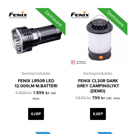
Demovare
Demovare
Demoprodukter
Demoprodukter
FENIX LR50R LED
FENIX CL30R DARK
12.000LM M.BATTERI
GREY CAMPINGLYKT
(DEMO)
Opprinnelig
Nåværende
4 500
kr
1 899
kr
inkl.
pris
pris
Opprinnelig
Nåværende
1 570
kr
799
kr
inkl. mva.
mva.
var:
er:
pris
pris
4
1
var:
er:
500 kr.
899 kr.
1
799 kr.
KJØP
KJØP
570 kr.