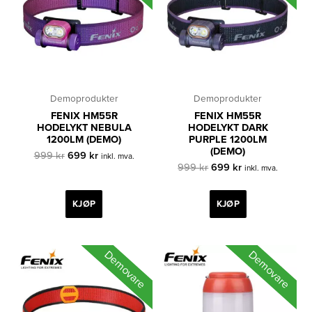
Demoprodukter
Demoprodukter
FENIX HM55R
FENIX HM55R
HODELYKT NEBULA
HODELYKT DARK
1200LM (DEMO)
PURPLE 1200LM
(DEMO)
Opprinnelig
Nåværende
999
kr
699
kr
inkl. mva.
pris
pris
Opprinnelig
Nåværende
999
kr
699
kr
inkl. mva.
var:
er:
pris
pris
999 kr.
699 kr.
var:
er:
999 kr.
699 kr.
KJØP
KJØP
Demovare
Demovare