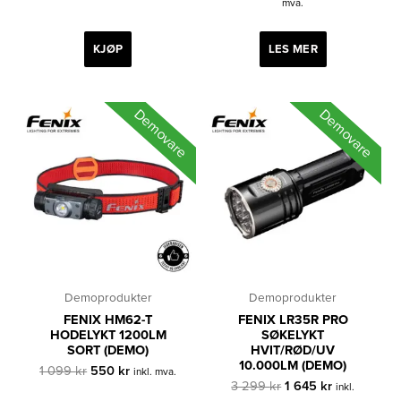
var:
er:
pris
pris
mva.
1
899 kr.
var:
er:
799 kr.
3
1
300 kr.
650 kr.
KJØP
LES MER
Demovare
Demovare
Demoprodukter
Demoprodukter
FENIX HM62-T
FENIX LR35R PRO
HODELYKT 1200LM
SØKELYKT
SORT (DEMO)
HVIT/RØD/UV
10.000LM (DEMO)
Opprinnelig
Nåværende
1 099
kr
550
kr
inkl. mva.
pris
pris
Opprinnelig
Nåværende
3 299
kr
1 645
kr
inkl.
var:
er:
pris
pris