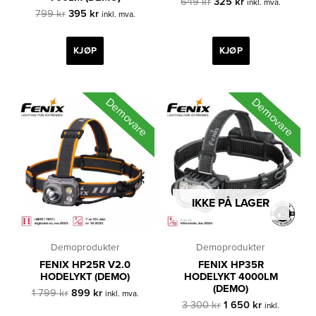
Opprinnelig
Nåværende
649
kr
325
kr
inkl. mva.
Opprinnelig
Nåværende
pris
pris
799
kr
395
kr
inkl. mva.
pris
pris
var:
er:
var:
er:
649 kr.
325 kr.
799 kr.
395 kr.
KJØP
KJØP
Demovare
Demovare
IKKE PÅ LAGER
Demoprodukter
Demoprodukter
FENIX HP25R V2.0
FENIX HP35R
HODELYKT (DEMO)
HODELYKT 4000LM
(DEMO)
Opprinnelig
Nåværende
1 799
kr
899
kr
inkl. mva.
pris
pris
Opprinnelig
Nåværende
3 300
kr
1 650
kr
inkl.