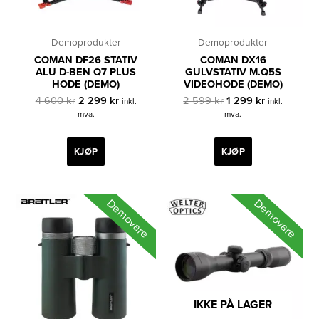
Demoprodukter
Demoprodukter
COMAN DF26 STATIV
COMAN DX16
ALU D-BEN Q7 PLUS
GULVSTATIV M.Q5S
HODE (DEMO)
VIDEOHODE (DEMO)
Opprinnelig
Nåværende
Opprinnelig
Nåværende
4 600
kr
2 299
kr
2 599
kr
1 299
kr
inkl.
inkl.
pris
pris
pris
pris
mva.
mva.
var:
er:
var:
er:
4
2
2
1
600 kr.
299 kr.
599 kr.
299 kr.
KJØP
KJØP
Demovare
Demovare
IKKE PÅ LAGER