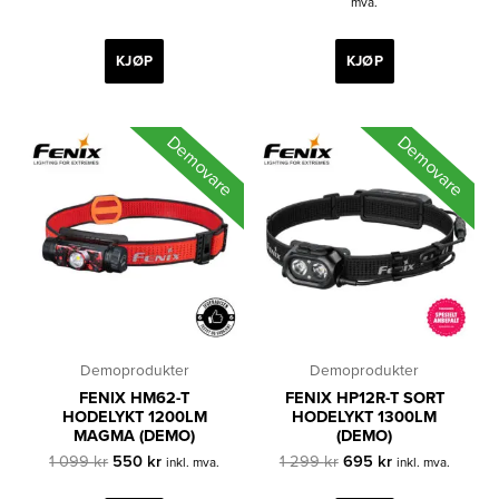
mva.
1
550 kr.
var:
er:
099 kr.
3
1
299 kr.
645 kr.
KJØP
KJØP
Demovare
Demovare
Demoprodukter
Demoprodukter
FENIX HM62-T
FENIX HP12R-T SORT
HODELYKT 1200LM
HODELYKT 1300LM
MAGMA (DEMO)
(DEMO)
Opprinnelig
Nåværende
Opprinnelig
Nåværende
1 099
kr
550
kr
1 299
kr
695
kr
inkl. mva.
inkl. mva.
pris
pris
pris
pris
var:
er:
var:
er: