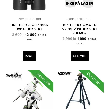
IKKE PÅ LAGER
Demoprodukter
Demoprodukter
BREITLER JEGER 8×56
BREITLER GOMA ED
WP SF KIKKERT
V2 8×32 WP KIKKERT
(DEMO)
Opprinnelig
Nåværende
3 600
kr
2 699
kr
inkl.
pris
pris
Opprinnelig
Nåværende
3 999
kr
1 999
kr
inkl.
mva.
var:
er:
pris
pris
mva.
3
2
var:
er:
600 kr.
699 kr.
3
1
999 kr.
999 kr.
KJØP
LES MER
Demovare
Demovare