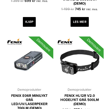
Opprinnelig
Nåværende
1 399
kr
699
kr
inkl. mva.
(DEMO)
pris
pris
var:
er:
Opprinnelig
Nåværende
1 499
kr
745
kr
inkl. mva.
1
699 kr.
pris
pris
399 kr.
var:
er:
1
745 kr.
KJØP
LES MER
499 kr.
Demovare
Demovare
Demoprodukter
Demoprodukter
FENIX E06R MINILYKT
FENIX HL12R V2.0
GRÅ
HODELYKT GRÅ 500LM
LED/UV/LASERPEKER
(DEMO)
700LM (DEMO)