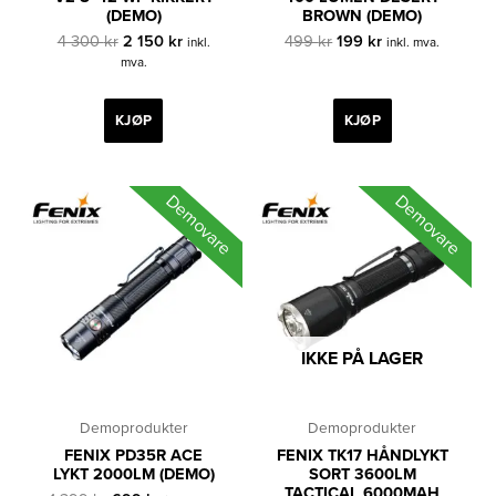
(DEMO)
BROWN (DEMO)
Opprinnelig
Nåværende
Opprinnelig
Nåværende
4 300
kr
2 150
kr
499
kr
199
kr
inkl.
inkl. mva.
pris
pris
pris
pris
mva.
var:
er:
var:
er:
4
2
499 kr.
199 kr.
300 kr.
150 kr.
KJØP
KJØP
Demovare
Demovare
IKKE PÅ LAGER
Demoprodukter
Demoprodukter
FENIX PD35R ACE
FENIX TK17 HÅNDLYKT
LYKT 2000LM (DEMO)
SORT 3600LM
TACTICAL 6000MAH