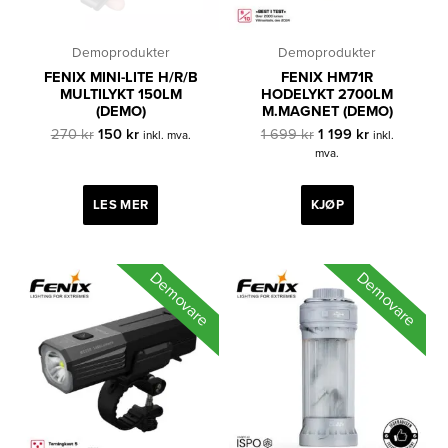
Demoprodukter
Demoprodukter
FENIX MINI-LITE H/R/B
FENIX HM71R
MULTILYKT 150LM
HODELYKT 2700LM
(DEMO)
M.MAGNET (DEMO)
Opprinnelig
Nåværende
Opprinnelig
Nåværende
270
kr
150
kr
1 699
kr
1 199
kr
inkl. mva.
inkl.
pris
pris
pris
pris
mva.
var:
er:
var:
er:
270 kr.
150 kr.
1
1
699 kr.
199 kr.
LES MER
KJØP
Demovare
Demovare