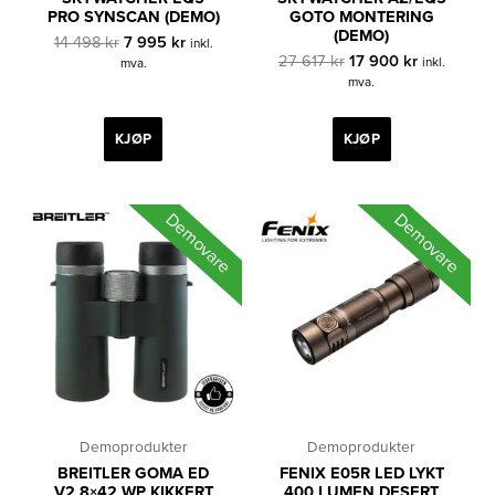
PRO SYNSCAN (DEMO)
GOTO MONTERING
(DEMO)
Opprinnelig
Nåværende
14 498
kr
7 995
kr
inkl.
pris
pris
Opprinnelig
Nåværend
27 617
kr
17 900
kr
inkl.
mva.
var:
er:
pris
pris
mva.
14
7
var:
er:
498 kr.
995 kr.
27
17
617 kr.
900 kr.
KJØP
KJØP
Demovare
Demovare
Demoprodukter
Demoprodukter
BREITLER GOMA ED
FENIX E05R LED LYKT
V2 8×42 WP KIKKERT
400 LUMEN DESERT