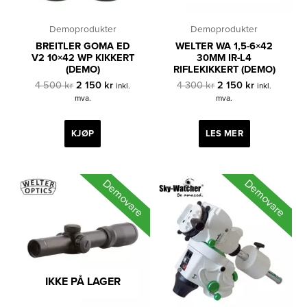
Demoprodukter
Demoprodukter
BREITLER GOMA ED
WELTER WA 1,5-6×42
V2 10×42 WP KIKKERT
30MM IR-L4
(DEMO)
RIFLEKIKKERT (DEMO)
Opprinnelig
Nåværende
Opprinnelig
Nåværende
4 500
kr
2 150
kr
4 300
kr
2 150
kr
inkl.
inkl.
pris
pris
pris
pris
mva.
mva.
var:
er:
var:
er:
4
2
4
2
500 kr.
150 kr.
300 kr.
150 kr.
KJØP
LES MER
Demovare
Demovare
IKKE PÅ LAGER