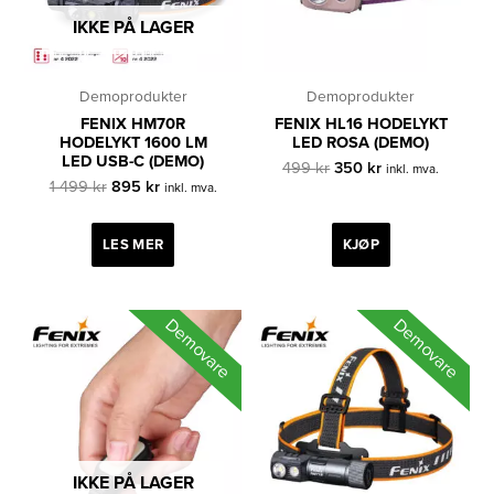
IKKE PÅ LAGER
Demoprodukter
Demoprodukter
FENIX HM70R
FENIX HL16 HODELYKT
HODELYKT 1600 LM
LED ROSA (DEMO)
LED USB-C (DEMO)
Opprinnelig
Nåværende
499
kr
350
kr
inkl. mva.
Opprinnelig
Nåværende
pris
pris
1 499
kr
895
kr
inkl. mva.
pris
pris
var:
er:
var:
er:
499 kr.
350 kr.
1
895 kr.
LES MER
KJØP
499 kr.
Demovare
Demovare
IKKE PÅ LAGER