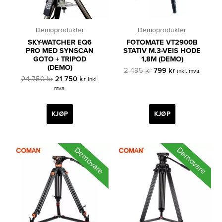
Demoprodukter
Demoprodukter
SKY-WATCHER EQ6
FOTOMATE VT2900B
PRO MED SYNSCAN
STATIV M.3-VEIS HODE
GOTO + TRIPOD
1,8M (DEMO)
(DEMO)
Opprinnelig
Nåværende
2 495
kr
799
kr
inkl. mva.
Opprinnelig
Nåværende
pris
pris
24 750
kr
21 750
kr
inkl.
pris
pris
var:
er:
mva.
var:
er:
2
799 kr.
24
21
495 kr.
750 kr.
750 kr.
KJØP
KJØP
Demovare
Demovare