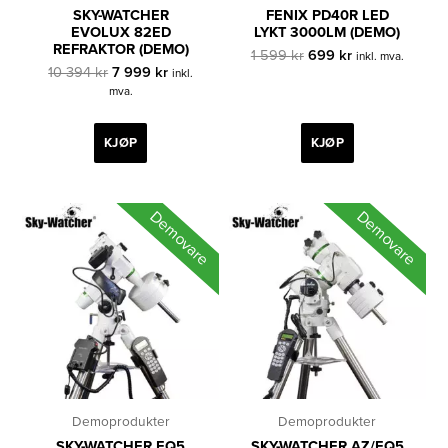
SKY-WATCHER
FENIX PD40R LED
EVOLUX 82ED
LYKT 3000LM (DEMO)
REFRAKTOR (DEMO)
Opprinnelig
Nåværende
1 599
kr
699
kr
inkl. mva.
Opprinnelig
Nåværende
pris
pris
10 394
kr
7 999
kr
inkl.
pris
pris
var:
er:
mva.
var:
er:
1
699 kr.
10
7
599 kr.
394 kr.
999 kr.
KJØP
KJØP
Demovare
Demovare
Demoprodukter
Demoprodukter
SKY-WATCHER EQ5
SKY-WATCHER AZ/EQ5