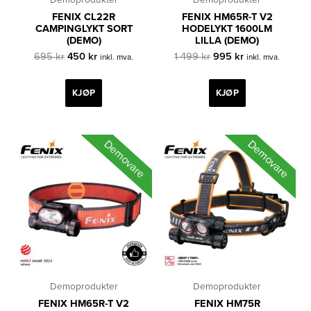
FENIX CL22R
FENIX HM65R-T V2
CAMPINGLYKT SORT
HODELYKT 1600LM
(DEMO)
LILLA (DEMO)
Opprinnelig
Nåværende
Opprinnelig
Nåværende
695
kr
450
kr
1 499
kr
995
kr
inkl. mva.
inkl. mva.
pris
pris
pris
pris
var:
er:
var:
er:
695 kr.
450 kr.
1
995 kr.
KJØP
KJØP
499 kr.
Demovare
Demovare
Demoprodukter
Demoprodukter
FENIX HM65R-T V2
FENIX HM75R