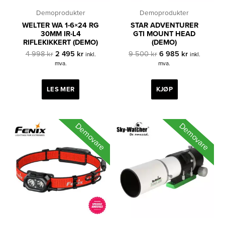
Demoprodukter
Demoprodukter
WELTER WA 1-6×24 RG
STAR ADVENTURER
30MM IR-L4
GTI MOUNT HEAD
RIFLEKIKKERT (DEMO)
(DEMO)
Opprinnelig
Nåværende
Opprinnelig
Nåværende
4 998
kr
2 495
kr
9 500
kr
6 985
kr
inkl.
inkl.
pris
pris
pris
pris
mva.
mva.
var:
er:
var:
er:
4
2
9
6
998 kr.
495 kr.
500 kr.
985 kr.
LES MER
KJØP
Demovare
Demovare