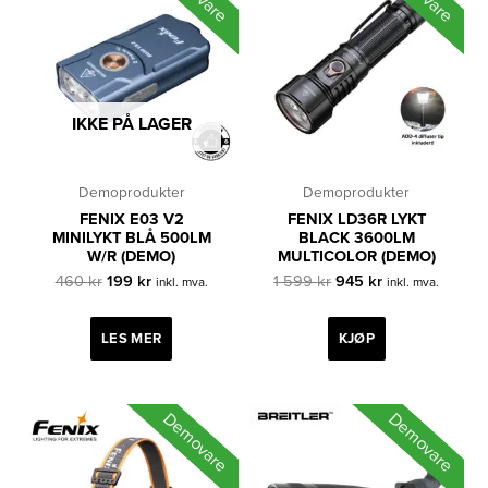
IKKE PÅ LAGER
Demoprodukter
Demoprodukter
FENIX E03 V2
FENIX LD36R LYKT
MINILYKT BLÅ 500LM
BLACK 3600LM
W/R (DEMO)
MULTICOLOR (DEMO)
Opprinnelig
Nåværende
Opprinnelig
Nåværende
460
kr
199
kr
1 599
kr
945
kr
inkl. mva.
inkl. mva.
pris
pris
pris
pris
var:
er:
var:
er:
460 kr.
199 kr.
1
945 kr.
LES MER
KJØP
599 kr.
Demovare
Demovare