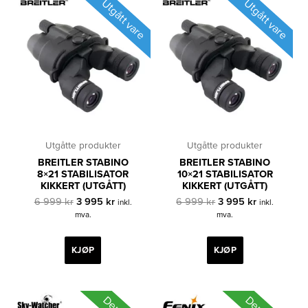
Utgått vare
Utgått vare
Utgåtte produkter
Utgåtte produkter
BREITLER STABINO
BREITLER STABINO
8×21 STABILISATOR
10×21 STABILISATOR
KIKKERT (UTGÅTT)
KIKKERT (UTGÅTT)
Opprinnelig
Nåværende
Opprinnelig
Nåværende
6 999
kr
3 995
kr
6 999
kr
3 995
kr
inkl.
inkl.
pris
pris
pris
pris
mva.
mva.
var:
er:
var:
er:
6
3
6
3
999 kr.
995 kr.
999 kr.
995 kr.
KJØP
KJØP