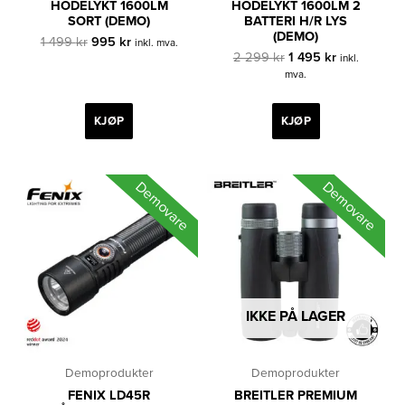
HODELYKT 1600LM
HODELYKT 1600LM 2
SORT (DEMO)
BATTERI H/R LYS
(DEMO)
Opprinnelig
Nåværende
1 499
kr
995
kr
inkl. mva.
pris
pris
Opprinnelig
Nåværende
2 299
kr
1 495
kr
inkl.
var:
er:
pris
pris
mva.
1
995 kr.
var:
er:
499 kr.
2
1
299 kr.
495 kr.
KJØP
KJØP
Demovare
Demovare
IKKE PÅ LAGER
Demoprodukter
Demoprodukter
FENIX LD45R
BREITLER PREMIUM