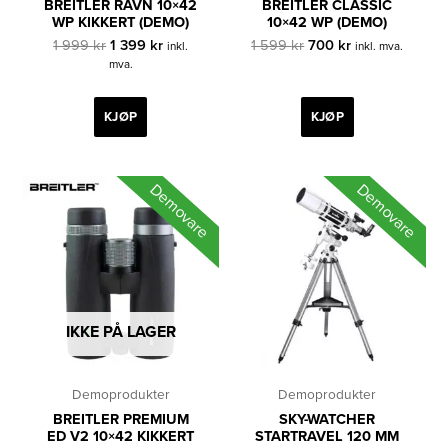
BREITLER RAVN 10×42
BREITLER CLASSIC
WP KIKKERT (DEMO)
10×42 WP (DEMO)
Opprinnelig
Nåværende
Opprinnelig
Nåværende
1 999
kr
1 399
kr
1 599
kr
700
kr
inkl.
inkl. mva.
pris
pris
pris
pris
mva.
var:
er:
var:
er:
1
1
1
700 kr.
999 kr.
399 kr.
599 kr.
KJØP
KJØP
Demovare
Demovare
IKKE PÅ LAGER
Demoprodukter
Demoprodukter
BREITLER PREMIUM
SKY-WATCHER
ED V2 10×42 KIKKERT
STARTRAVEL 120 MM