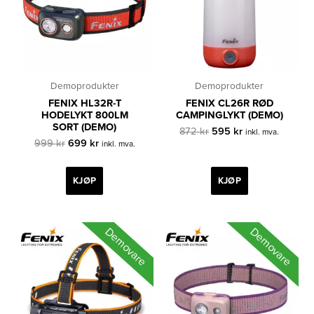
Demoprodukter
Demoprodukter
FENIX HL32R-T
FENIX CL26R RØD
HODELYKT 800LM
CAMPINGLYKT (DEMO)
SORT (DEMO)
Opprinnelig
Nåværende
872
kr
595
kr
inkl. mva.
Opprinnelig
Nåværende
pris
pris
999
kr
699
kr
inkl. mva.
pris
pris
var:
er:
var:
er:
872 kr.
595 kr.
999 kr.
699 kr.
KJØP
KJØP
Demovare
Demovare