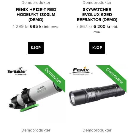
Demoprodukter
Demoprodukter
FENIX HP12R-T RØD
SKY-WATCHER
HODELYKT 1300LM
EVOLUX 62ED
(DEMO)
REFRAKTOR (DEMO)
Opprinnelig
Nåværende
Opprinnelig
Nåværende
1 299
kr
695
kr
7 867
kr
6 200
kr
inkl. mva.
inkl.
pris
pris
pris
pris
mva.
var:
er:
var:
er:
1
695 kr.
7
6
299 kr.
867 kr.
200 kr.
KJØP
KJØP
Demovare
Demovare
Demoprodukter
Demoprodukter