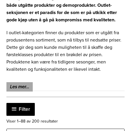
både utgåtte produkter og demoprodukter. Outlet-
seksjonen er et paradis for de som er på utkikk etter
gode kjøp uten å gå på kompromiss med kvaliteten.
I outlet-kategorien finner du produkter som er utgått fra
produsentens sortiment, som nå tilbys til nedsatte priser.
Dette gir deg som kunde muligheten til å skaffe deg
førsteklasses produkter til en brøkdel av prisen.
Produktene kan være fra tidligere sesonger, men
kvaliteten og funksjonaliteten er likevel intakt.
Demoproduktene som tilbys kan ha blitt brukt som
Les mer...
utstillingsmodeller eller under produkttester, men de er
grundig sjekket og kvalitetssikret før de blir tilgjengelige
for salg. Disse produktene representerer også en flott
Filter
måte å få tak i gode produkter til en rimelig pris.
Sortert
Viser 1–88 av 200 resultater
Garanti:
Produkter solgt på vår Outlet har samme garanti
etter
siste