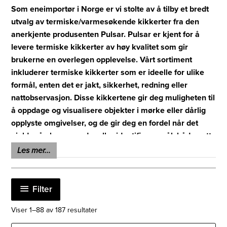
Som eneimportør i Norge er vi stolte av å tilby et bredt
utvalg av termiske/varmesøkende kikkerter fra den
anerkjente produsenten Pulsar. Pulsar er kjent for å
levere termiske kikkerter av høy kvalitet som gir
brukerne en overlegen opplevelse. Vårt sortiment
inkluderer termiske kikkerter som er ideelle for ulike
formål, enten det er jakt, sikkerhet, redning eller
nattobservasjon. Disse kikkertene gir deg muligheten til
å oppdage og visualisere objekter i mørke eller dårlig
opplyste omgivelser, og de gir deg en fordel når det
gjelder å observere dyr eller identifisere mål, både natt
og dag.
Les mer...
Vi tilbyr også termiske enøyde kikkerter, også kjent som
termiske monokulære kikkerter, fra Pulsar. Disse
Filter
monokulære kikkertene er kompakte, veldig bærbare og
gir deg muligheten til å oppleve den samme avanserte
Sortert
Viser 1–88 av 187 resultater
etter
varmesøkende teknologien som i de større
siste