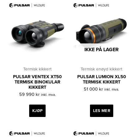
IKKE PÅ LAGER
Termisk kikkert
Termisk enøyd kikkert
PULSAR VENTEX XT50
PULSAR LUMION XL50
TERMISK BINOKULAR
TERMISK KIKKERT
KIKKERT
51 000
kr
inkl. mva.
59 990
kr
inkl. mva.
KJØP
LES MER