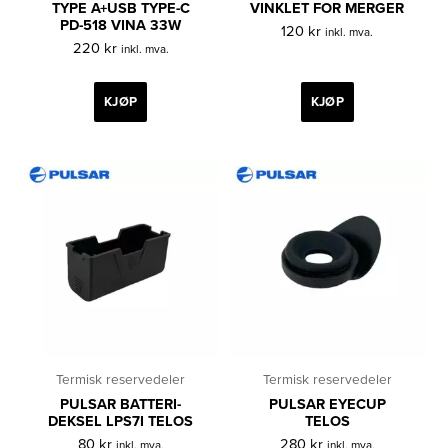
TYPE A+USB TYPE-C
VINKLET FOR MERGER
PD-518 VINA 33W
120
kr
inkl. mva.
220
kr
inkl. mva.
KJØP
KJØP
Termisk reservedeler
Termisk reservedeler
PULSAR BATTERI-
PULSAR EYECUP
DEKSEL LPS7I TELOS
TELOS
80
kr
280
kr
inkl. mva.
inkl. mva.