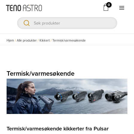
Hopp
rett
Main
til
Men
innholdet
ksler
Hjem
/
Alle produkter
/
Kikkert
/
Termisk/varmesøkende
ksler
ksler
Termisk/varmesøkende
ksler
ksler
ksler
Termisk/varmesøkende kikkerter fra Pulsar