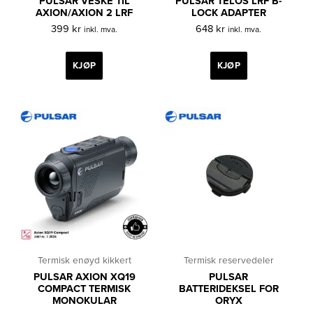
PULSAR VESKE TIL
PULSAR TELOS LRF B-
AXION/AXION 2 LRF
LOCK ADAPTER
399
kr
648
kr
inkl. mva.
inkl. mva.
KJØP
KJØP
Termisk enøyd kikkert
Termisk reservedeler
PULSAR AXION XQ19
PULSAR
COMPACT TERMISK
BATTERIDEKSEL FOR
MONOKULAR
ORYX