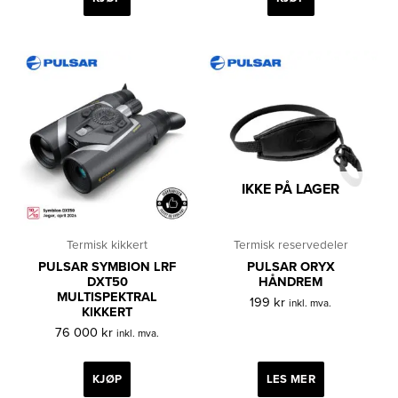
IKKE PÅ LAGER
Termisk kikkert
Termisk reservedeler
PULSAR SYMBION LRF
PULSAR ORYX
DXT50
HÅNDREM
MULTISPEKTRAL
199
kr
inkl. mva.
KIKKERT
76 000
kr
inkl. mva.
KJØP
LES MER