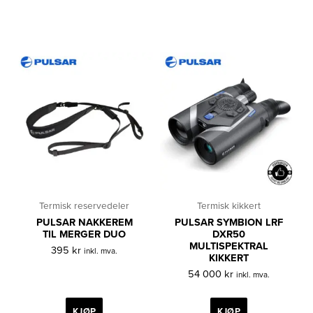
våre
Pulsar-forhandlere
.
GUIDE: Termisk utstyr – hva er viktig å kunne?
GUIDE: Termiske fargepaletter, retikler og
avstandsmåler
GUIDE: Termiske enheter – Spesifikasjoner forklart
Se andre nyttige artikler på vår blogg.
Termisk reservedeler
Termisk kikkert
PULSAR NAKKEREM
PULSAR SYMBION LRF
TIL MERGER DUO
DXR50
MULTISPEKTRAL
395
kr
inkl. mva.
KIKKERT
54 000
kr
inkl. mva.
KJØP
KJØP