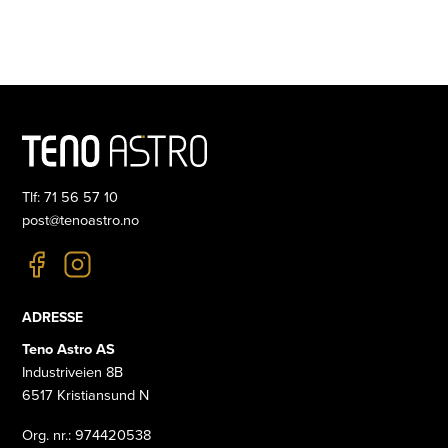
Tlf: 71 56 57 10
post@tenoastro.no
ADRESSE
Teno Astro AS
Industriveien 8B
6517 Kristiansund N
Org. nr.: 974420538