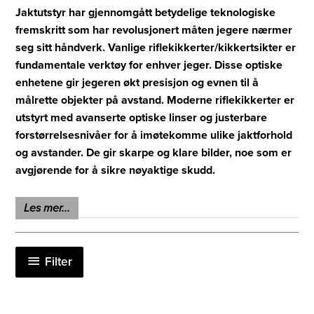
Jaktutstyr har gjennomgått betydelige teknologiske
fremskritt som har revolusjonert måten jegere nærmer
seg sitt håndverk. Vanlige riflekikkerter/kikkertsikter er
fundamentale verktøy for enhver jeger. Disse optiske
enhetene gir jegeren økt presisjon og evnen til å
målrette objekter på avstand. Moderne riflekikkerter er
utstyrt med avanserte optiske linser og justerbare
forstørrelsesnivåer for å imøtekomme ulike jaktforhold
og avstander. De gir skarpe og klare bilder, noe som er
avgjørende for å sikre nøyaktige skudd.
Riflekikkerter med digital nattoptikk har også blitt svært
Les mer...
populære blant jegere. Disse enhetene bruker infrarøde
sensorer og digitale teknologier for å gi synlighet i
mørket. De tillater jegere å fortsette jaktaktiviteten selv
Filter
når det er minimalt med naturlig lys tilgjengelig.
Termiske riflekikkerter går et skritt videre ved å oppdage