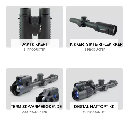
varmesignaturer fra levende skapninger og objekter.
Dette gjør det mulig for jegere å oppdage mål i totalt
mørke eller under utfordrende værforhold.
Avstandsmålere er også uunnværlige i jaktutstyr, da de
gir nøyaktige avstandsmålinger til målet. De nødvendige
verktøyene for en tryggere, mer effektiv og mer vellykket
JAKTKIKKERT
KIKKERTSIKTE/RIFLEKIKKERT
jaktopplevelse får du hos oss og våre forhandlere.
81 PRODUKTER
18 PRODUKTER
Våre jakt-produkter finner du også hos våre
jakt/sport-
forhandlere.
Digital nattoptikk og termiske produkter finner du hos
våre
Pulsar-forhandler
e.
TERMISK/VARMESØKENDE
DIGITAL NATTOPTIKK
200 PRODUKTER
80 PRODUKTER