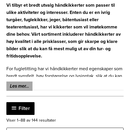
Vi tilbyr et bredt utvalg håndkikkerter som passer til
ulike aktiviteter og interesser. Enten du er en ivrig
turgåer, fuglekikker, jeger, båtentusiast eller
teaterentusiast, har vi kikkerter som vil imøtekomme
dine behov. Vårt sortiment inkluderer håndkikkerter av
høy kvalitet i alle prisklasser, som gir skarpe og klare
bilder slik at du kan få mest mulig ut av din tur- og
fritidsopplevelse.
For fugletitting har vi håndkikkerter med egenskaper som
bredt synsfelt, høy forstørrelse og lysinntak, slik at du kan
observere fugler med stor detaljrikdom. Våre kikkerter for
Les mer...
jakt gir deg muligheten til å skanne landskapet og spotte
vilt på avstand. Hvis du er en båtentusiast, vil våre
vanntette håndkikkerter være ideelle for å oppdage
Filter
navigasjonspunkter og nyte utsikten over vannet.
Sortert
Viser 1–88 av 144 resultater
etter
Uansett hvilken aktivitet eller interesse du har, kan du
siste