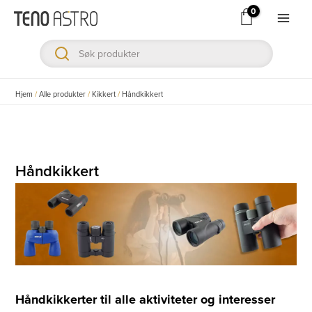
Hopp
rett
Main
til
Men
innholdet
ksler
Hjem
/
Alle produkter
/
Kikkert
/
Håndkikkert
ksler
ksler
Håndkikkert
ksler
ksler
ksler
Håndkikkerter til alle aktiviteter og interesser