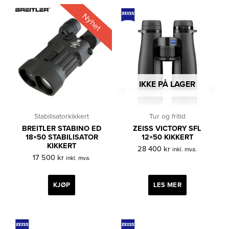
Nyhet
IKKE PÅ LAGER
Stabilisatorkikkert
Tur og fritid
BREITLER STABINO ED
ZEISS VICTORY SFL
18×50 STABILISATOR
12×50 KIKKERT
KIKKERT
28 400
kr
inkl. mva.
17 500
kr
inkl. mva.
KJØP
LES MER