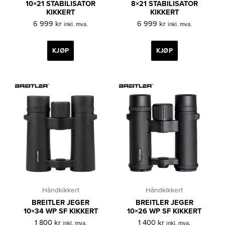
10×21 STABILISATOR
8×21 STABILISATOR
KIKKERT
KIKKERT
6 999
kr
6 999
kr
inkl. mva.
inkl. mva.
KJØP
KJØP
Håndkikkert
Håndkikkert
BREITLER JEGER
BREITLER JEGER
10×34 WP SF KIKKERT
10×26 WP SF KIKKERT
1 800
kr
1 400
kr
inkl. mva.
inkl. mva.