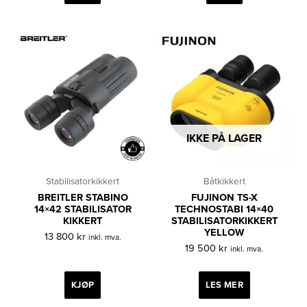
IKKE PÅ LAGER
Stabilisatorkikkert
Båtkikkert
BREITLER STABINO
FUJINON TS-X
14×42 STABILISATOR
TECHNOSTABI 14×40
KIKKERT
STABILISATORKIKKERT
YELLOW
13 800
kr
inkl. mva.
19 500
kr
inkl. mva.
KJØP
LES MER