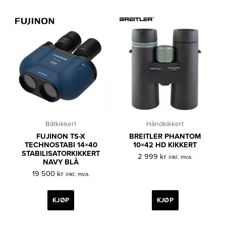
Båtkikkert
Håndkikkert
FUJINON TS-X
BREITLER PHANTOM
TECHNOSTABI 14×40
10×42 HD KIKKERT
STABILISATORKIKKERT
2 999
kr
inkl. mva.
NAVY BLÅ
19 500
kr
inkl. mva.
KJØP
KJØP