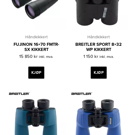
Håndkikkert
Håndkikkert
FUJINON 16×70 FMTR-
BREITLER SPORT 8×32
SX KIKKERT
WP KIKKERT
15 850
kr
1 150
kr
inkl. mva.
inkl. mva.
KJØP
KJØP