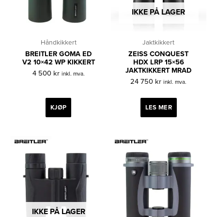
IKKE PÅ LAGER
Håndkikkert
Jaktkikkert
BREITLER GOMA ED
ZEISS CONQUEST
V2 10×42 WP KIKKERT
HDX LRP 15×56
JAKTKIKKERT MRAD
4 500
kr
inkl. mva.
24 750
kr
inkl. mva.
KJØP
LES MER
IKKE PÅ LAGER