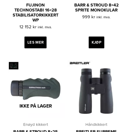
FUJINON
BARR & STROUD 8×42
TECHNOSTABI 16×28
SPRITE MONOKULAR
STABILISATORKIKKERT
999
kr
inkl. mva.
WP
12 152
kr
inkl. mva.
LES MER
KJØP
IKKE PÅ LAGER
Enøyd kikkert
Håndkikkert
BARR & STROUD 8×25
BREITLER SUPREME