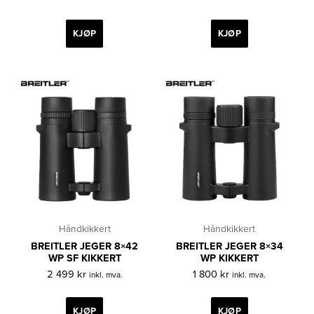
KJØP
KJØP
Håndkikkert
Håndkikkert
BREITLER JEGER 8×42
BREITLER JEGER 8×34
WP SF KIKKERT
WP KIKKERT
2 499
kr
1 800
kr
inkl. mva.
inkl. mva.
KJØP
KJØP