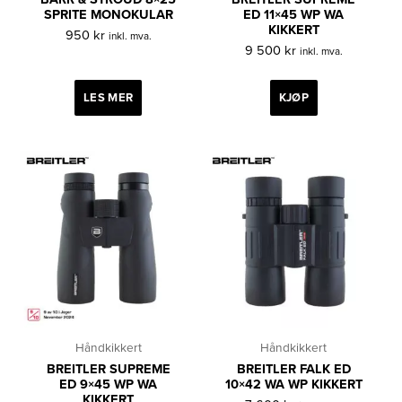
SPRITE MONOKULAR
ED 11×45 WP WA
KIKKERT
950
kr
inkl. mva.
9 500
kr
inkl. mva.
LES MER
KJØP
Håndkikkert
Håndkikkert
BREITLER SUPREME
BREITLER FALK ED
ED 9×45 WP WA
10×42 WA WP KIKKERT
KIKKERT