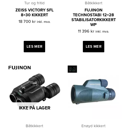
Tur og fritid
Båtkikkert
ZEISS VICTORY SFL
FUJINON
8×30 KIKKERT
TECHNOSTABI 12×28
STABILISATORKIKKERT
18 700
kr
inkl. mva.
WP
11 396
kr
inkl. mva.
LES MER
LES MER
IKKE PÅ LAGER
Båtkikkert
Enøyd kikkert