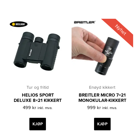
Nyhet
Tur og fritid
Enøyd kikkert
HELIOS SPORT
BREITLER MICRO 7×21
DELUXE 8×21 KIKKERT
MONOKULAR-KIKKERT
499
kr
999
kr
inkl. mva.
inkl. mva.
KJØP
KJØP