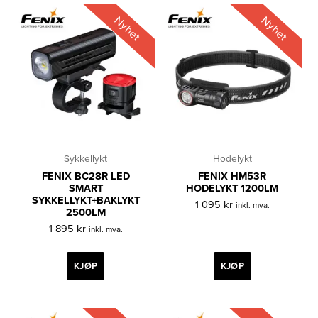
Nyhet
Nyhet
Sykkellykt
Hodelykt
FENIX BC28R LED
FENIX HM53R
SMART
HODELYKT 1200LM
SYKKELLYKT+BAKLYKT
1 095
kr
inkl. mva.
2500LM
1 895
kr
inkl. mva.
KJØP
KJØP