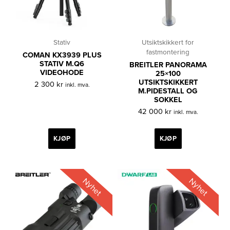
Stativ
Utsiktskikkert for
fastmontering
COMAN KX3939 PLUS
STATIV M.Q6
BREITLER PANORAMA
VIDEOHODE
25×100
UTSIKTSKIKKERT
2 300
kr
inkl. mva.
M.PIDESTALL OG
SOKKEL
42 000
kr
inkl. mva.
KJØP
KJØP
Nyhet
Nyhet