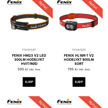
Nyhet
Nyhet
Hodelykt
Hodelykt
FENIX HM23 V2 LED
FENIX HL18R-T V2
300LM HODELYKT
HODELYKT 800LM
HVIT/RØD
SORT
595
kr
795
kr
inkl. mva.
inkl. mva.
KJØP
KJØP
Nyhet
Nyhet