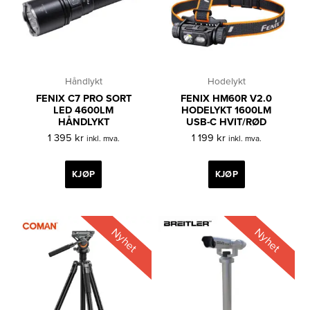
Håndlykt
Hodelykt
FENIX C7 PRO SORT
FENIX HM60R V2.0
LED 4600LM
HODELYKT 1600LM
HÅNDLYKT
USB-C HVIT/RØD
1 395
kr
1 199
kr
inkl. mva.
inkl. mva.
KJØP
KJØP
Nyhet
Nyhet