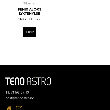
Tilbehør
FENIX ALC-03
LYKTEHYLSE
149
kr
inkl. mva.
KJØP
Tlf: 71 56 57 10
post@tenoastro.no