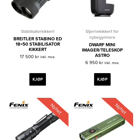
Stabilisatorkikkert
Stjernekikkert for
nybegynnere
BREITLER STABINO ED
18×50 STABILISATOR
DWARF MINI
KIKKERT
IMAGER/TELESKOP
ASTRO
17 500
kr
inkl. mva.
6 950
kr
inkl. mva.
KJØP
KJØP
Nyhet
Nyhet