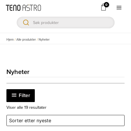
Hopp
rett
Main
til
Men
innholdet
ksler
Hjem
/
Alle produkter
/
Nyheter
ksler
ksler
Nyheter
ksler
Filter
ksler
Sortert
Viser alle 19 resultater
etter
siste
ksler