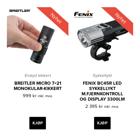
Nyhet
Nyhet
Enøyd kikkert
Sykkellykt
BREITLER MICRO 7×21
FENIX BC45R LED
MONOKULAR-KIKKERT
SYKKELLYKT
M.FJERNKONTROLL
999
kr
inkl. mva.
OG DISPLAY 3300LM
2 395
kr
inkl. mva.
KJØP
KJØP