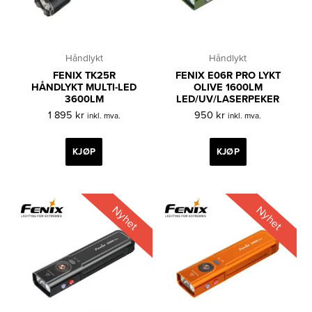
Håndlykt
Håndlykt
FENIX TK25R
FENIX E06R PRO LYKT
HÅNDLYKT MULTI-LED
OLIVE 1600LM
3600LM
LED/UV/LASERPEKER
1 895
kr
950
kr
inkl. mva.
inkl. mva.
KJØP
KJØP
Nyhet
Nyhet