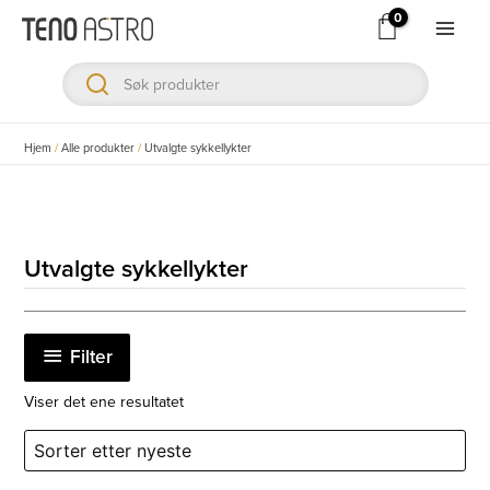
Hopp
rett
Main
til
Men
innholdet
ksler
Hjem
/
Alle produkter
/
Utvalgte sykkellykter
ksler
ksler
Utvalgte sykkellykter
ksler
Filter
ksler
Viser det ene resultatet
ksler