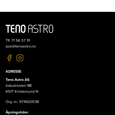
Tlf: 71 56 57 10
post@tenoastro.no
ADRESSE
Teno Astro AS
Industriveien 8B
6517 Kristiansund N
Org. nr.: 974420538
Åpningstider: