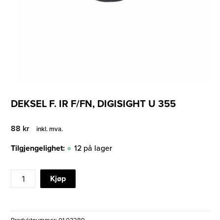
DEKSEL F. IR F/FN, DIGISIGHT U 355
88
kr
inkl. mva.
Tilgjengelighet:
12 på lager
DEKSEL
Kjøp
F.
IR
F/FN,