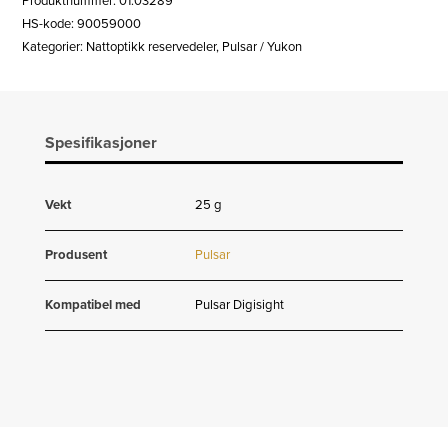
Produktnummer:
01.03289
DIGISIGHT
HS-kode: 90059000
U
Kategorier:
Nattoptikk reservedeler
,
Pulsar / Yukon
355
antall
Spesifikasjoner
Vekt
25 g
Produsent
Pulsar
Kompatibel med
Pulsar Digisight