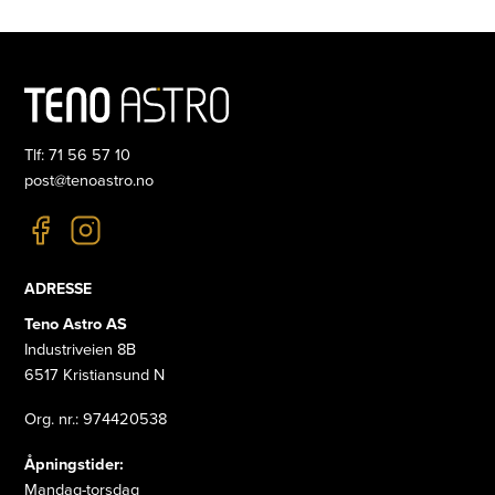
Tlf: 71 56 57 10
post@tenoastro.no
ADRESSE
Teno Astro AS
Industriveien 8B
6517 Kristiansund N
Org. nr.: 974420538
Åpningstider:
Mandag-torsdag