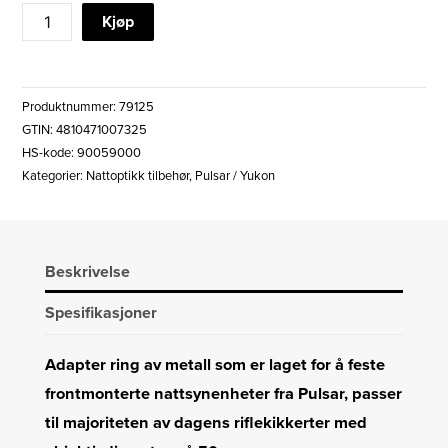
PULSAR
Kjøp
DN
50MM
COVER
Produktnummer:
79125
RING
GTIN: 4810471007325
ADAPTER
HS-kode: 90059000
STEEL
Kategorier:
Nattoptikk tilbehør
,
Pulsar / Yukon
antall
Beskrivelse
Spesifikasjoner
Adapter ring av metall som er laget for å feste
frontmonterte nattsynenheter fra Pulsar, passer
til majoriteten av dagens riflekikkerter med