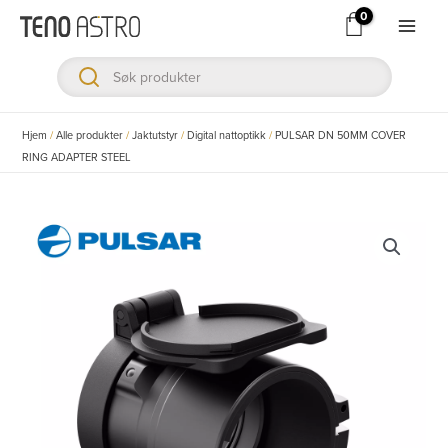
Hopp
rett
Main
til
Men
innholdet
ksler
Hjem
/
Alle produkter
/
Jaktutstyr
/
Digital nattoptikk
/
PULSAR DN 50MM COVER
RING ADAPTER STEEL
ksler
ksler
ksler
ksler
ksler