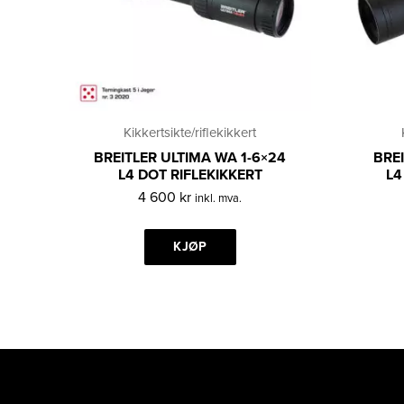
Kikkertsikte/riflekikkert
BREITLER ULTIMA WA 1-6×24
BREI
L4 DOT RIFLEKIKKERT
L4
4 600
kr
inkl. mva.
KJØP