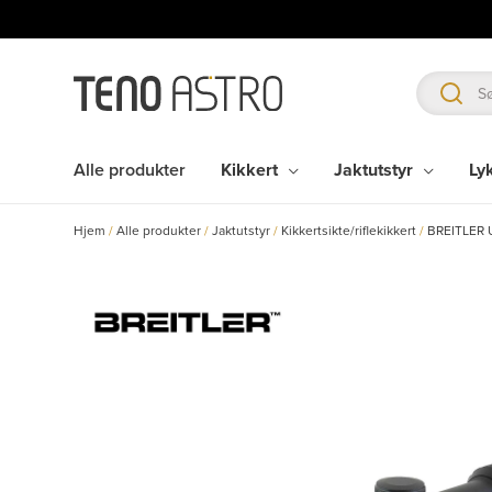
Hopp
rett
til
innholdet
Alle produkter
Kikkert
Jaktutstyr
Ly
Hjem
/
Alle produkter
/
Jaktutstyr
/
Kikkertsikte/riflekikkert
/
BREITLER U