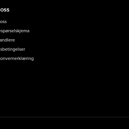
 OSS
oss
espørselskjema
handlere
gsbetingelser
sonvernerklæring