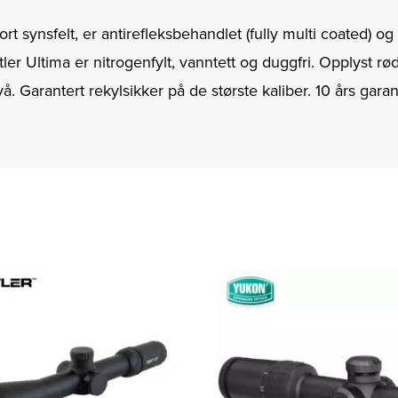
ort synsfelt, er antirefleksbehandlet (fully multi coated) o
tler Ultima er nitrogenfylt, vanntett og duggfri. Opplyst rød
å. Garantert rekylsikker på de største kaliber. 10 års garant