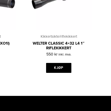
t
Kikkertsikte/riflekikkert
XO1I)
WELTER CLASSIC 4×32 L4 1″
RIFLEKIKKERT
550
kr
inkl. mva.
KJØP