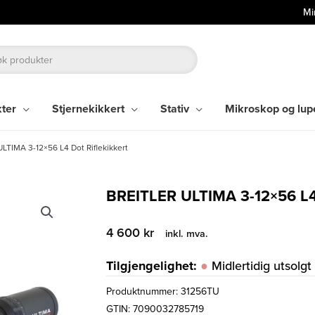
Mi
kter
Stjernekikkert
Stativ
Mikroskop og lup
LTIMA 3-12×56 L4 Dot Riflekikkert
BREITLER ULTIMA 3-12×56 L
4 600
kr
inkl. mva.
Tilgjengelighet:
Midlertidig utsolgt
Produktnummer:
31256TU
GTIN: 7090032785719