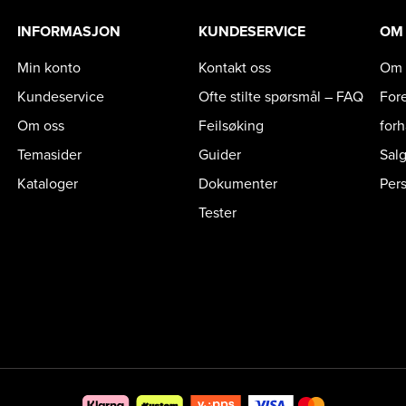
INFORMASJON
KUNDESERVICE
OM
Min konto
Kontakt oss
Om 
Kundeservice
Ofte stilte spørsmål – FAQ
For
Om oss
Feilsøking
for
Temasider
Guider
Sal
Kataloger
Dokumenter
Per
Tester