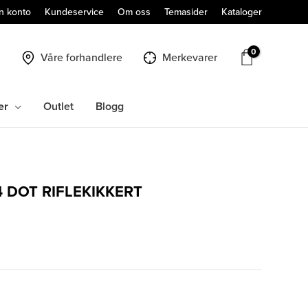
n konto
Kundeservice
Om oss
Temasider
Kataloger
Våre forhandlere
Merkevarer
er
Outlet
Blogg
4 DOT RIFLEKIKKERT