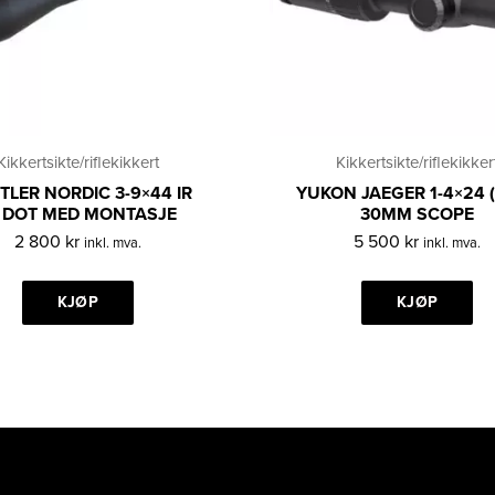
Kikkertsikte/riflekikkert
Kikkertsikte/riflekikker
TLER NORDIC 3-9×44 IR
YUKON JAEGER 1-4×24 (
 DOT MED MONTASJE
30MM SCOPE
2 800
kr
5 500
kr
inkl. mva.
inkl. mva.
KJØP
KJØP