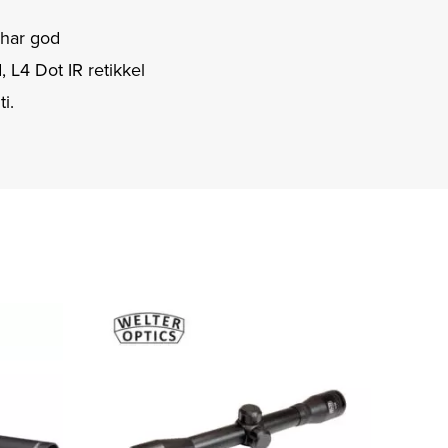
g har god
, L4 Dot IR retikkel
i.