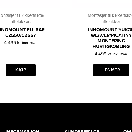
ontasjer til kikkertsikte/
Montasjer til kikkertsikt
riflekikkert
riflekikkert
NNOMOUNT PULSAR
INNOMOUNT YUKO
CZ550/CZ557
WEAVER/PICATINY
MONTERING
4 499
kr
inkl. mva.
HURTIGKOBLING
4 499
kr
inkl. mva.
KJØP
LES MER
INFORMASJON
KUNDESERVICE
OM