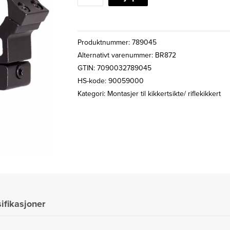
PRO
9-
11mm
Produktnummer:
789045
1"
Alternativt varenummer: BR872
HØY
GTIN: 7090032789045
ALU.
HS-kode: 90059000
MONTASJE
Kategori:
Montasjer til kikkertsikte/ riflekikkert
antall
ifikasjoner