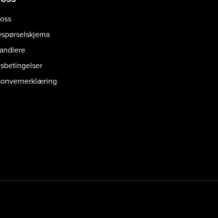
oss
espørselskjema
handlere
gsbetingelser
sonvernerklæring