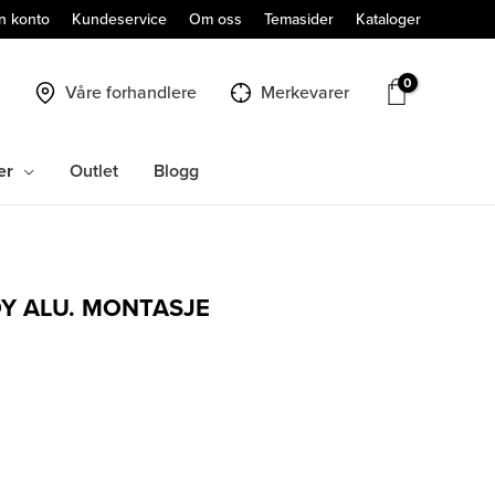
n konto
Kundeservice
Om oss
Temasider
Kataloger
Våre forhandlere
Merkevarer
er
Outlet
Blogg
ØY ALU. MONTASJE