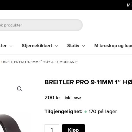
Mi
kter
Stjernekikkert
Stativ
Mikroskop og lup
t
/
BREITLER PRO 9-11mm 1″ HØY ALU. MONTASJE
BREITLER PRO 9-11MM 1″ H
200
kr
inkl. mva.
Tilgjengelighet:
170 på lager
BREITLER
Kjøp