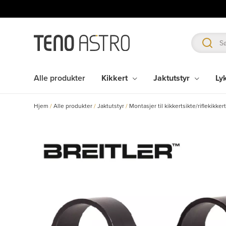
Hopp
rett
til
innholdet
Alle produkter
Kikkert
Jaktutstyr
Ly
Hjem
/
Alle produkter
/
Jaktutstyr
/
Montasjer til kikkertsikte/riflekikker