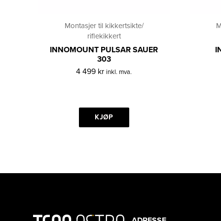
Montasjer til kikkertsikte/
M
riflekikkert
INNOMOUNT PULSAR SAUER
I
303
4 499
kr
inkl. mva.
KJØP
ADRESSE