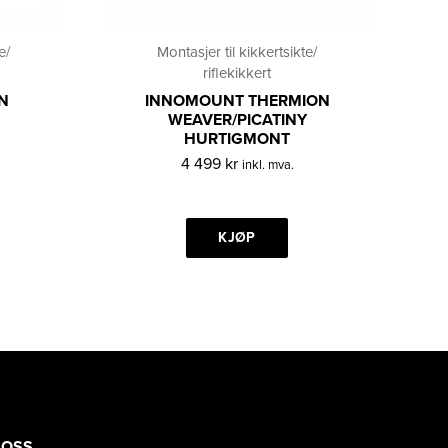
e/
Montasjer til kikkertsikte/
riflekikkert
N
INNOMOUNT THERMION
WEAVER/PICATINY
HURTIGMONT
4 499
kr
inkl. mva.
KJØP
 OSS