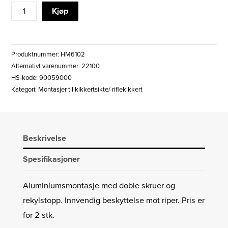
HAWKE
Kjøp
MATCH
MONTASJERINGER
9-
Produktnummer:
HM6102
11mm
Alternativt varenummer: 22100
-
HS-kode: 90059000
1"
Kategori:
Montasjer til kikkertsikte/ riflekikkert
LAV
antall
Beskrivelse
Spesifikasjoner
Aluminiumsmontasje med doble skruer og
rekylstopp. Innvendig beskyttelse mot riper. Pris er
for 2 stk.