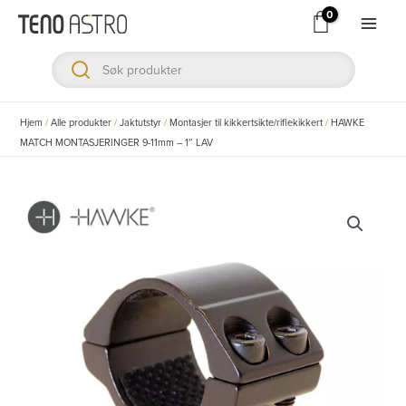
Hopp
rett
Main
til
Men
innholdet
ksler
Hjem
/
Alle produkter
/
Jaktutstyr
/
Montasjer til kikkertsikte/riflekikkert
/
HAWKE
MATCH MONTASJERINGER 9-11mm – 1″ LAV
ksler
ksler
ksler
ksler
ksler