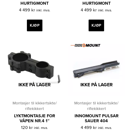
HURTIGMONT
HURTIGMONT
4 499
kr
4 499
kr
inkl. mva.
inkl. mva.
KJØP
KJØP
IKKE PÅ LAGER
IKKE PÅ LAGER
Montasjer til kikkertsikte/
Montasjer til kikkertsikte/
riflekikkert
riflekikkert
LYKTMONTASJE FOR
INNOMOUNT PULSAR
VÅPEN NR.4 1″
SAUER 404
120
kr
4 499
kr
inkl. mva.
inkl. mva.