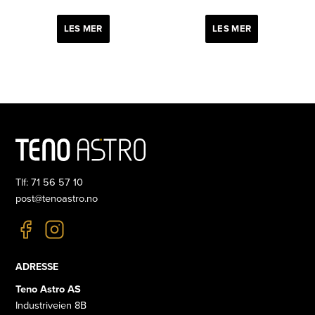
LES MER
LES MER
Tlf: 71 56 57 10
post@tenoastro.no
ADRESSE
Teno Astro AS
Industriveien 8B