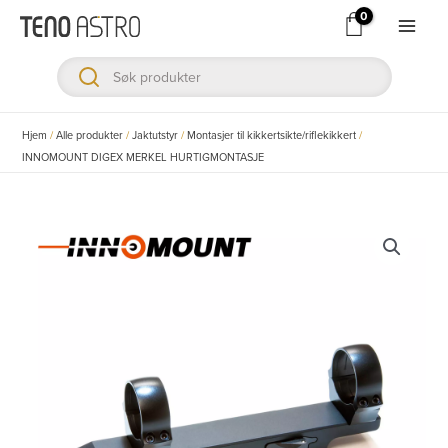
Hopp
rett
Main
til
Men
innholdet
ksler
Hjem
/
Alle produkter
/
Jaktutstyr
/
Montasjer til kikkertsikte/riflekikkert
/
INNOMOUNT DIGEX MERKEL HURTIGMONTASJE
ksler
ksler
ksler
ksler
ksler