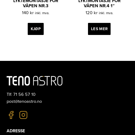
LYKTEMONTASJE FOR
LYKTMONTASJE FOR
VÅPEN NR.3
VÅPEN NR.4 1″
140
kr
120
kr
inkl. mva.
inkl. mva.
KJØP
LES MER
Tlf: 71 56 57 10
post@tenoastro.no
ADRESSE