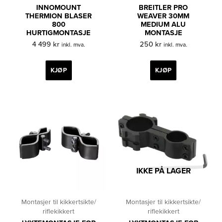
INNOMOUNT
BREITLER PRO
THERMION BLASER
WEAVER 30MM
800
MEDIUM ALU
HURTIGMONTASJE
MONTASJE
4 499
kr
250
kr
inkl. mva.
inkl. mva.
KJØP
KJØP
IKKE PÅ LAGER
Montasjer til kikkertsikte/
Montasjer til kikkertsikte/
riflekikkert
riflekikkert