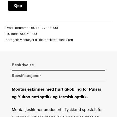
INNOMOUNT
Kjøp
DIGEX
MERKEL
HURTIGMONTASJE
Produktnummer:
50-DE-27-00-900
antall
HS-kode: 90059000
Kategori:
Montasjer til kikkertsikte/ riflekikkert
Beskrivelse
Spesifikasjoner
Montasjeskinner med hurtigkobling for Pulsar
og Yukon nattoptikk og termisk optikk.
Montasjeskinner produsert i Tyskland spesielt for