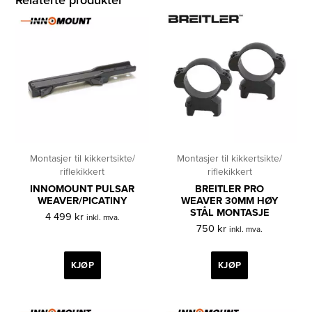
Montasjer til kikkertsikte/
Montasjer til kikkertsikte/
riflekikkert
riflekikkert
INNOMOUNT PULSAR
BREITLER PRO
WEAVER/PICATINY
WEAVER 30MM HØY
STÅL MONTASJE
4 499
kr
inkl. mva.
750
kr
inkl. mva.
KJØP
KJØP