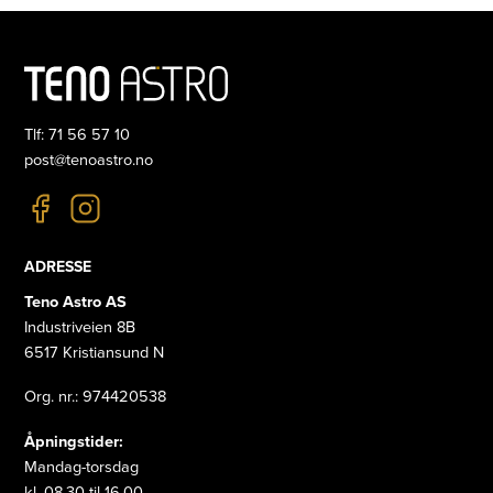
Tlf: 71 56 57 10
post@tenoastro.no
ADRESSE
Teno Astro AS
Industriveien 8B
6517 Kristiansund N
Org. nr.: 974420538
Åpningstider:
Mandag-torsdag
kl. 08.30 til 16.00