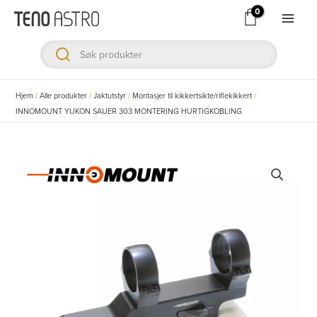
Hopp
rett
Main
til
Men
innholdet
ksler
Hjem
/
Alle produkter
/
Jaktutstyr
/
Montasjer til kikkertsikte/riflekikkert
/
INNOMOUNT YUKON SAUER 303 MONTERING HURTIGKOBLING
ksler
ksler
ksler
ksler
ksler