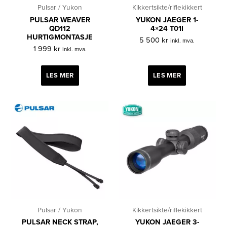
Pulsar / Yukon
Kikkertsikte/riflekikkert
PULSAR WEAVER
YUKON JAEGER 1-
QD112
4×24 T01I
HURTIGMONTASJE
5 500
kr
inkl. mva.
1 999
kr
inkl. mva.
LES MER
LES MER
Pulsar / Yukon
Kikkertsikte/riflekikkert
PULSAR NECK STRAP,
YUKON JAEGER 3-