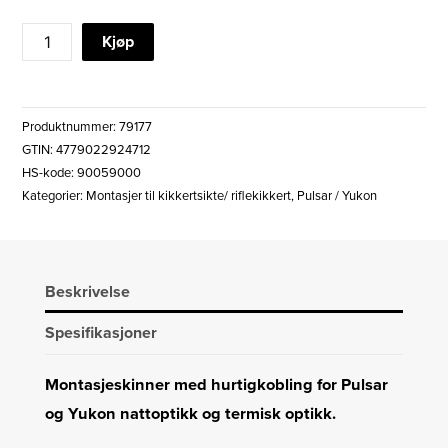
PULSAR
Kjøp
WEAVER
SQD
RIFLE
Produktnummer:
79177
MONTASJE
GTIN: 4779022924712
antall
HS-kode: 90059000
Kategorier:
Montasjer til kikkertsikte/ riflekikkert
,
Pulsar / Yukon
Beskrivelse
Spesifikasjoner
Montasjeskinner med hurtigkobling for Pulsar
og Yukon nattoptikk og termisk optikk.