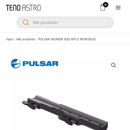
Hopp
rett
Main
til
Men
innholdet
ksler
Hjem
/
Alle produkter
/
PULSAR WEAVER SQD RIFLE MONTASJE
ksler
ksler
ksler
ksler
ksler