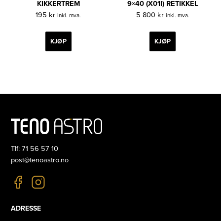
KIKKERTREM
9×40 (X01I) RETIKKEL
195
kr
5 800
kr
inkl. mva.
inkl. mva.
KJØP
KJØP
Tlf: 71 56 57 10
post@tenoastro.no
ADRESSE