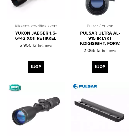
Kikkertsikte/riflekikkert
Pulsar / Yukon
YUKON JAEGER 1,5-
PULSAR ULTRA AL-
6×42 X01I RETIKKEL
915 IR LYKT
F.DIGISIGHT, FORW.
5 950
kr
inkl. mva.
2 065
kr
inkl. mva.
KJØP
KJØP