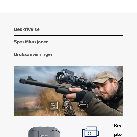
2
FXQ35
TERMISK
KIKKERT
Beskrivelse
antall
Spesifikasjoner
Bruksanvisninger
Kry
pto