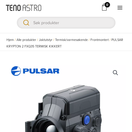
Hopp
rett
Main
til
Men
innholdet
ksler
Hjem
/
Alle produkter
/
Jaktutstyr
/
Termisk/varmesøkende
/
Frontmontert
/
PULSAR
KRYPTON 2 FXQ35 TERMISK KIKKERT
ksler
ksler
ksler
ksler
ksler