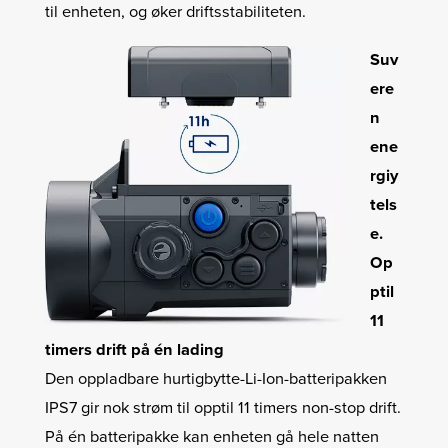
til enheten, og øker driftsstabiliteten.
Suv
ere
n
ene
rgiy
tels
e.
Op
ptil
11
timers drift på én lading
Den oppladbare hurtigbytte-Li-Ion-batteripakken
IPS7 gir nok strøm til opptil 11 timers non-stop drift.
På én batteripakke kan enheten gå hele natten