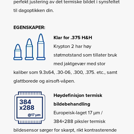
perfekt justering av det termiske bildet i synsfeltet
til dagoptikken din.
EGENSKAPER:
Klar for .375 H&H
Krypton 2 har høy
støtmotstand som tillater bruk
med jaktgevær med stor
kaliber som 9.3х64, .30-06, .300, .375. etc., samt
glattborede og airsoft-våpen.
Høydefinisjon termisk
bildebehandling
Europeisk-laget 17 µm /
384×288 piksler termisk
bildesensor sørger for skarpt, rikt kontrasterende