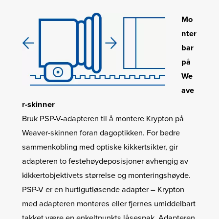
Mo
nter
bar
på
We
ave
r-skinner
Bruk PSP-V-adapteren til å montere Krypton på
Weaver-skinnen foran dagoptikken. For bedre
sammenkobling med optiske kikkertsikter, gir
adapteren to festehøydeposisjoner avhengig av
kikkertobjektivets størrelse og monteringshøyde.
PSP-V er en hurtigutløsende adapter – Krypton
med adapteren monteres eller fjernes umiddelbart
takket være en enkeltpunkts låsespak. Adapteren