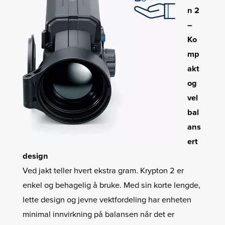
n 2
–
Ko
mp
akt
og
vel
bal
ans
ert
design
Ved jakt teller hvert ekstra gram. Krypton 2 er
enkel og behagelig å bruke. Med sin korte lengde,
lette design og jevne vektfordeling har enheten
minimal innvirkning på balansen når det er