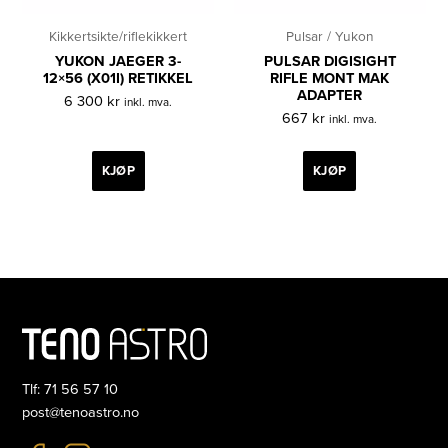
Kikkertsikte/riflekikkert
Pulsar / Yukon
YUKON JAEGER 3-
PULSAR DIGISIGHT
12×56 (X01I) RETIKKEL
RIFLE MONT MAK
ADAPTER
6 300
kr
inkl. mva.
667
kr
inkl. mva.
KJØP
KJØP
Tlf: 71 56 57 10
post@tenoastro.no