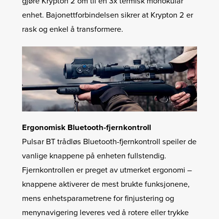
gjøre Krypton 2 om til en 3x termisk monokular
enhet. Bajonettforbindelsen sikrer at Krypton 2 er
rask og enkel å transformere.
Ergonomisk Bluetooth-fjernkontroll
Pulsar BT trådløs Bluetooth-fjernkontroll speiler de
vanlige knappene på enheten fullstendig.
Fjernkontrollen er preget av utmerket ergonomi –
knappene aktiverer de mest brukte funksjonene,
mens enhetsparametrene for finjustering og
menynavigering leveres ved å rotere eller trykke