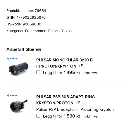
Produktnummer:
76654
GTIN: 4779022925870
HS-kode: 90058000
Kategorier:
Frontmontert
,
Pulsar / Yukon
Anbefalt tilbehør
PULSAR MONOKULAR 3x20 B
F.PROTON/KRYPTON
1 495
kr
Legg til for
inkl. mva.
PULSAR PSP-30B ADAPT. RING
KRYPTON/PROTON
Pulsar PSP-B-adapter til Proton og Krypton
1 530
kr
Legg til for
inkl. mva.