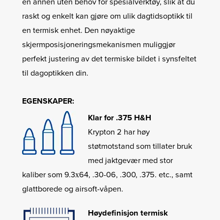
en annen uten behov for spesialverktøy, slik at du
raskt og enkelt kan gjøre om ulik dagtidsoptikk til
en termisk enhet. Den nøyaktige
skjermposisjoneringsmekanismen muliggjør
perfekt justering av det termiske bildet i synsfeltet
til dagoptikken din.
EGENSKAPER:
Klar for .375 H&H
Krypton 2 har høy
støtmotstand som tillater bruk
med jaktgevær med stor
kaliber som 9.3х64, .30-06, .300, .375. etc., samt
glattborede og airsoft-våpen.
Høydefinisjon termisk