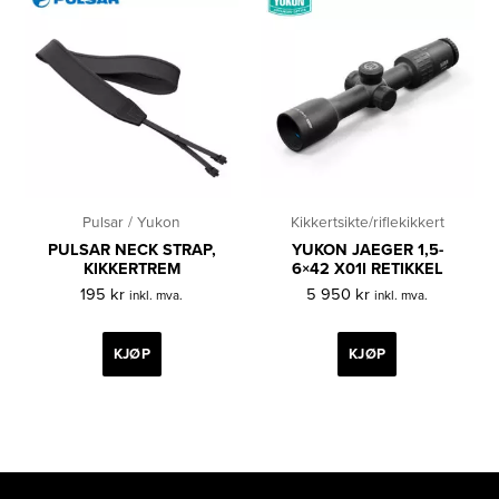
Pulsar / Yukon
Kikkertsikte/riflekikkert
PULSAR NECK STRAP,
YUKON JAEGER 1,5-
KIKKERTREM
6×42 X01I RETIKKEL
195
kr
5 950
kr
inkl. mva.
inkl. mva.
KJØP
KJØP