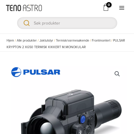
Hopp
rett
Main
til
Men
innholdet
ksler
Hjem
/
Alle produkter
/
Jaktutstyr
/
Termisk/varmesøkende
/
Frontmontert
/
PULSAR
KRYPTON 2 XG50 TERMISK KIKKERT M.MONOKULAR
ksler
ksler
ksler
ksler
ksler