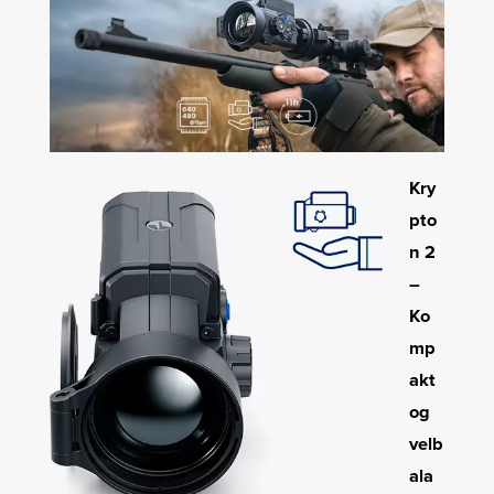
Kry
pto
n 2
–
Ko
mp
akt
og
velb
ala