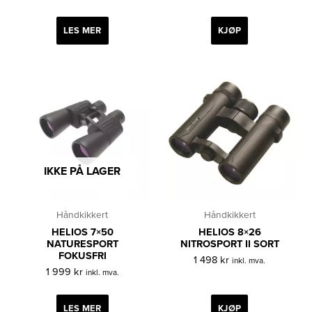
LES MER
KJØP
IKKE PÅ LAGER
Håndkikkert
Håndkikkert
HELIOS 7×50
HELIOS 8×26
NATURESPORT
NITROSPORT II SORT
FOKUSFRI
1 498
kr
inkl. mva.
1 999
kr
inkl. mva.
LES MER
KJØP