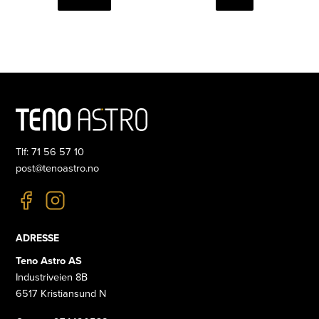
Tlf: 71 56 57 10
post@tenoastro.no
ADRESSE
Teno Astro AS
Industriveien 8B
6517 Kristiansund N