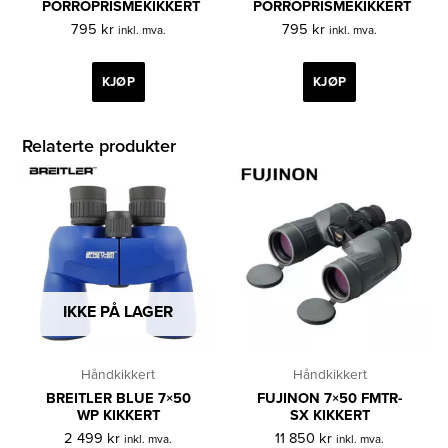
PORROPRISMEKIKKERT
PORROPRISMEKIKKERT
795
kr
795
kr
inkl. mva.
inkl. mva.
KJØP
KJØP
Relaterte produkter
IKKE PÅ LAGER
Håndkikkert
Håndkikkert
BREITLER BLUE 7×50
FUJINON 7×50 FMTR-
WP KIKKERT
SX KIKKERT
2 499
kr
11 850
kr
inkl. mva.
inkl. mva.