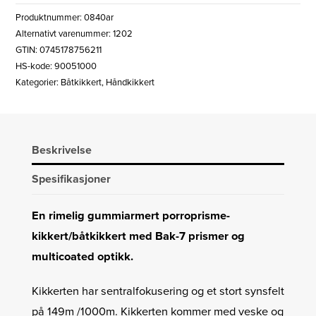
PORROPRISMEKIKKERT
Produktnummer:
0840ar
antall
Alternativt varenummer: 1202
GTIN: 0745178756211
HS-kode: 90051000
Kategorier:
Båtkikkert
,
Håndkikkert
Beskrivelse
Spesifikasjoner
En rimelig gummiarmert porroprisme-
kikkert/båtkikkert med Bak-7 prismer og
multicoated optikk.
Kikkerten har sentralfokusering og et stort synsfelt
på 149m /1000m. Kikkerten kommer med veske og