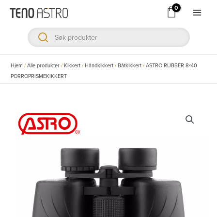
Hopp
rett
Main
til
Men
innholdet
ksler
Hjem
/
Alle produkter
/
Kikkert
/
Håndkikkert
/
Båtkikkert
/
ASTRO RUBBER 8×40
PORROPRISMEKIKKERT
ksler
ksler
ksler
ksler
ksler