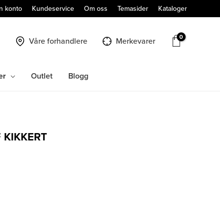
n konto
Kundeservice
Om oss
Temasider
Kataloger
Våre forhandlere
Merkevarer
er
Outlet
Blogg
 KIKKERT