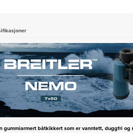
ifikasjoner
n gummiarmert båtkikkert som er vanntett, duggfri og n