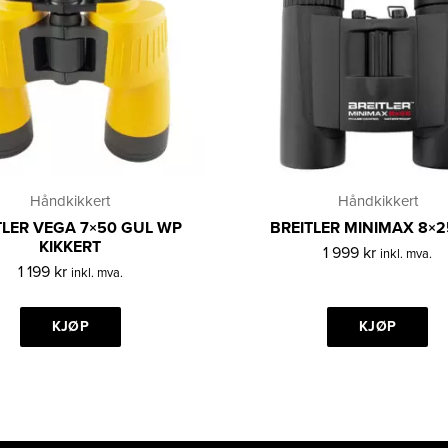
Håndkikkert
Håndkikkert
TLER VEGA 7×50 GUL WP
BREITLER MINIMAX 8×
KIKKERT
1 999
kr
inkl. mva.
1 199
kr
inkl. mva.
KJØP
KJØP