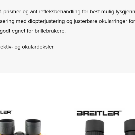
4 prismer og antirefleks­behandling for best mulig lysgje
ering med diopterjustering og justerbare okularringer for
odt egnet for brillebrukere.
ektiv- og okulardeksler.