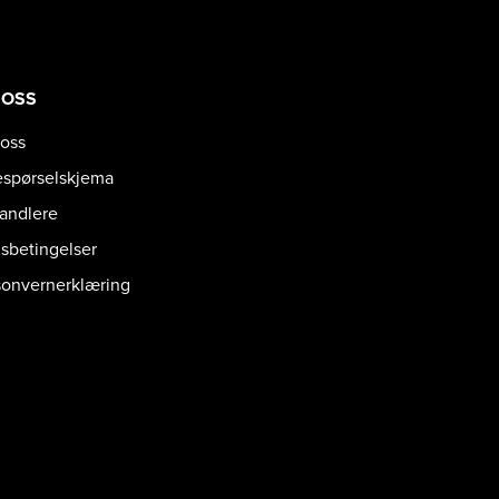
 OSS
oss
espørselskjema
handlere
gsbetingelser
sonvernerklæring