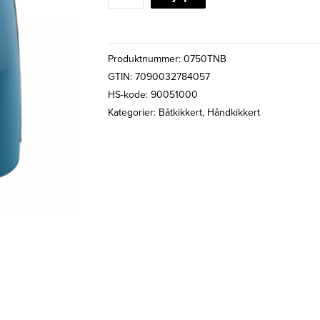
NEMO
7x50
WP
Produktnummer:
0750TNB
SF
GTIN: 7090032784057
KIKKERT
HS-kode: 90051000
antall
Kategorier:
Båtkikkert
,
Håndkikkert