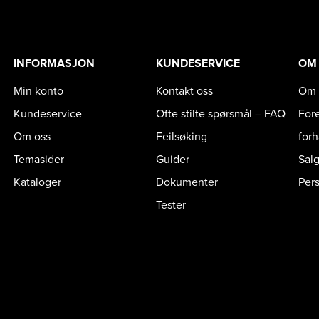
INFORMASJON
KUNDESERVICE
OM
Min konto
Kontakt oss
Om 
Kundeservice
Ofte stilte spørsmål – FAQ
For
Om oss
Feilsøking
for
Temasider
Guider
Sal
Kataloger
Dokumenter
Per
Tester