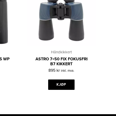
Håndkikkert
25 WP
ASTRO 7×50 FIX FOKUSFRI
B7 KIKKERT
895
kr
inkl. mva.
KJØP