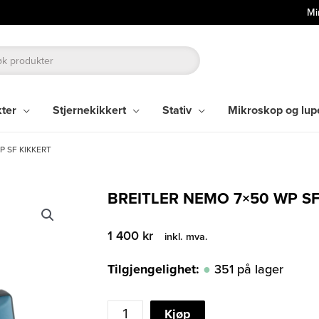
Mi
kter
Stjernekikkert
Stativ
Mikroskop og lup
P SF KIKKERT
BREITLER NEMO 7×50 WP SF
1 400
kr
inkl. mva.
Tilgjengelighet:
351 på lager
BREITLER
Kjøp