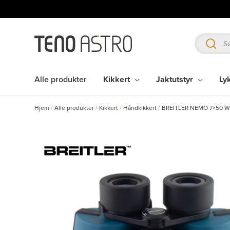
Hopp
rett
til
innholdet
Alle produkter
Kikkert
Jaktutstyr
Ly
Hjem
/
Alle produkter
/
Kikkert
/
Håndkikkert
/
BREITLER NEMO 7×50 W