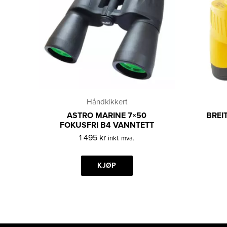
Håndkikkert
ASTRO MARINE 7×50
BREI
FOKUSFRI B4 VANNTETT
1 495
kr
inkl. mva.
KJØP