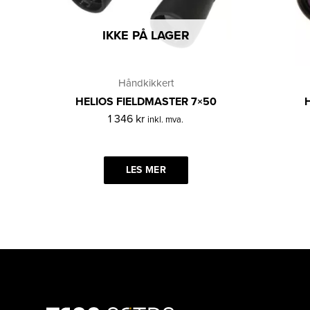
IKKE PÅ LAGER
Håndkikkert
HELIOS FIELDMASTER 7×50
1 346
kr
inkl. mva.
LES MER