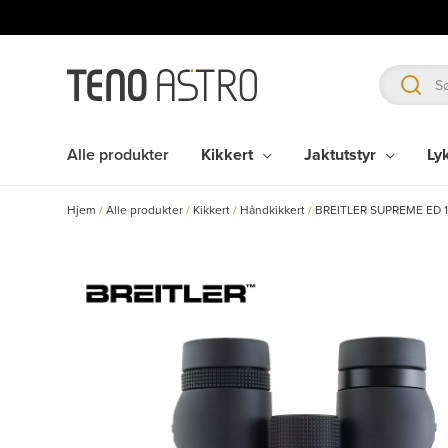
Hopp
rett
til
innholdet
Alle produkter
Kikkert
Jaktutstyr
Ly
Hjem
/
Alle produkter
/
Kikkert
/
Håndkikkert
/
BREITLER SUPREME ED 