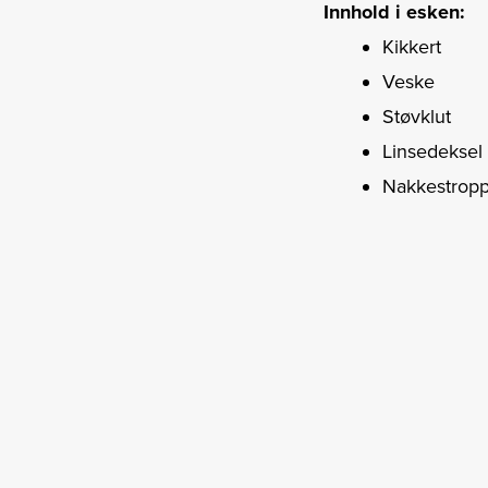
Innhold i esken:
Kikkert
Veske
Støvklut
Linsedeksel
Nakkestrop