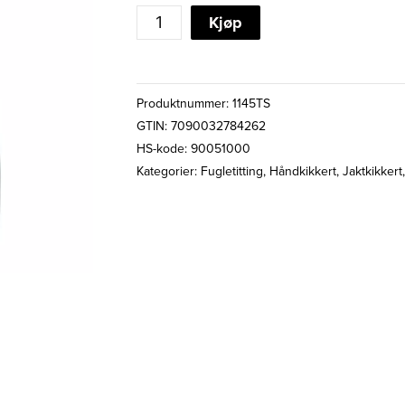
BREITLER
Kjøp
SUPREME
ED
11x45
Produktnummer:
1145TS
WP
GTIN: 7090032784262
WA
HS-kode: 90051000
KIKKERT
Kategorier:
Fugletitting
,
Håndkikkert
,
Jaktkikkert
antall