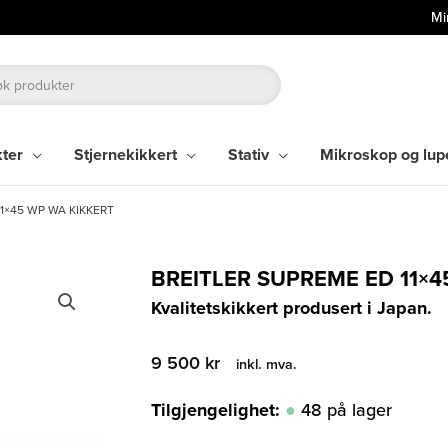
Mi
kter
Stjernekikkert
Stativ
Mikroskop og lup
11×45 WP WA KIKKERT
BREITLER SUPREME ED 11×4
Kvalitetskikkert produsert i Japan.
9 500
kr
inkl. mva.
Tilgjengelighet:
48 på lager