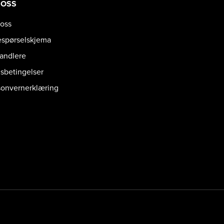
 OSS
oss
espørselskjema
handlere
gsbetingelser
sonvernerklæring