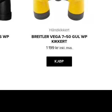
Håndkikkert
US WP
BREITLER VEGA 7×50 GUL WP
KIKKERT
1 199
kr
inkl. mva.
KJØP