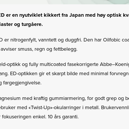
D er en nyutviklet kikkert fra Japan med høy optisk kval
iaster og turgåere.
 er nitrogenfylt, vanntett og duggfri. Den har Oilfobic co
 avviser smuss, regn og fettbelegg.
field-optikk og fully multicoated fase­korrigerte Abbe–Koeni
g. ED-­optikken gir et skarpt bilde med minimal forvregnin
ig fargegjengivelse.
magnesium med kraftig gummi­armering, for godt grep og b
lebruker med «Twist-Up»-okularringer i metall. Brukervennli
 ­fokuseringen enkel. 10 års garanti.