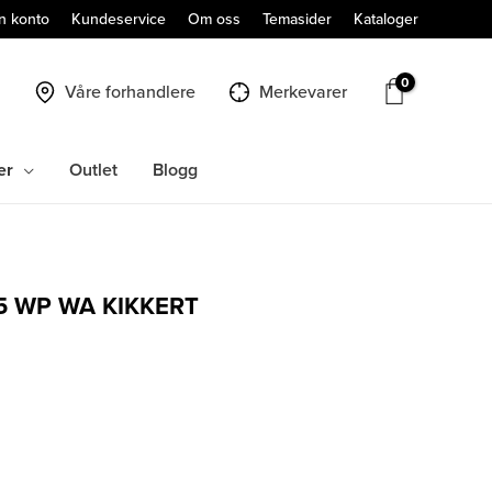
n konto
Kundeservice
Om oss
Temasider
Kataloger
Våre forhandlere
Merkevarer
er
Outlet
Blogg
5 WP WA KIKKERT