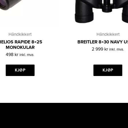
Håndkikkert
Håndkikkert
HELIOS RAPIDE 8×25
BREITLER 8×30 NAVY 
MONOKULAR
2 999
kr
inkl. mva.
498
kr
inkl. mva.
KJØP
KJØP