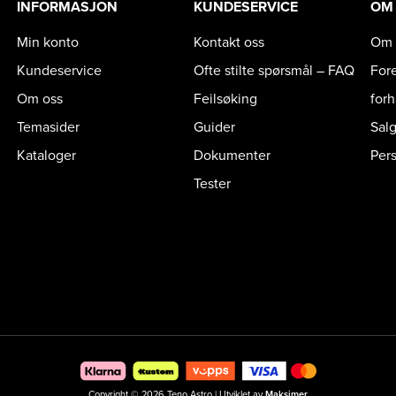
INFORMASJON
KUNDESERVICE
OM
Min konto
Kontakt oss
Om 
Kundeservice
Ofte stilte spørsmål – FAQ
For
Om oss
Feilsøking
for
Temasider
Guider
Sal
Kataloger
Dokumenter
Per
Tester
Copyright © 2026 Teno Astro | Utviklet av
Maksimer