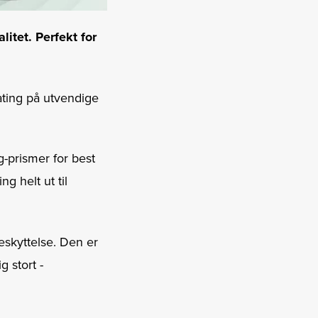
itet. Perfekt for
ating på utvendige
g-prismer for best
g helt ut til
eskyttelse. Den er
g stort ­