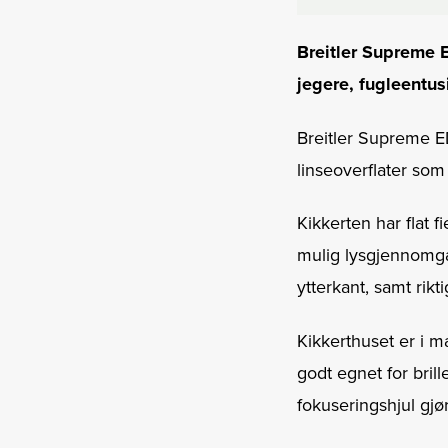
Breitler Supreme E
jegere, fugle­entus
Breitler Supreme ED
linseoverflater som
Kikkerten har flat 
mulig lysgjennomgan
ytterkant, samt rikt
Kikkerthuset er i 
godt ­egnet for bril
fokuseringshjul gjør