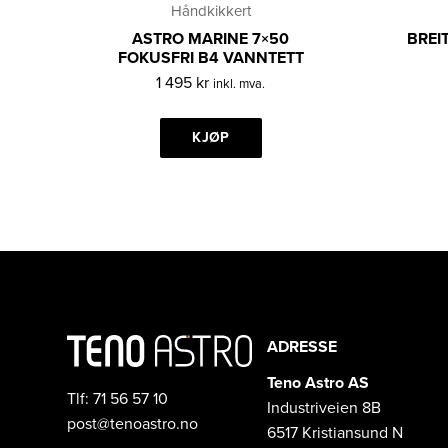
Håndkikkert
ASTRO MARINE 7×50
BREI
FOKUSFRI B4 VANNTETT
1 495
kr
inkl. mva.
KJØP
ADRESSE
Teno Astro AS
Tlf: 71 56 57 10
Industriveien 8B
post@tenoastro.no
6517 Kristiansund N