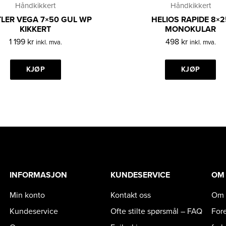
Håndkikkert
Håndkikkert
TLER VEGA 7×50 GUL WP
HELIOS RAPIDE 8×2
KIKKERT
MONOKULAR
1 199
kr
498
kr
inkl. mva.
inkl. mva.
KJØP
KJØP
INFORMASJON
KUNDESERVICE
OM
Min konto
Kontakt oss
Om 
Kundeservice
Ofte stilte spørsmål – FAQ
For