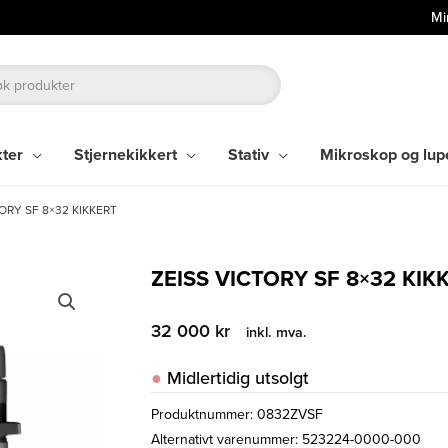
Mi
kter
Stjernekikkert
Stativ
Mikroskop og lup
ORY SF 8×32 KIKKERT
ZEISS VICTORY SF 8×32 KIK
32 000
kr
inkl. mva.
Midlertidig utsolgt
Produktnummer:
0832ZVSF
Alternativt varenummer: 523224-0000-000