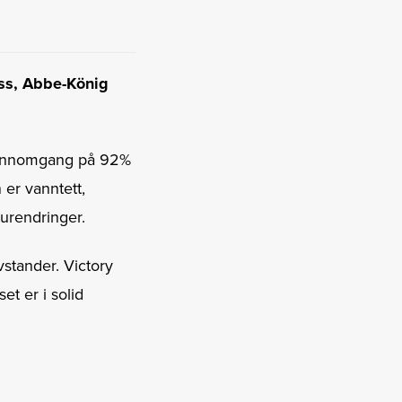
ass, Abbe-König
ysgjennomgang på 92%
 er vanntett,
turendringer.
vstander. Victory
et er i solid