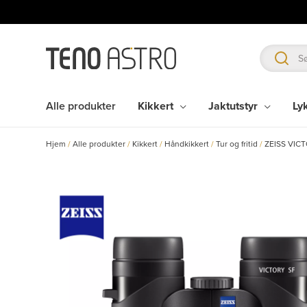
Hopp
rett
til
innholdet
Alle produkter
Kikkert
Jaktutstyr
Ly
Hjem
/
Alle produkter
/
Kikkert
/
Håndkikkert
/
Tur og fritid
/
ZEISS VICT