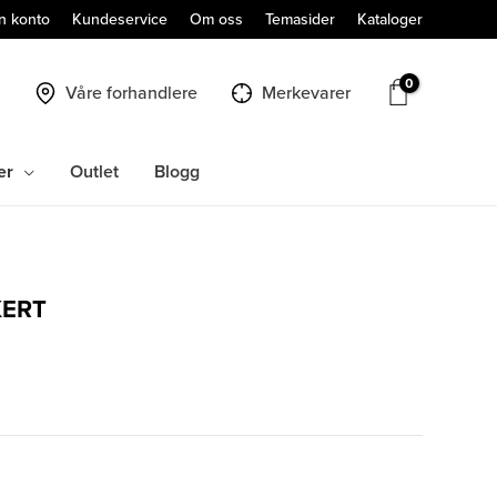
n konto
Kundeservice
Om oss
Temasider
Kataloger
Våre forhandlere
Merkevarer
er
Outlet
Blogg
KERT