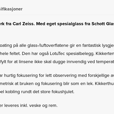
ifikasjoner
rk fra Carl Zeiss. Med eget spesialglass fra Schott Gl
coating på alle glass-/luftoverflatene gir en fantastisk l
 hele feltet. Den har også LotuTec spesialbelegg. Kikkerten
nfylt for at linsene ikke skal dugge innvendig ved tempera
r hurtig fokusering for lett observering med forskjellige a
etrisk at bruken og fokusering blir som en lek. Kikkerthus
l kobling rundt det store fokushjulet.
er leveres inkl. veske og rem.