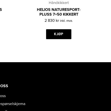
Håndkikkert
5
HELIOS NATURESPORT-
PLUSS 7×50 KIKKERT
2 830
kr
inkl. mva.
KJØP
 OSS
oss
espørselskjema