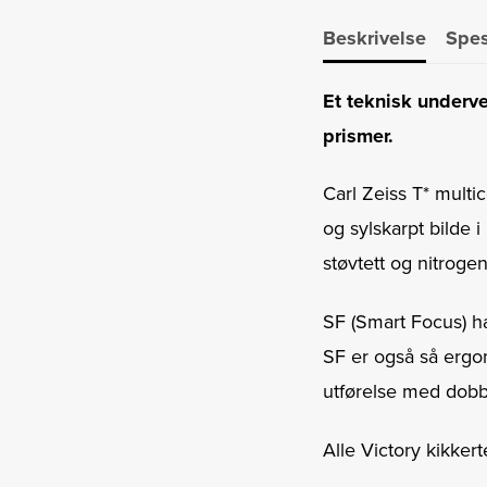
Beskrivelse
Spes
Et teknisk underve
prismer.
Carl Zeiss T* multi
og sylskarpt bilde i
støvtett og nitroge
SF (Smart Focus) ha
SF er også så ergom
utførelse med dobbe
Alle Victory kikkert