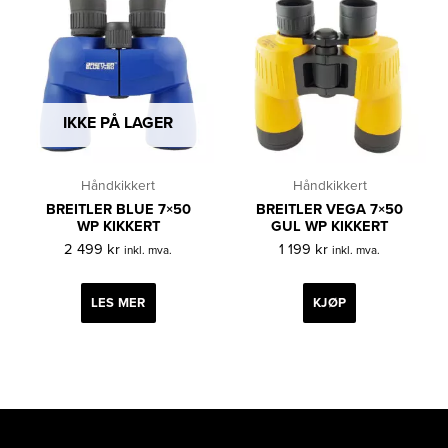
IKKE PÅ LAGER
Håndkikkert
Håndkikkert
BREITLER BLUE 7×50
BREITLER VEGA 7×50
WP KIKKERT
GUL WP KIKKERT
2 499
kr
1 199
kr
inkl. mva.
inkl. mva.
LES MER
KJØP