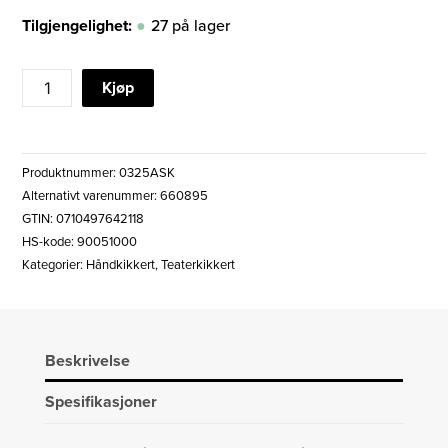
Tilgjengelighet:
27 på lager
ASTRO
Kjøp
TEATERKIKKERT
OPERA
3x25
Produktnummer:
0325ASK
SØLV
Alternativt varenummer: 660895
m/KJEDE
GTIN: 0710497642118
(895)
HS-kode: 90051000
antall
Kategorier:
Håndkikkert
,
Teaterkikkert
Beskrivelse
Spesifikasjoner