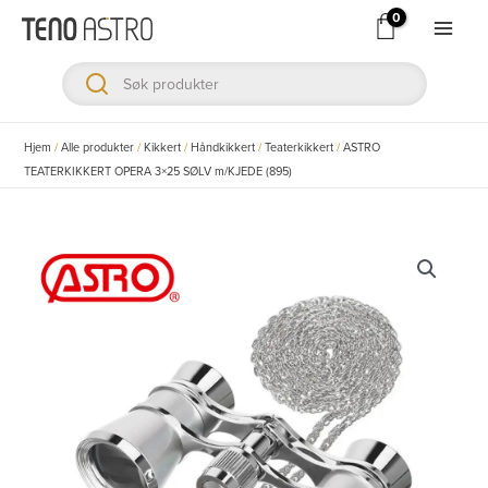
Hopp
rett
Main
til
Men
innholdet
ksler
Hjem
/
Alle produkter
/
Kikkert
/
Håndkikkert
/
Teaterkikkert
/
ASTRO
TEATERKIKKERT OPERA 3×25 SØLV m/KJEDE (895)
ksler
ksler
ksler
ksler
ksler