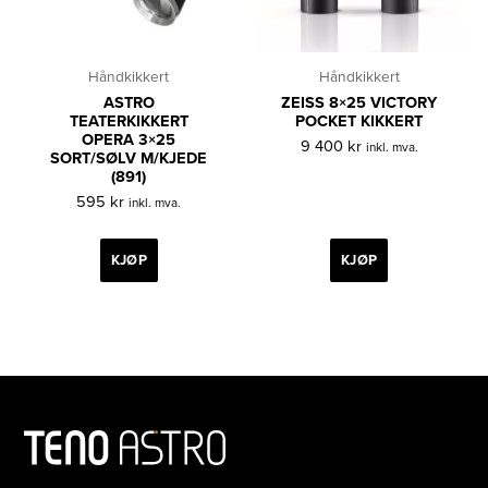
Håndkikkert
Håndkikkert
ASTRO
ZEISS 8×25 VICTORY
TEATERKIKKERT
POCKET KIKKERT
OPERA 3×25
9 400
kr
inkl. mva.
SORT/SØLV M/KJEDE
(891)
595
kr
inkl. mva.
KJØP
KJØP