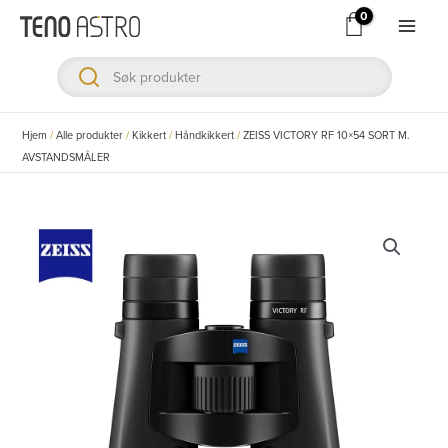
Hopp
rett
Main
til
Men
innholdet
ksler
Hjem
/
Alle produkter
/
Kikkert
/
Håndkikkert
/
ZEISS VICTORY RF 10×54 SORT M.
AVSTANDSMÅLER
ksler
ksler
ksler
ksler
ksler