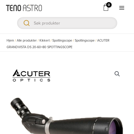
Hopp
rett
Main
til
Men
innholdet
ksler
Hjem
/
Alle produkter
/
Kikkert
/
Spottingscope
/
Spottingscope
/
ACUTER
GRANDVISTA DS 20-60×80 SPOTTINGSCOPE
ksler
ksler
ksler
ksler
ksler