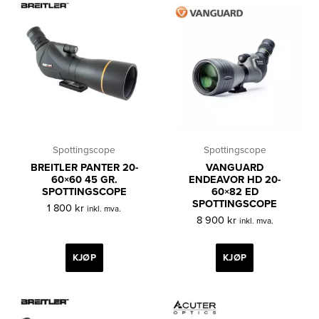
Spottingscope
Spottingscope
BREITLER PANTER 20-
VANGUARD
60×60 45 GR.
ENDEAVOR HD 20-
SPOTTINGSCOPE
60×82 ED
SPOTTINGSCOPE
1 800
kr
inkl. mva.
8 900
kr
inkl. mva.
KJØP
KJØP