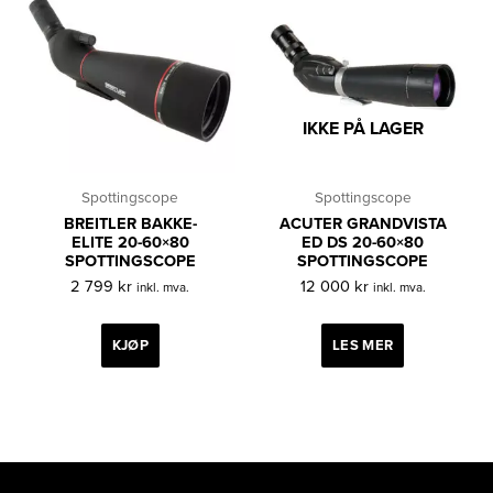
IKKE PÅ LAGER
Spottingscope
Spottingscope
BREITLER BAKKE-
ACUTER GRANDVISTA
ELITE 20-60×80
ED DS 20-60×80
SPOTTINGSCOPE
SPOTTINGSCOPE
2 799
kr
12 000
kr
inkl. mva.
inkl. mva.
KJØP
LES MER