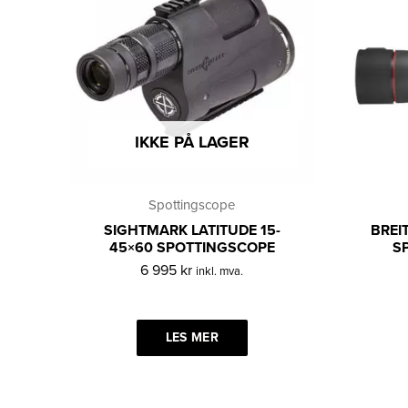
IKKE PÅ LAGER
Spottingscope
SIGHTMARK LATITUDE 15-
BREI
45×60 SPOTTINGSCOPE
S
6 995
kr
inkl. mva.
LES MER