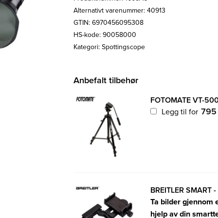
Alternativt varenummer: 40913
GTIN: 6970456095308
HS-kode: 90058000
Kategori:
Spottingscope
Anbefalt tilbehør
FOTOMATE VT-500
79
Legg til for
BREITLER SMART 
Ta bilder gjennom e
hjelp av din smartt