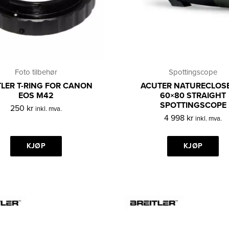
Foto tilbehør
Spottingscope
TLER T-RING FOR CANON
ACUTER NATURECLOSE
EOS M42
60×80 STRAIGHT
SPOTTINGSCOPE
250
kr
inkl. mva.
4 998
kr
inkl. mva.
KJØP
KJØP