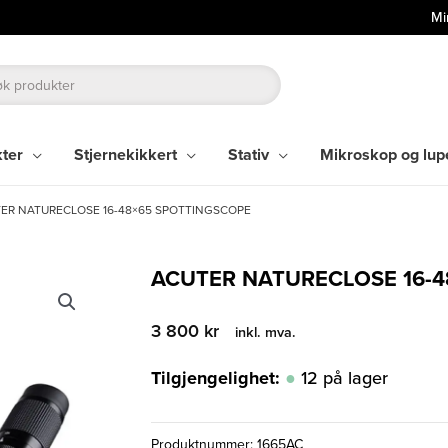
Mi
kter
Stjernekikkert
Stativ
Mikroskop og lup
ER NATURECLOSE 16-48×65 SPOTTINGSCOPE
ACUTER NATURECLOSE 16-
3 800
kr
inkl. mva.
Tilgjengelighet:
12 på lager
Produktnummer:
1665AC