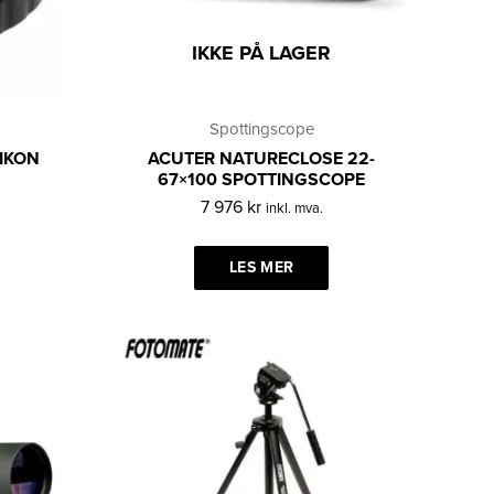
IKKE PÅ LAGER
Spottingscope
NIKON
ACUTER NATURECLOSE 22-
67×100 SPOTTINGSCOPE
7 976
kr
inkl. mva.
LES MER