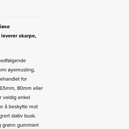
riøse
 leverer skarpe,
medfølgende
mmi øyemusling,
behandlet for
g, 65mm, 80mm eller
r veldig enkel
r å beskytte mot
rert stativ busk.
og grønn gummiert