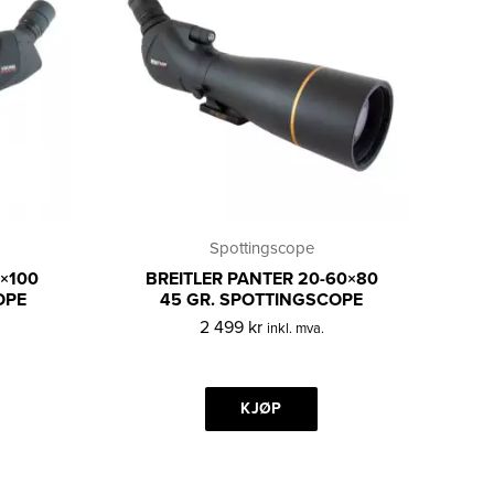
Spottingscope
0×100
BREITLER PANTER 20-60×80
OPE
45 GR. SPOTTINGSCOPE
2 499
kr
inkl. mva.
KJØP