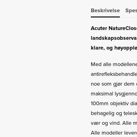
Beskrivelse
Spes
Acuter NatureClose
landskapsobservasj
klare, og høyopplø
Med alle modellen
antirefleksbehandl
noe som gjør dem eg
maksimal lysgjenno
100mm objektiv diam
behagelig og teles
vær og vind. Alle m
Alle modeller leve