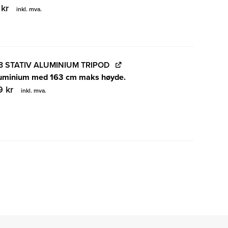
9
kr
inkl. mva.
3 STATIV ALUMINIUM TRIPOD
 aluminium med 163 cm maks høyde.
99
kr
inkl. mva.