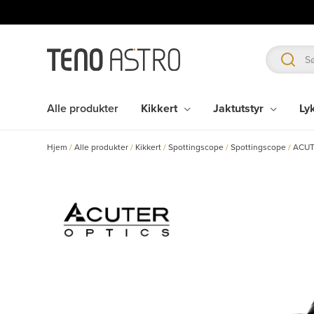
Hopp
rett
til
innholdet
Alle produkter
Kikkert
Jaktutstyr
Ly
Hjem
/
Alle produkter
/
Kikkert
/
Spottingscope
/
Spottingscope
/
ACUT