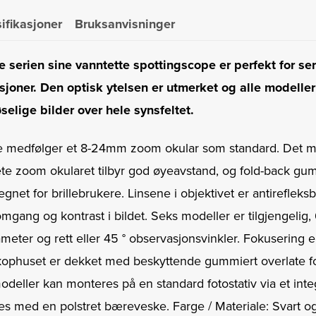
antall
ifikasjoner
Bruksanvisninger
 serien sine vanntette spottingscope er perfekt for se
oner. Den optisk ytelsen er utmerket og alle modeller
selige bilder over hele synsfeltet.
e medfølger et 8-24mm zoom okular som standard. Det 
ete zoom okularet tilbyr god øyeavstand, og fold-back gu
net for brillebrukere. Linsene i objektivet er antirefleks
mgang og kontrast i bildet. Seks modeller er tilgjengeli
eter og rett eller 45 ° observasjonsvinkler. Fokusering e
kophuset er dekket med beskyttende gummiert overlate fo
odeller kan monteres på en standard fotostativ via et integ
res med en polstret bæreveske. Farge / Materiale: Svart 