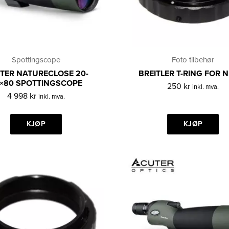
Spottingscope
Foto tilbehør
TER NATURECLOSE 20-
BREITLER T-RING FOR 
×80 SPOTTINGSCOPE
250
kr
inkl. mva.
4 998
kr
inkl. mva.
KJØP
KJØP