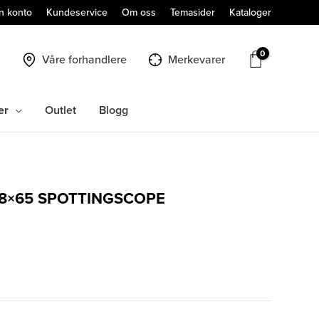
n konto
Kundeservice
Om oss
Temasider
Kataloger
Våre forhandlere
Merkevarer
er
Outlet
Blogg
48×65 SPOTTINGSCOPE