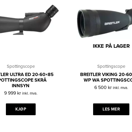
IKKE PÅ LAGER
Spottingscope
Spottingscope
TLER ULTRA ED 20-60×85
BREITLER VIKING 20-6
POTTINGSCOPE SKRÅ
WP WA SPOTTINGSC
INNSYN
6 500
kr
inkl. mva.
9 999
kr
inkl. mva.
KJØP
LES MER