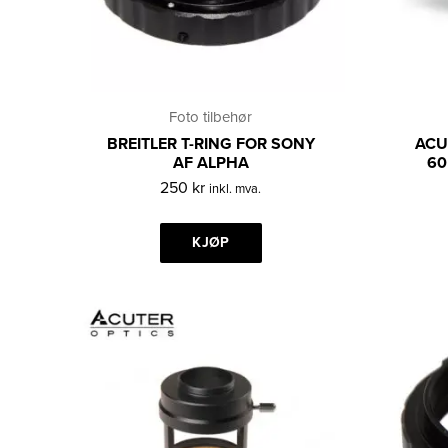
Foto tilbehør
BREITLER T-RING FOR SONY
ACU
AF ALPHA
60
250
kr
inkl. mva.
KJØP