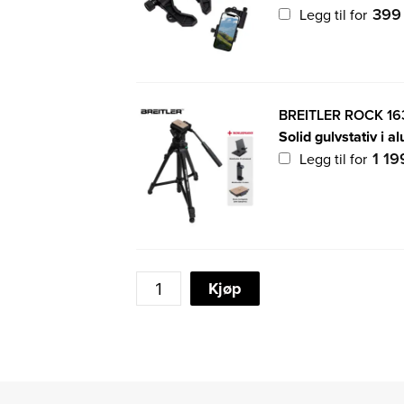
39
Legg til for
BREITLER ROCK 16
Solid gulvstativ i
1 1
Legg til for
ACUTER
Kjøp
NATURECLOSE
16-
48x65
SPOTTINGSCOPE