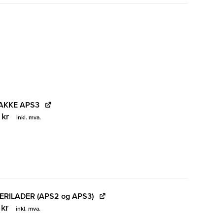
AKKE APS3
0
kr
inkl. mva.
RILADER (APS2 og APS3)
0
kr
inkl. mva.