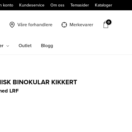
n konto
Kundeservice
Om oss
Temasider
Kataloger
Våre forhandlere
Merkevarer
er
Outlet
Blogg
ISK BINOKULAR KIKKERT
 med LRF