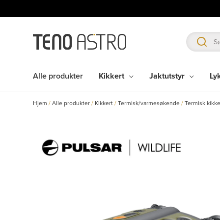
Hopp
rett
til
innholdet
Alle produkter
Kikkert
Jaktutstyr
Ly
Hjem
/
Alle produkter
/
Kikkert
/
Termisk/varmesøkende
/
Termisk kikke