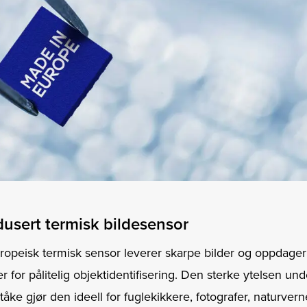
usert termisk bildesensor
ropeisk termisk sensor leverer skarpe bilder og oppdage
er for pålitelig objektidentifisering. Den sterke ytelsen un
 tåke gjør den ideell for fuglekikkere, fotografer, naturver