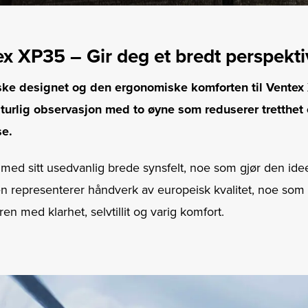
ex XP35 – Gir deg et bredt perspekti
ske designet og den ergonomiske komforten til Ventex
aturlig observasjon med to øyne som reduserer tretthe
se.
 med sitt usedvanlig brede synsfelt, noe som gjør den idee
en representerer håndverk av europeisk kvalitet, noe som
ren med klarhet, selvtillit og varig komfort.