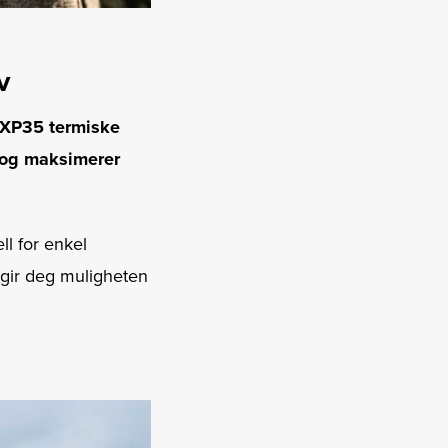
v
 XP35 termiske
t og maksimerer
ll for enkel
 gir deg muligheten