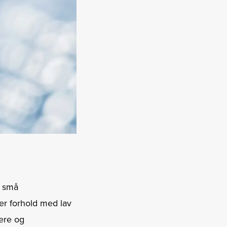
r små
der forhold med lav
nere og