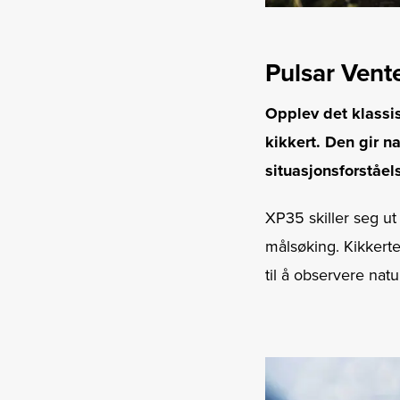
Pulsar Vent
Opplev det klassi
kikkert. Den gir n
situasjonsforståel
XP35 skiller seg ut
målsøking. Kikkert
til å observere natu