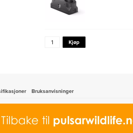
PULSAR
Kjøp
VENTEX
XP35
TERMISK
BINOKULAR
KIKKERT
antall
ifikasjoner
Bruksanvisninger