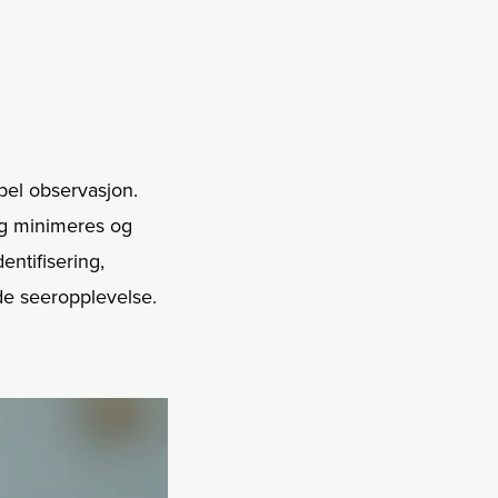
bel observasjon.
ing minimeres og
entifisering,
de seeropplevelse.