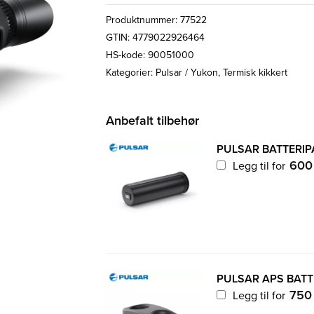
Produktnummer:
77522
GTIN: 4779022926464
HS-kode: 90051000
Kategorier:
Pulsar / Yukon
,
Termisk kikkert
Anbefalt tilbehør
PULSAR BATTERIP
60
Legg til for
PULSAR APS BATTE
75
Legg til for