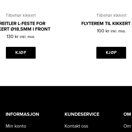
Tilbehør kikkert
Tilbehør kikkert
REITLER L-FESTE FOR
FLYTEREM TIL KIKKERT
KERT Ø18,5MM I FRONT
100
kr
inkl. mva.
130
kr
inkl. mva.
KJØP
KJØP
INFORMASJON
KUNDESERVICE
OM
Min konto
Kontakt oss
Om 