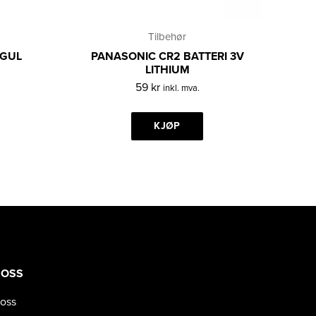
Tilbehør
 GUL
PANASONIC CR2 BATTERI 3V
LITHIUM
59
kr
inkl. mva.
KJØP
 OSS
oss