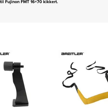
 til Fujinon FMT 16×70 kikkert.