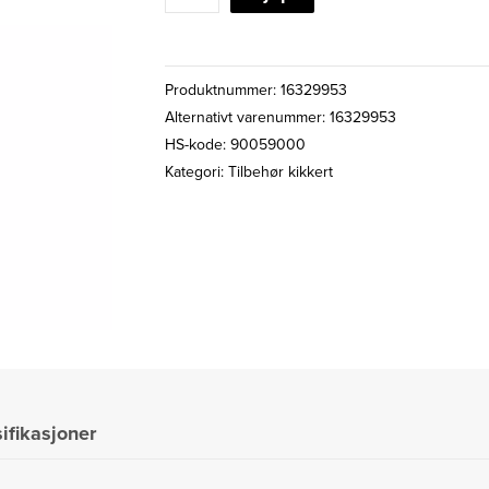
POLARISASJONSFILTER
F.
16x70
Produktnummer:
16329953
FMTR
Alternativt varenummer: 16329953
antall
HS-kode: 90059000
Kategori:
Tilbehør kikkert
ifikasjoner