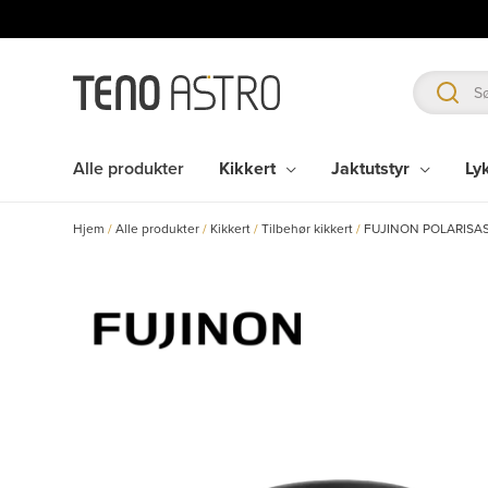
Hopp
rett
til
innholdet
Alle produkter
Kikkert
Jaktutstyr
Ly
Hjem
/
Alle produkter
/
Kikkert
/
Tilbehør kikkert
/
FUJINON POLARISAS