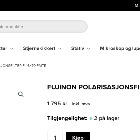
Mi
kter
Stjernekikkert
Stativ
Mikroskop og lup
JONSFILTER F. 16×70 FMTR
FUJINON POLARISASJONSFIL
1 795
kr
inkl. mva.
Tilgjengelighet:
2 på lager
FUJINON
Kjøp