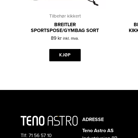
Tilbehør kikkert
BREITLER
B
SPORTSPOSE/GYMBAG SORT
KIK
89
kr
inkl. mva.
KJØP
ADRESSE
Teno Astro AS
Tlf: 71 56 57 10