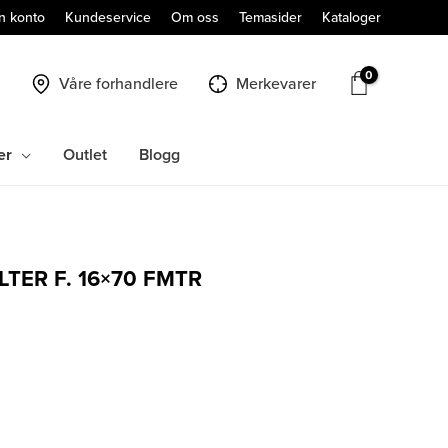
n konto
Kundeservice
Om oss
Temasider
Kataloger
Våre forhandlere
Merkevarer
er
Outlet
Blogg
TER F. 16×70 FMTR