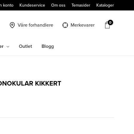
n konto
Kundeservice
Om oss
Temasider
Kataloger
Våre forhandlere
Merkevarer
er
Outlet
Blogg
ONOKULAR KIKKERT