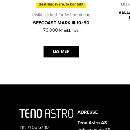
Utsi
Bestillingsvare, ta kontakt
VELL
Utsiktskikkert for fastmontering
SEECOAST MARK III 10×50
76 000
kr
inkl. mva.
LES MER
ADRESSE
Teno Astro AS
Tlf: 71 56 57 10
Industriveien 8B