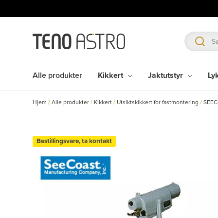
Hopp
rett
til
innholdet
Alle produkter
Kikkert
Jaktutstyr
Ly
Hjem
/
Alle produkter
/
Kikkert
/
Utsiktskikkert for fastmontering
/
SEEC
Bestillingsvare, ta kontakt