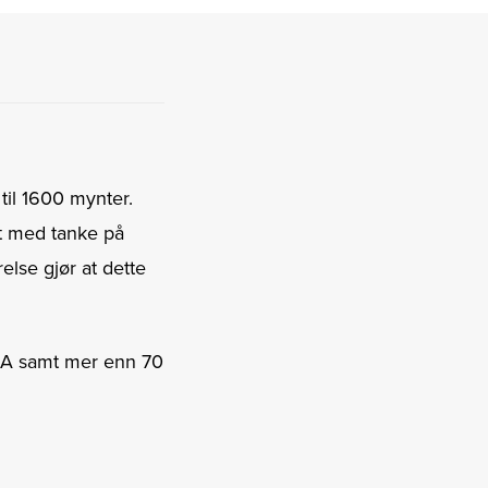
til 1600 mynter.
et med tanke på
relse gjør at dette
USA samt mer enn 70