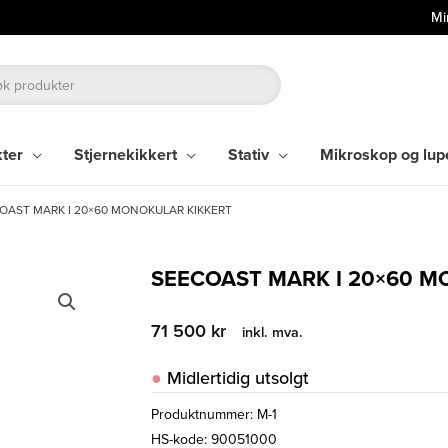
Mi
kter
Stjernekikkert
Stativ
Mikroskop og lup
OAST MARK I 20×60 MONOKULAR KIKKERT
SEECOAST MARK I 20×60 M
71 500
kr
inkl. mva.
Midlertidig utsolgt
Produktnummer:
M-1
HS-kode: 90051000