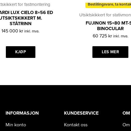
ktskikkert for fastmontering
Bestillingsvare, ta konta
ARDI LUX CIELO 8×56 ED
Utsiktskikkert for stativmon
UTSIKTSKIKKERT M.
FUJINON 15×80 MT-
STÅTRINN
BINOCULAR
145 000
kr
inkl. mva.
60 725
kr
inkl. mva.
KJØP
LES MER
INFORMASJON
KUNDESERVICE
OM
Min konto
Kontakt oss
Om 