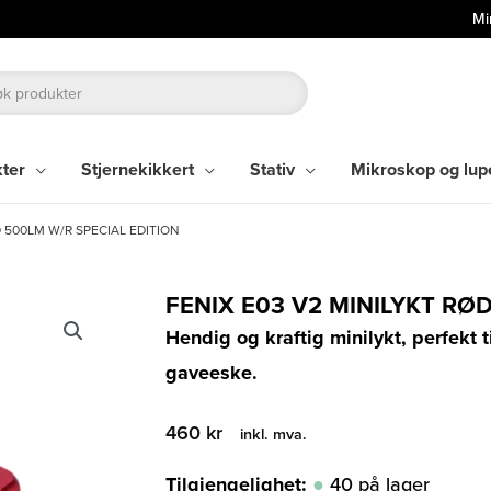
Mi
kter
Stjernekikkert
Stativ
Mikroskop og lup
D 500LM W/R SPECIAL EDITION
FENIX E03 V2 MINILYKT RØ
Hendig og kraftig minilykt, perfekt t
gaveeske.
460
kr
inkl. mva.
Tilgjengelighet:
40 på lager