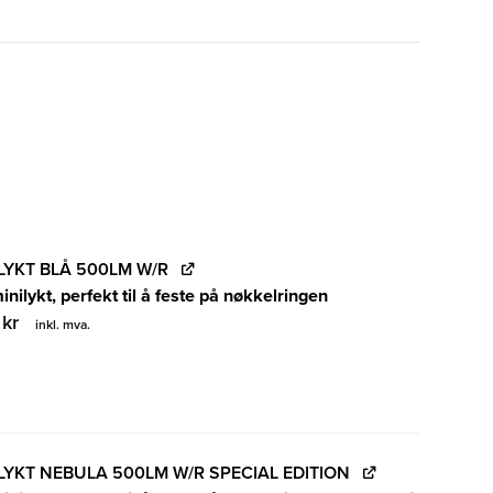
ILYKT BLÅ 500LM W/R
inilykt, perfekt til å feste på nøkkelringen
0
kr
inkl. mva.
ILYKT NEBULA 500LM W/R SPECIAL EDITION