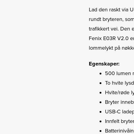
Lad den raskt via U
rundt bryteren, som
trafikkert vei. Den 
Fenix E03R V2.0 er f
lommelykt på nøkke
Egenskaper:
500 lumen m
To hvite lys
Hvite/røde ly
Bryter inneb
USB-C ladep
Innfelt bryte
Batterinivåin