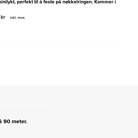
inilykt, perfekt til å feste på nøkkelringen. Kommer i
0
kr
inkl. mva.
å 90 meter.