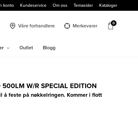
n konto
Kundeservice
Om oss
Temasider
Kataloger
Våre forhandlere
Merkevarer
er
Outlet
Blogg
D 500LM W/R SPECIAL EDITION
il å feste på nøkkelringen. Kommer i flott