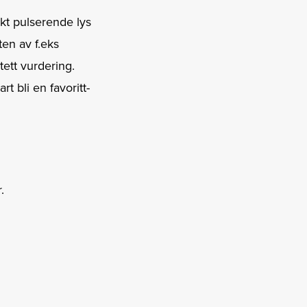
ikt pulserende lys
en av f.eks
tett vurdering.
t bli en favoritt-
.