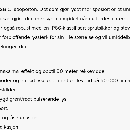
SB-C-ladeporten. Det som gjør lyset mer spesielt er et un
 kan gjøre deg mer synlig i mørket når du ferdes i nærhet
er også robust med en IP66-klassifisert sprutsikker og støv
orbløffende lyssterk for sin lille størrelse og vil umiddelbar
lringen din.
aksimal effekt og opptil 90 meter rekkevidde.
dioder og en rød lysdiode, med en levetid på 50 000 timer
skilder.
ygd grønt/rødt pulserende lys.
ort.
r og låsefunksjon.
dikasjon.