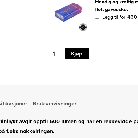
Hendig og kraftig m
flott gaveeske.
46
Legg til for
FENIX
Kjøp
E03
v2
MINILYKT
RØD
500LM
ifikasjoner
Bruksanvisninger
W/R
SPECIAL
EDITION
inilykt avgir opptil 500 lumen og har en rekkevidde p
antall
 på f.eks nøkkelringen.