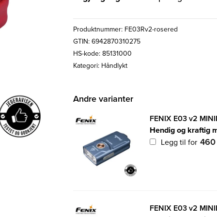
Produktnummer:
FE03Rv2-rosered
GTIN: 6942870310275
HS-kode: 85131000
Kategori:
Håndlykt
Andre varianter
FENIX E03 v2 MIN
Hendig og kraftig m
46
Legg til for
FENIX E03 v2 MIN