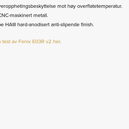
overopphetingsbeskyttelse mot høy overflatetemperatur.
CNC-maskinert metall.
 HAIII hard-anodisert anti-slipende finish.
 test av Fenix E03R v2 her.