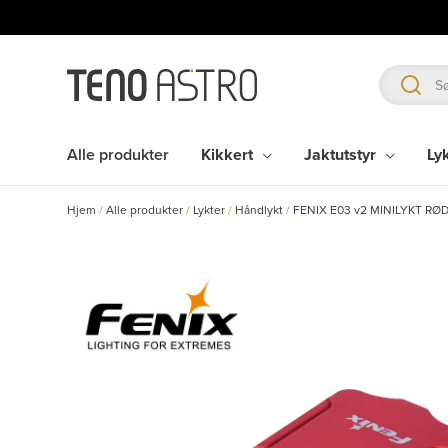
Hopp
rett
til
innholdet
Alle produkter
Kikkert
Jaktutstyr
Ly
Hjem
/
Alle produkter
/
Lykter
/
Håndlykt
/
FENIX E03 v2 MINILYKT RØ