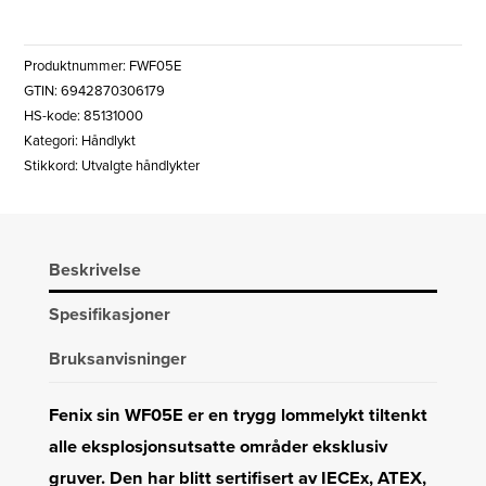
LED
LYKT
Produktnummer:
FWF05E
IECEx/ATEX
GTIN: 6942870306179
antall
HS-kode: 85131000
Kategori:
Håndlykt
Stikkord:
Utvalgte håndlykter
Beskrivelse
Spesifikasjoner
Bruksanvisninger
Fenix sin WF05E er en trygg lommelykt tiltenkt
alle eksplosjonsutsatte områder eksklusiv
gruver. Den har blitt sertifisert av IECEx, ATEX,