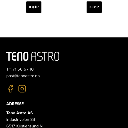
KJØP
KJØP
Tlf: 71 56 57 10
post@tenoastro.no
ADRESSE
Teno Astro AS
Industriveien 8B
6517 Kristiansund N