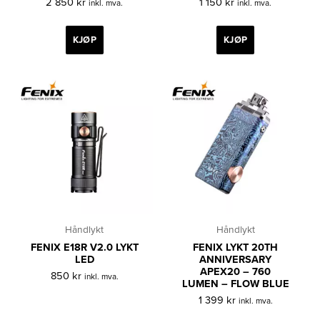
2 850
kr
1 150
kr
inkl. mva.
inkl. mva.
KJØP
KJØP
Håndlykt
Håndlykt
FENIX E18R V2.0 LYKT
FENIX LYKT 20TH
LED
ANNIVERSARY
APEX20 – 760
850
kr
inkl. mva.
LUMEN – FLOW BLUE
1 399
kr
inkl. mva.