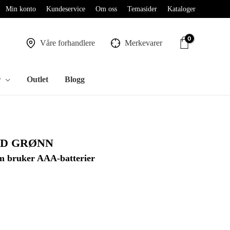
Min konto
Kundeservice
Om oss
Temasider
Kataloger
Våre forhandlere
Merkevarer
r
Outlet
Blogg
ED GRØNN
m bruker AAA-batterier