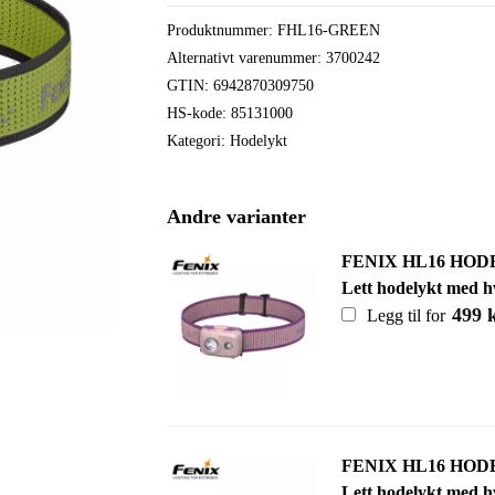
Produktnummer:
FHL16-GREEN
Alternativt varenummer: 3700242
GTIN: 6942870309750
HS-kode: 85131000
Kategori:
Hodelykt
Andre varianter
FENIX HL16 HOD
Lett hodelykt med hv
499
Legg til for
FENIX HL16 HOD
Lett hodelykt med hv