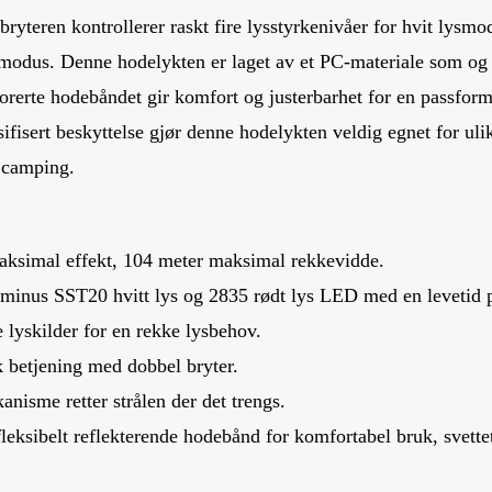
ryteren kontrollerer raskt fire lysstyrkenivåer for hvit lysmo
dus. Denne hodelykten er laget av et PC-materiale som og er 
forerte hodebåndet gir komfort og justerbarhet for en passform
ifisert beskyttelse gjør denne hodelykten veldig egnet for uli
g camping.
ksimal effekt, 104 meter maksimal rekkevidde.
minus SST20 hvitt lys og 2835 rødt lys LED med en levetid p
 lyskilder for en rekke lysbehov.
k betjening med dobbel bryter.
nisme retter strålen der det trengs.
fleksibelt reflekterende hodebånd for komfortabel bruk, svett