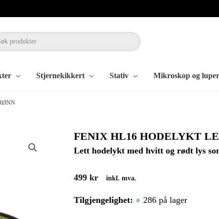
kter
Stjernekikkert
Stativ
Mikroskop og lupe
GRØNN
FENIX HL16 HODELYKT L
Lett hodelykt med hvitt og rødt lys
so
499
kr
inkl. mva.
Tilgjengelighet:
286 på lager