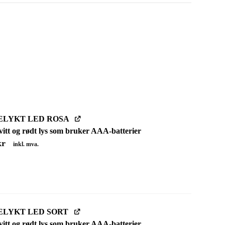
ELYKT LED ROSA
itt og rødt lys
som bruker AAA-batterier
kr
inkl. mva.
ELYKT LED SORT
itt og rødt lys
som bruker AAA-batterier