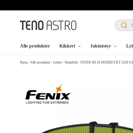
Hopp
rett
til
innholdet
Alle produkter
Kikkert
Jaktutstyr
Ly
Hjem
/
Alle produkter
/
Lykter
/
Hodelykt
/
FENIX HL16 HODELYKT LED 