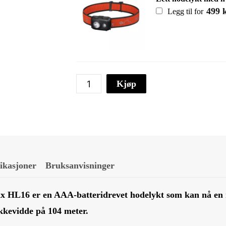
499
Legg til for
FENIX
Kjøp
HL16
HODELYKT
LED
GRØNN
antall
fikasjoner
Bruksanvisninger
 HL16 er en AAA-batteridrevet hodelykt som kan nå en 
kkevidde på 104 meter.