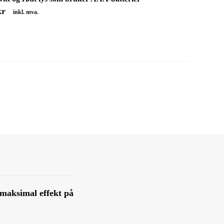
kr
inkl. mva.
maksimal effekt på