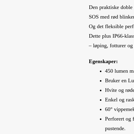
Den praktiske doble b
SOS med rød blinkemo
Og det fleksible per
Dette plus IP66-klass
– løping, fotturer o
Egenskaper:
450 lumen ma
Bruker en Lu
Hvite og røde
Enkel og ras
60° vippemeka
Perforert og 
pustende.