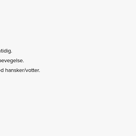
idig.
bevegelse.
d hansker/votter.