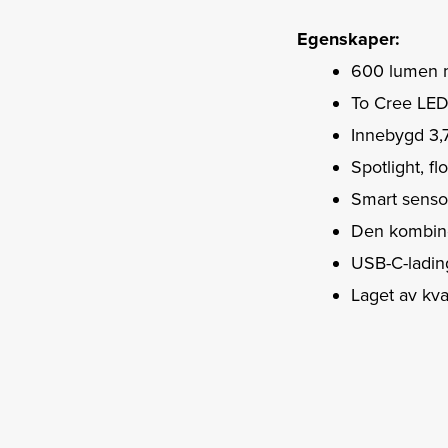
Egenskaper:
600 lumen m
To Cree LED
Innebygd 3,
Spotlight, f
Smart senso
Den kombiner
USB-C-lading,
Laget av kva