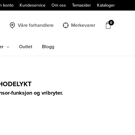
n konto
Kundeservice
Om oss
Temasider
Kataloger
Våre forhandlere
Merkevarer
er
Outlet
Blogg
SHODELYKT
or-funksjon og vribryter.