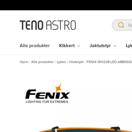
Hopp
rett
til
innholdet
Alle produkter
Kikkert
Jaktutstyr
Ly
Hjem
/
Alle produkter
/
Lykter
/
Hodelykt
/
FENIX WH23R LED ARBEID