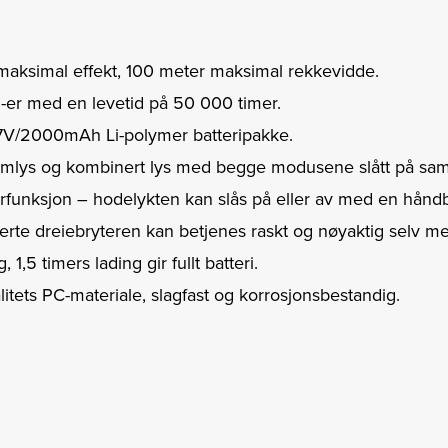
aksimal effekt, 100 meter maksimal rekkevidde.
-er med en levetid på 50 000 timer.
7V/2000mAh Li-polymer batteripakke.
lomlys og kombinert lys med begge modusene slått på samt
rfunksjon – hodelykten kan slås på eller av med en hånd
te dreiebryteren kan betjenes raskt og nøyaktig selv me
 1,5 timers lading gir fullt batteri.
litets PC-materiale, slagfast og korrosjonsbestandig.