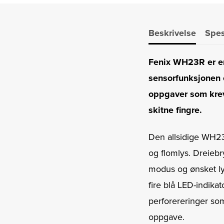
Beskrivelse
Spes
Fenix ​​WH23R er 
sensorfunksjonen e
oppgaver som kreve
skitne fingre.
Den allsidige WH23R
og flomlys. Dreiebr
modus og ønsket ly
fire blå LED-indik
perforereringer som
oppgave.