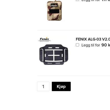
FENIX ALG-03 V2.
90
k
Legg til for
FENIX
Kjøp
WH23R
LED
ARBEIDSHODELYKT