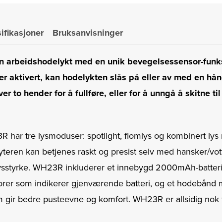
antall
ifikasjoner
Bruksanvisninger
en arbeidshodelykt med en unik bevegelsessensor-funk
r aktivert, kan hodelykten slås på eller av med en hå
r to hender for å fullføre, eller for å unngå å skitne t
 har tre lysmoduser: spotlight, flomlys og kombinert lys
yteren kan betjenes raskt og presist selv med hansker/vott
sstyrke. WH23R inkluderer et innebygd 2000mAh-batteri
atorer som indikerer gjenværende batteri, og et hodebånd
 gir bedre pusteevne og komfort. WH23R er allsidig nok t