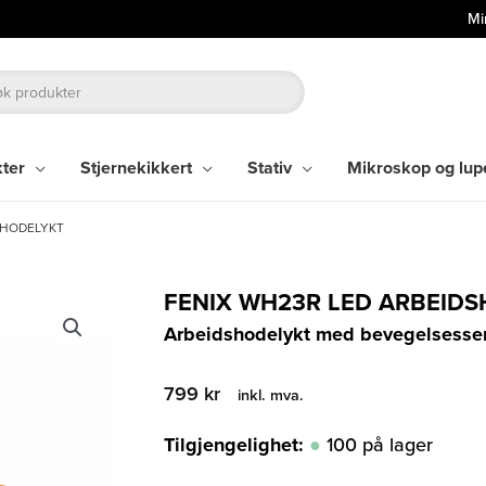
Mi
kter
Stjernekikkert
Stativ
Mikroskop og lup
SHODELYKT
FENIX WH23R LED ARBEID
Arbeidshodelykt med bevegelsessens
799
kr
inkl. mva.
Tilgjengelighet:
100 på lager