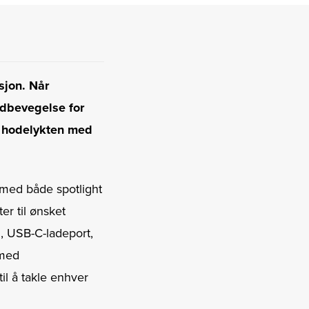
sjon. Når
ndbevegelse for
il hodelykten med
 med både spotlight
er til ønsket
, USB-C-ladeport,
 med
il å takle enhver