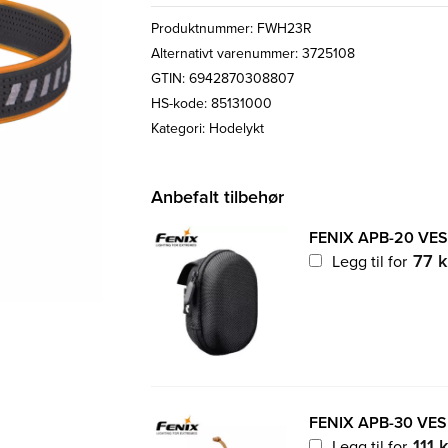
Produktnummer:
FWH23R
Alternativt varenummer: 3725108
GTIN: 6942870308807
HS-kode: 85131000
Kategori:
Hodelykt
Anbefalt tilbehør
FENIX APB-20 VE
77
k
Legg til for
FENIX APB-30 VE
111
k
Legg til for