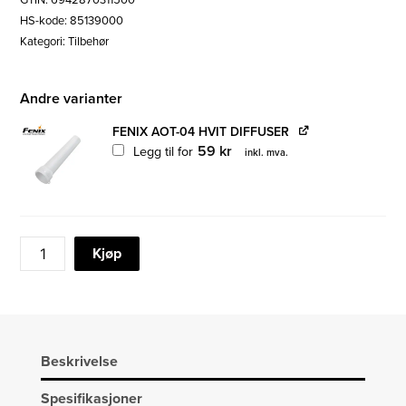
GTIN: 6942870311500
HS-kode: 85139000
Kategori:
Tilbehør
Andre varianter
FENIX AOT-04 HVIT DIFFUSER
59
kr
Legg til for
inkl. mva.
FENIX
Kjøp
AOT-
04
RØD
DIFFUSER
antall
Beskrivelse
Spesifikasjoner