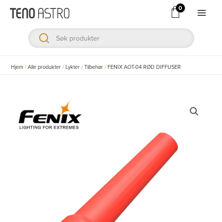
Hopp
rett
Main
til
Men
innholdet
ksler
Hjem
/
Alle produkter
/
Lykter
/
Tilbehør
/
FENIX AOT-04 RØD DIFFUSER
ksler
ksler
ksler
ksler
ksler