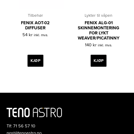
Tilbehør
Lykter til våpen
FENIX AOT-02
FENIX ALG-01
DIFFUSER
SKINNEMONTERING
FOR LYKT
54
kr
inkl. mva.
WEAVER/PICATINNY
140
kr
inkl. mva.
KJØP
KJØP
Tlf: 71 56 57 10
post@tenoastro.no