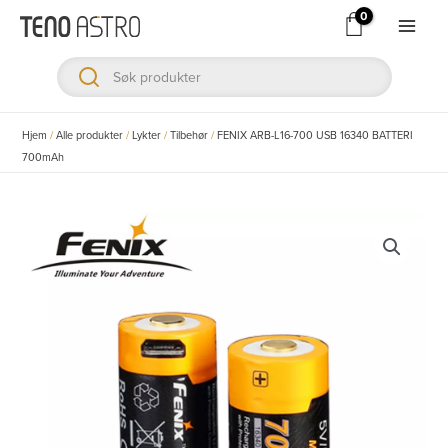
Hopp
rett
Main
til
Men
innholdet
ksler
Hjem
/
Alle produkter
/
Lykter
/
Tilbehør
/
FENIX ARB-L16-700 USB 16340 BATTERI
700mAh
ksler
ksler
ksler
ksler
ksler