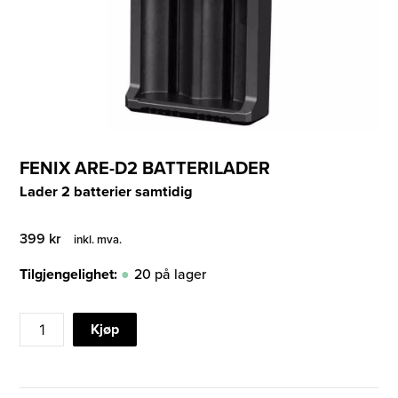
FENIX ARE-D2 BATTERILADER
Lader 2 batterier samtidig
399
kr
inkl. mva.
Tilgjengelighet:
20 på lager
FENIX
Kjøp
ARE-
D2
BATTERILADER