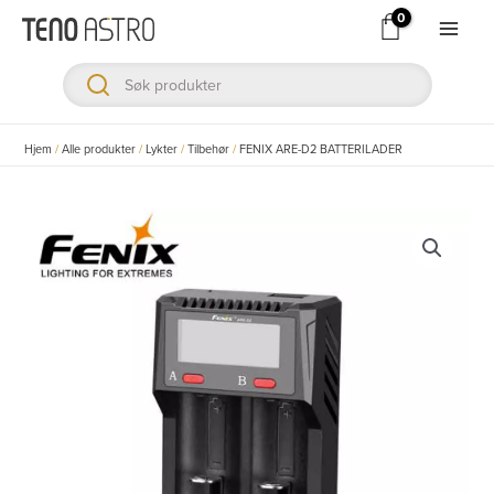
Hopp
rett
Main
til
Men
innholdet
ksler
Hjem
/
Alle produkter
/
Lykter
/
Tilbehør
/
FENIX ARE-D2 BATTERILADER
ksler
ksler
ksler
ksler
ksler