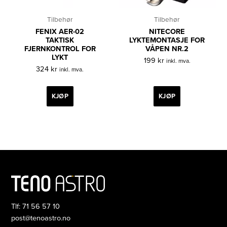
Tilbehør
Tilbehør
FENIX AER-02
NITECORE
TAKTISK
LYKTEMONTASJE FOR
FJERNKONTROL FOR
VÅPEN NR.2
LYKT
199
kr
inkl. mva.
324
kr
inkl. mva.
KJØP
KJØP
Tlf: 71 56 57 10
post@tenoastro.no