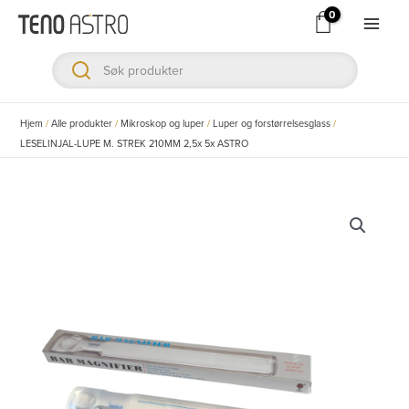
Hopp
rett
Main
til
Men
innholdet
ksler
Hjem
/
Alle produkter
/
Mikroskop og luper
/
Luper og forstørrelsesglass
/
LESELINJAL-LUPE M. STREK 210MM 2,5x 5x ASTRO
ksler
ksler
ksler
ksler
ksler