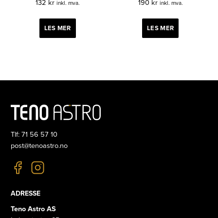
132
kr
190
kr
inkl. mva.
inkl. mva.
LES MER
LES MER
Tlf: 71 56 57 10
post@tenoastro.no
ADRESSE
Teno Astro AS