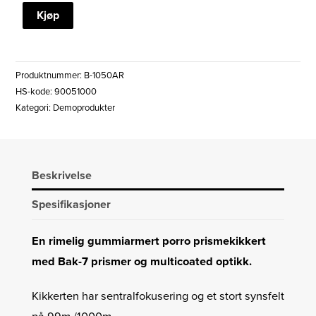
ASTRO
Kjøp
RUBBER
10x50
PORROPRISMEKIKKERT
Produktnummer:
B-1050AR
(DEMO)
HS-kode: 90051000
antall
Kategori:
Demoprodukter
Beskrivelse
Spesifikasjoner
En rimelig gummiarmert porro prismekikkert
med Bak-7 prismer og multicoated optikk.
Kikkerten har sentralfokusering og et stort synsfelt