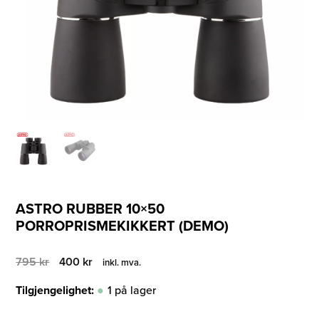
ASTRO RUBBER 10×50
PORROPRISMEKIKKERT (DEMO)
Opprinnelig
Nåværende
795
kr
400
kr
inkl. mva.
pris
pris
var:
er:
Tilgjengelighet:
1 på lager
795 kr.
400 kr.