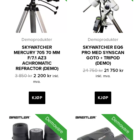
Demoprodukter
Demoprodukter
SKY-WATCHER
SKY-WATCHER EQ6
MERCURY 705 70 MM
PRO MED SYNSCAN
F/7.1 AZ3
GOTO + TRIPOD
ACHROMATIC
(DEMO)
REFRACTOR (DEMO)
Opprinnelig
Nåvære
24 750
kr
21 750
kr
Opprinnelig
Nåværende
pris
pris
3 850
kr
2 200
kr
inkl.
inkl. mva.
pris
pris
var:
er:
mva.
var:
er:
24
21
3
2
750 kr.
750 kr.
850 kr.
200 kr.
KJØP
KJØP
Demovare
Demovare