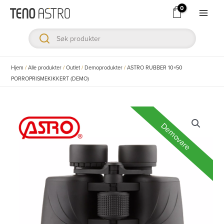
Hopp
rett
Main
til
Men
innholdet
ksler
Hjem
/
Alle produkter
/
Outlet
/
Demoprodukter
/
ASTRO RUBBER 10×50
PORROPRISMEKIKKERT (DEMO)
ksler
ksler
Demovare
ksler
ksler
ksler