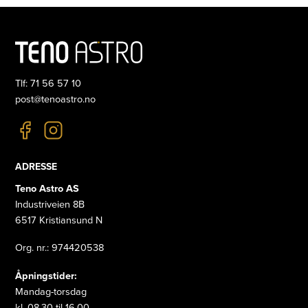
Tlf: 71 56 57 10
post@tenoastro.no
ADRESSE
Teno Astro AS
Industriveien 8B
6517 Kristiansund N
Org. nr.: 974420538
Åpningstider:
Mandag-torsdag
kl. 08.30 til 16.00