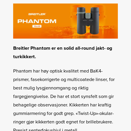
Breitler Phantom er en solid all-round jakt- og
turkikkert.
Phantom har høy optisk kvalitet med BaK4-
prismer, fasekorrigerte og multicoatede linser, for
best mulig lysgjennomgang og riktig
fargegjengivelse. De har et stort synsfelt som gir
behagelige observasjoner. Kikkerten har kraftig
gummiarmering for godt grep. «Twist-Up»-okular­
ringer gjør kikkerten godt egnet for brillebrukere.
Presist senterfokushjul i metall.