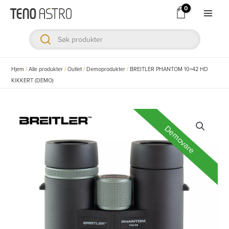
Hopp
rett
Main
til
Men
innholdet
ksler
Hjem
/
Alle produkter
/
Outlet
/
Demoprodukter
/
BREITLER PHANTOM 10×42 HD
KIKKERT (DEMO)
ksler
ksler
Demovare
ksler
ksler
ksler