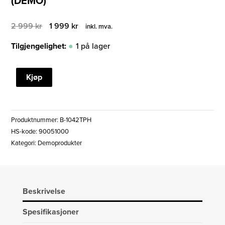
(DEMO)
Opprinnelig
Nåværende
2 999
kr
1 999
kr
inkl. mva.
pris
pris
var:
er:
Tilgjengelighet:
1 på lager
2
1
999 kr.
999 kr.
BREITLER
Kjøp
PHANTOM
10x42
HD
Produktnummer:
B-1042TPH
KIKKERT
HS-kode: 90051000
(DEMO)
Kategori:
Demoprodukter
antall
Beskrivelse
Spesifikasjoner