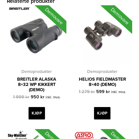
Relaterte produkter
Demovare
Demovare
Demoprodukter
Demoprodukter
BREITLER ALASKA
HELIOS FIELDMASTER
8×32 WP KIKKERT
8×40 (DEMO)
(DEMO)
Opprinnelig
Nåværende
1 279
kr
599
kr
inkl. mva.
Opprinnelig
Nåværende
pris
pris
1 999
kr
950
kr
inkl. mva.
pris
pris
var:
er:
var:
er:
1
599 kr.
1
950 kr.
279 kr.
KJØP
KJØP
999 kr.