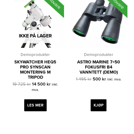
Demovare
Demovare
IKKE PÅ LAGER
Demoprodukter
Demoprodukter
SKY-WATCHER HEQ5
ASTRO MARINE 7×50
PRO SYNSCAN
FOKUSFRI B4
MONTERING M
VANNTETT (DEMO)
TRIPOD
Opprinnelig
Nåværende
1 495
kr
500
kr
inkl. mva.
Opprinnelig
Nåværende
pris
pris
19 725
kr
14 500
kr
inkl.
pris
pris
var:
er:
mva.
var:
er:
1
500 kr.
19
14
495 kr.
725 kr.
500 kr.
LES MER
KJØP