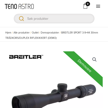
Hopp
rett
Main
til
Men
innholdet
ksler
Hjem
/
Alle produkter
/
Outlet
/
Demoprodukter
/
BREITLER SPORT 3-9×44 30mm
TRÅDKORS/DUPLEX RIFLEKIKKERT (DEMO)
ksler
ksler
Demovare
ksler
ksler
ksler