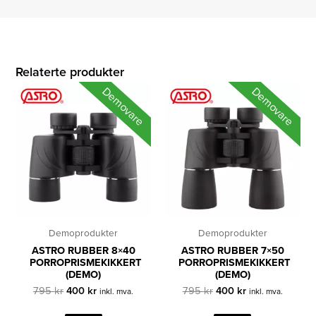
Relaterte produkter
Demovare
Demovare
Demoprodukter
Demoprodukter
ASTRO RUBBER 8×40
ASTRO RUBBER 7×50
PORROPRISMEKIKKERT
PORROPRISMEKIKKERT
(DEMO)
(DEMO)
Opprinnelig
Nåværende
Opprinnelig
Nåværende
795
kr
400
kr
795
kr
400
kr
inkl. mva.
inkl. mva.
pris
pris
pris
pris
var:
er:
var:
er: