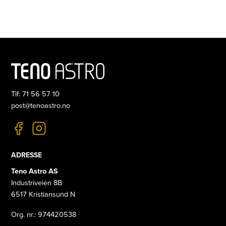
Tlf: 71 56 57 10
post@tenoastro.no
ADRESSE
Teno Astro AS
Industriveien 8B
6517 Kristiansund N
Org. nr.: 974420538