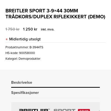
BREITLER SPORT 3-9×44 30MM
TRÅDKORS/DUPLEX RIFLEKIKKERT (DEMO)
Opprinnelig
Nåværende
1 750
kr
1 250
kr
inkl. mva.
pris
pris
var:
er:
Midlertidig utsolgt
1
1
750 kr.
250 kr.
Produktnummer:
B-3944TS
HS-kode: 90058000
Kategori:
Demoprodukter
Beskrivelse
Spesifikasjoner