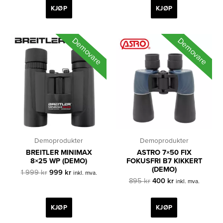
795 kr.
400 kr.
795 kr.
400 kr.
KJØP
KJØP
Demovare
Demovare
Demoprodukter
Demoprodukter
BREITLER MINIMAX
ASTRO 7×50 FIX
8×25 WP (DEMO)
FOKUSFRI B7 KIKKERT
(DEMO)
Opprinnelig
Nåværende
1 999
kr
999
kr
inkl. mva.
pris
pris
Opprinnelig
Nåværende
895
kr
400
kr
inkl. mva.
var:
er:
pris
pris
1
999 kr.
var:
er:
999 kr.
895 kr.
400 kr.
KJØP
KJØP