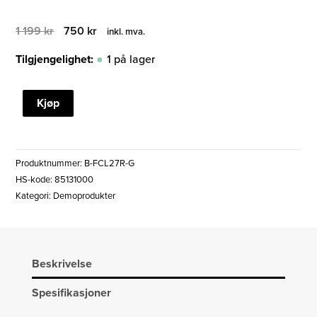
Opprinnelig
Nåværende
1 199
kr
750
kr
inkl. mva.
pris
pris
var:
er:
Tilgjengelighet:
1 på lager
1
750 kr.
199 kr.
FENIX
Kjøp
CL27R
LANTERNE
MULTIFUNKSJONELL
Produktnummer:
B-FCL27R-G
LYKT
HS-kode: 85131000
GRØNN
Kategori:
Demoprodukter
(DEMO)
antall
Beskrivelse
Spesifikasjoner