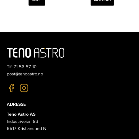
300 kr.
Tlf: 71 56 57 10
post@tenoastro.no
ADRESSE
Teno Astro AS
Industriveien 8B
6517 Kristiansund N