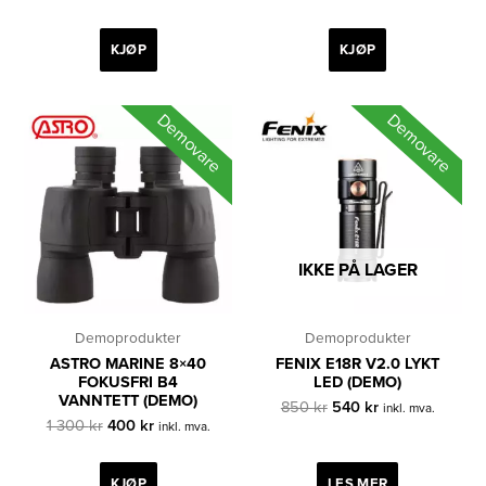
pris
pris
pris
pris
var:
er:
var:
er:
795 kr.
400 kr.
895 kr.
400 kr.
KJØP
KJØP
Demovare
Demovare
IKKE PÅ LAGER
Demoprodukter
Demoprodukter
ASTRO MARINE 8×40
FENIX E18R V2.0 LYKT
FOKUSFRI B4
LED (DEMO)
VANNTETT (DEMO)
Opprinnelig
Nåværende
850
kr
540
kr
inkl. mva.
Opprinnelig
Nåværende
pris
pris
1 300
kr
400
kr
inkl. mva.
pris
pris
var:
er:
var:
er:
850 kr.
540 kr.
1
400 kr.
KJØP
LES MER