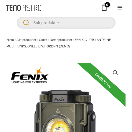
Hopp
rett
Main
til
Men
innholdet
ksler
Hjem
/
Alle produkter
/
Outlet
/
Demoprodukter
/
FENIX CL27R LANTERNE
MULTIFUNKSJONELL LYKT GRØNN (DEMO)
ksler
ksler
Demovare
ksler
ksler
ksler