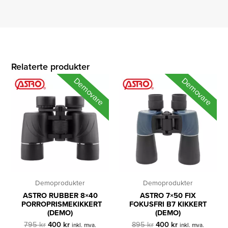
Relaterte produkter
Demovare
Demovare
Demoprodukter
Demoprodukter
ASTRO RUBBER 8×40
ASTRO 7×50 FIX
PORROPRISMEKIKKERT
FOKUSFRI B7 KIKKERT
(DEMO)
(DEMO)
Opprinnelig
Nåværende
Opprinnelig
Nåværende
795
kr
400
kr
895
kr
400
kr
inkl. mva.
inkl. mva.