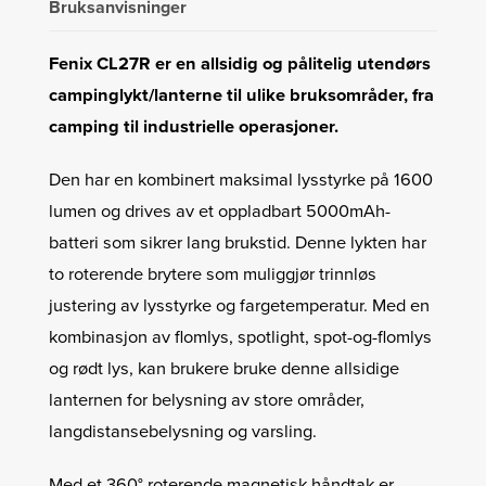
Bruksanvisninger
Fenix ​​CL27R er en allsidig og pålitelig utendørs
campinglykt/lanterne til ulike bruksområder, fra
camping til industrielle operasjoner.
Den har en kombinert maksimal lysstyrke på 1600
lumen og drives av et oppladbart 5000mAh-
batteri som sikrer lang brukstid. Denne lykten har
to roterende brytere som muliggjør trinnløs
justering av lysstyrke og fargetemperatur. Med en
kombinasjon av flomlys, spotlight, spot-og-flomlys
og rødt lys, kan brukere bruke denne allsidige
lanternen for belysning av store områder,
langdistansebelysning og varsling.
Med et 360° roterende magnetisk håndtak er