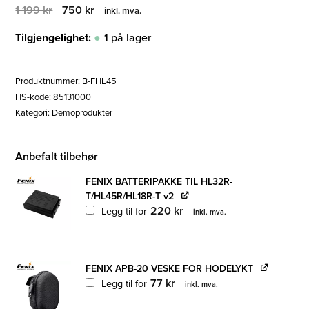
Opprinnelig
Nåværende
1 199
kr
750
kr
inkl. mva.
pris
pris
var:
er:
Tilgjengelighet:
1 på lager
1
750 kr.
199 kr.
Produktnummer:
B-FHL45
HS-kode: 85131000
Kategori:
Demoprodukter
Anbefalt tilbehør
FENIX BATTERIPAKKE TIL HL32R-
T/HL45R/HL18R-T v2
220
kr
Legg til for
inkl. mva.
FENIX APB-20 VESKE FOR HODELYKT
77
kr
Legg til for
inkl. mva.