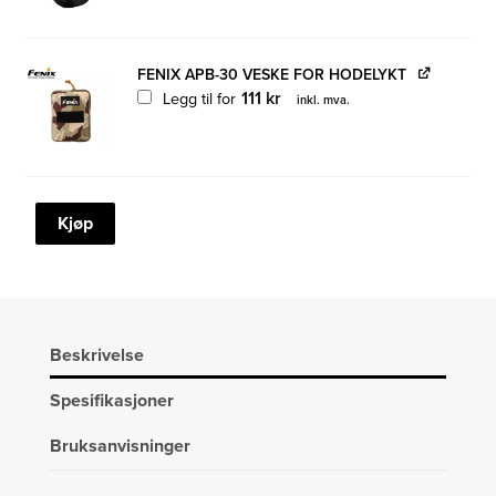
FENIX APB-30 VESKE FOR HODELYKT
111
kr
Legg til for
inkl. mva.
FENIX
Kjøp
HL45R
HODELYKT
1000LM
FOKUSERBAR
STRÅLE
Beskrivelse
(DEMO)
Spesifikasjoner
antall
Bruksanvisninger