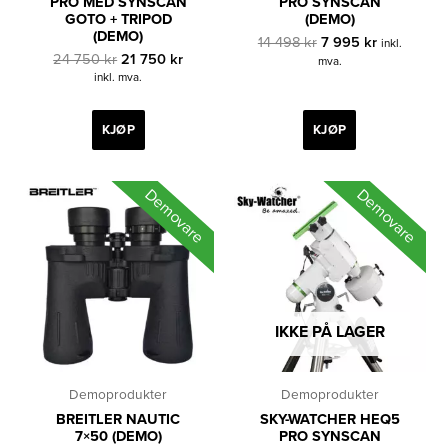
PRO MED SYNSCAN
PRO SYNSCAN
GOTO + TRIPOD
(DEMO)
(DEMO)
Opprinnelig
Nåværend
14 498
kr
7 995
kr
inkl.
Opprinnelig
Nåværende
pris
pris
24 750
kr
21 750
kr
mva.
pris
pris
var:
er:
inkl. mva.
var:
er:
14
7
24
21
498 kr.
995 kr.
750 kr.
750 kr.
KJØP
KJØP
Demovare
Demovare
IKKE PÅ LAGER
Demoprodukter
Demoprodukter
BREITLER NAUTIC
SKY-WATCHER HEQ5
7×50 (DEMO)
PRO SYNSCAN