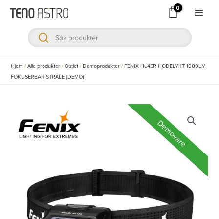
Hopp
rett
Main
til
Men
innholdet
ksler
Hjem
/
Alle produkter
/
Outlet
/
Demoprodukter
/
FENIX HL45R HODELYKT 1000LM
FOKUSERBAR STRÅLE (DEMO)
ksler
ksler
Demovare
ksler
ksler
ksler