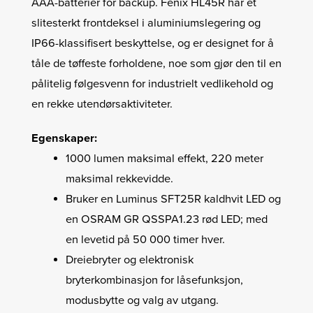
AAA-batterier for backup. Fenix ​​HL45R har et
slitesterkt frontdeksel i aluminiumslegering og
IP66-klassifisert beskyttelse, og er designet for å
tåle de tøffeste forholdene, noe som gjør den til en
pålitelig følgesvenn for industrielt vedlikehold og
en rekke utendørsaktiviteter.
Egenskaper:
1000 lumen maksimal effekt, 220 meter
maksimal rekkevidde.
Bruker en Luminus SFT25R kaldhvit LED og
en OSRAM GR QSSPA1.23 rød LED; med
en levetid på 50 000 timer hver.
Dreiebryter og elektronisk
bryterkombinasjon for låsefunksjon,
modusbytte og valg av utgang.