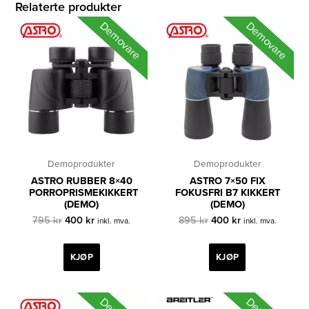
Relaterte produkter
Demovare
Demovare
Demoprodukter
Demoprodukter
ASTRO RUBBER 8×40
ASTRO 7×50 FIX
PORROPRISMEKIKKERT
FOKUSFRI B7 KIKKERT
(DEMO)
(DEMO)
Opprinnelig
Nåværende
Opprinnelig
Nåværende
795
kr
400
kr
895
kr
400
kr
inkl. mva.
inkl. mva.
pris
pris
pris
pris
var:
er:
var:
er:
795 kr.
400 kr.
895 kr.
400 kr.
KJØP
KJØP