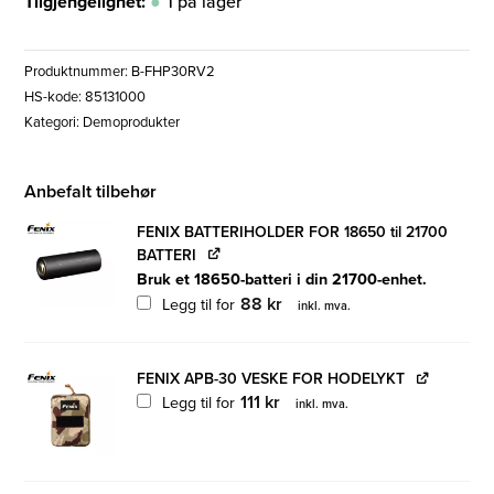
Tilgjengelighet:
1 på lager
2
1
999 kr.
300 kr.
Produktnummer:
B-FHP30RV2
HS-kode: 85131000
Kategori:
Demoprodukter
Anbefalt tilbehør
FENIX BATTERIHOLDER FOR 18650 til 21700
BATTERI
Bruk et 18650-batteri i din 21700-enhet.
88
kr
Legg til for
inkl. mva.
FENIX APB-30 VESKE FOR HODELYKT
111
kr
Legg til for
inkl. mva.