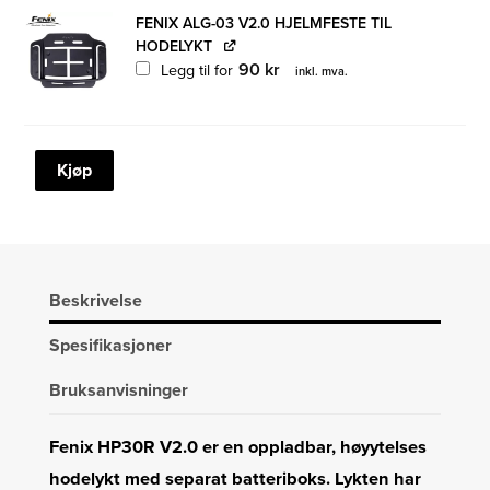
FENIX ALG-03 V2.0 HJELMFESTE TIL
HODELYKT
90
kr
Legg til for
inkl. mva.
FENIX
Kjøp
HP30R
V2.0
HODELYKT
3000LM
antall
Beskrivelse
Spesifikasjoner
Bruksanvisninger
Fenix ​​HP30R V2.0 er en oppladbar, høyytelses
hodelykt med separat batteriboks. Lykten har