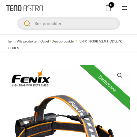
Hopp
rett
Main
til
Men
innholdet
ksler
Hjem
/
Alle produkter
/
Outlet
/
Demoprodukter
/
FENIX HP30R V2.0 HODELYKT
3000LM
ksler
ksler
Demovare
ksler
ksler
ksler