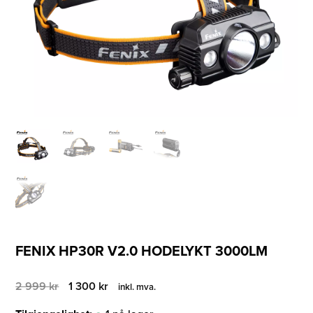
FENIX HP30R V2.0 HODELYKT 3000LM
Opprinnelig
Nåværende
2 999
kr
1 300
kr
inkl. mva.
pris
pris
var:
er: