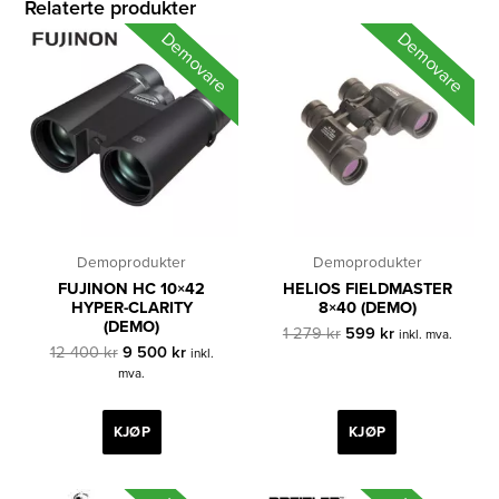
Relaterte produkter
Demovare
Demovare
Demoprodukter
Demoprodukter
FUJINON HC 10×42
HELIOS FIELDMASTER
HYPER-CLARITY
8×40 (DEMO)
(DEMO)
Opprinnelig
Nåværende
1 279
kr
599
kr
inkl. mva.
Opprinnelig
Nåværende
pris
pris
12 400
kr
9 500
kr
inkl.
pris
pris
var:
er:
mva.
var:
er:
1
599 kr.
12
9
279 kr.
400 kr.
500 kr.
KJØP
KJØP