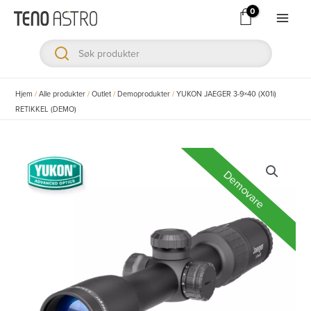
Hopp
rett
Main
til
Men
innholdet
ksler
Hjem
/
Alle produkter
/
Outlet
/
Demoprodukter
/
YUKON JAEGER 3-9×40 (X01i)
RETIKKEL (DEMO)
ksler
ksler
Demovare
ksler
ksler
ksler