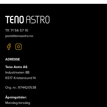
Tlf: 71 56 57 10
post@tenoastro.no
ADRESSE
Teno Astro AS
Industriveien 8B
6517 Kristiansund N
Org. nr.: 974420538
Åpningstider:
Mandag-torsdag