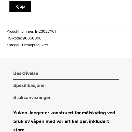
YUKON
Kjøp
JAEGER
3-
9x40
Produktnummer:
B-23027X01i
(X01i)
HS-kode: 90058000
RETIKKEL
Kategori:
Demoprodukter
(DEMO)
antall
Beskrivelse
Spesifikasjoner
Bruksanvisninger
Yukon Jaeger er konstruert for målskyting ved
bruk av våpen med variert kaliber, inkludert
store.