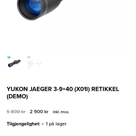
YUKON JAEGER 3-9×40 (X01I) RETIKKEL
(DEMO)
Opprinnelig
Nåværende
5 800
kr
2 900
kr
inkl. mva.
pris
pris
var:
er:
Tilgjengelighet:
1 på lager
5
2
800 kr.
900 kr.