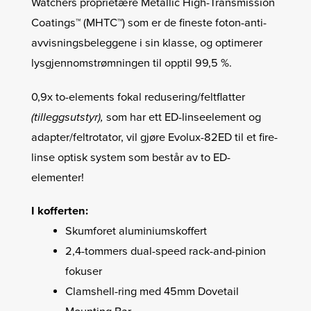
Watchers proprietære Metallic High-Transmission
Coatings™ (MHTC™) som er de fineste foton-anti-
avvisningsbeleggene i sin klasse, og optimerer
lysgjennomstrømningen til opptil 99,5 %.
0,9x to-elements fokal redusering/feltflatter
(tilleggsutstyr),
som har ett ED-linseelement og
adapter/feltrotator, vil gjøre Evolux-82ED til et fire-
linse optisk system som består av to ED-
elementer!
I kofferten:
Skumforet aluminiumskoffert
2,4-tommers dual-speed rack-and-pinion
fokuser
Clamshell-ring med 45mm Dovetail