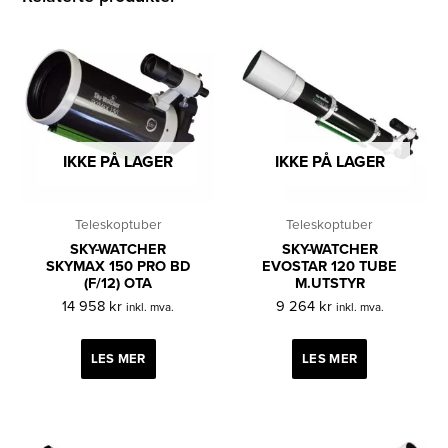
IKKE PÅ LAGER
IKKE PÅ LAGER
Teleskoptuber
Teleskoptuber
SKY-WATCHER
SKY-WATCHER
SKYMAX 150 PRO BD
EVOSTAR 120 TUBE
(F/12) OTA
M.UTSTYR
14 958
kr
9 264
kr
inkl. mva.
inkl. mva.
LES MER
LES MER