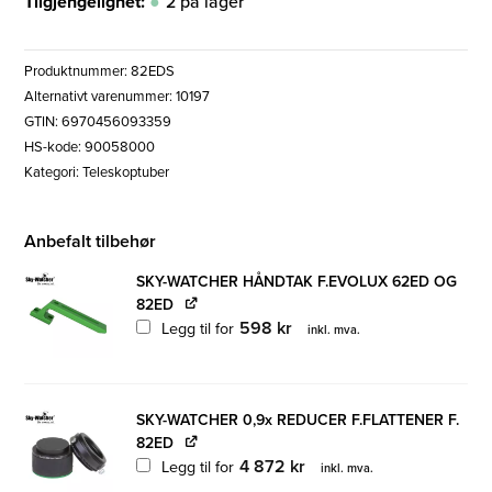
Tilgjengelighet:
2 på lager
Produktnummer:
82EDS
Alternativt varenummer: 10197
GTIN: 6970456093359
HS-kode: 90058000
Kategori:
Teleskoptuber
Anbefalt tilbehør
SKY-WATCHER HÅNDTAK F.EVOLUX 62ED OG
82ED
598
kr
Legg til for
inkl. mva.
SKY-WATCHER 0,9x REDUCER F.FLATTENER F.
82ED
4 872
kr
Legg til for
inkl. mva.