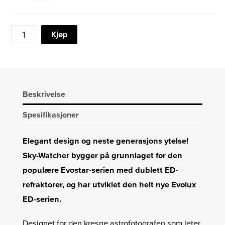
SKY-
Kjøp
WATCHER
EVOLUX
82ED
REFRAKTOR
antall
Beskrivelse
Spesifikasjoner
Elegant design og neste generasjons ytelse!
Sky-Watcher bygger på grunnlaget for den
populære Evostar-serien med dublett ED-
refraktorer, og har utviklet den helt nye Evolux
ED-serien.
Designet for den kresne astrofotografen som leter