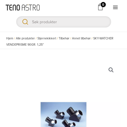
Hopp
rett
Main
til
Men
innholdet
ksler
Hjem
/
Alle produkter
/
Stjernekikkert
/
Tilbehør
/
Annet tilbehør
/
SKY-WATCHER
VENDEPRISME 90GR. 1,25″
ksler
ksler
ksler
ksler
ksler