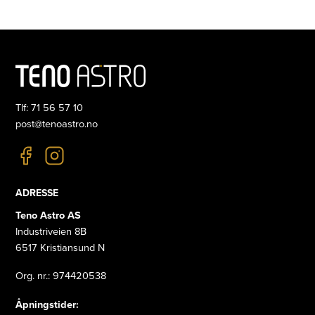
Tlf: 71 56 57 10
post@tenoastro.no
ADRESSE
Teno Astro AS
Industriveien 8B
6517 Kristiansund N
Org. nr.: 974420538
Åpningstider: