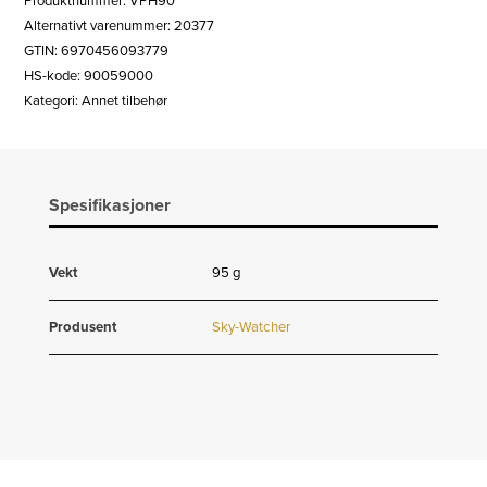
Produktnummer:
VPH90
1,25"
Alternativt varenummer: 20377
antall
GTIN: 6970456093779
HS-kode: 90059000
Kategori:
Annet tilbehør
Spesifikasjoner
Vekt
95 g
Produsent
Sky-Watcher