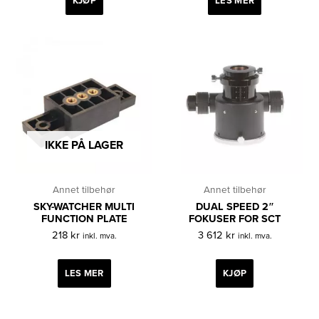
KJØP
LES MER
IKKE PÅ LAGER
Annet tilbehør
Annet tilbehør
SKY-WATCHER MULTI
DUAL SPEED 2″
FUNCTION PLATE
FOKUSER FOR SCT
218
kr
3 612
kr
inkl. mva.
inkl. mva.
LES MER
KJØP