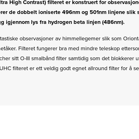
a High Contrast) filteret er konstruert for observasjon
lerer de dobbelt ioniserte 496nm og 501nm linjene slik s
egg igjennom lys fra hydrogen beta linjen (486nm).
fantastiske observasjoner av himmellegemer slik som Orio
etåker. Filteret fungerer bra med mindre teleskop etterso
her sitt O-III smalbånd filter samtidig som det blokkerer 
HC filteret er ett veldig godt egnet allround filter for å se