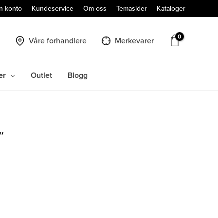
n konto
Kundeservice
Om oss
Temasider
Kataloger
Våre forhandlere
Merkevarer
er
Outlet
Blogg
″