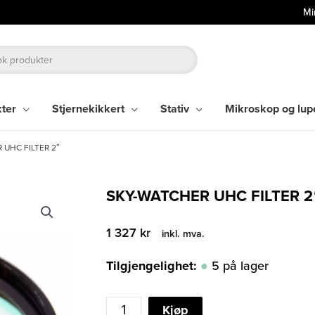
Mi
kter
Stjernekikkert
Stativ
Mikroskop og lup
 UHC FILTER 2″
SKY-WATCHER UHC FILTER 2
1 327
kr
inkl. mva.
Tilgjengelighet:
5 på lager
SKY-
Kjøp