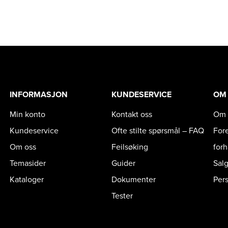
INFORMASJON
KUNDESERVICE
OM
Min konto
Kontakt oss
Om 
Kundeservice
Ofte stilte spørsmål – FAQ
For
Om oss
Feilsøking
for
Temasider
Guider
Sal
Kataloger
Dokumenter
Per
Tester