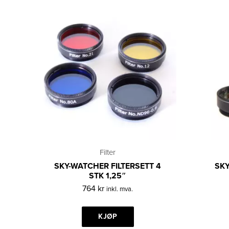
Filter
SKY-WATCHER FILTERSETT 4
SKY
STK 1,25″
764
kr
inkl. mva.
KJØP