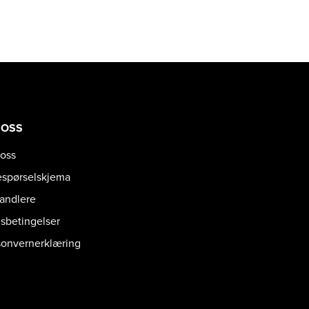
 OSS
oss
espørselskjema
handlere
gsbetingelser
sonvernerklæring