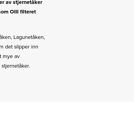
er av stjernetåker
om OIII filteret
ntåken, Lagunetåken,
m det slipper inn
ut mye av
 stjernetåker.