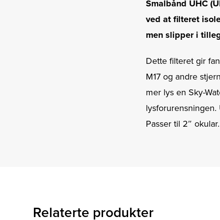
Smalbånd UHC (Ultr
ved at filteret iso
men slipper i till
Dette filteret gir 
M17 og andre stjern
mer lys en Sky-Watc
lysforurensningen. U
Passer til 2″ okular.
Relaterte produkter