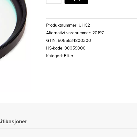
WATCHER
UHC
FILTER
Produktnummer:
UHC2
2"
Alternativt varenummer: 20197
antall
GTIN: 5055534800300
HS-kode: 90059000
Kategori:
Filter
ifikasjoner