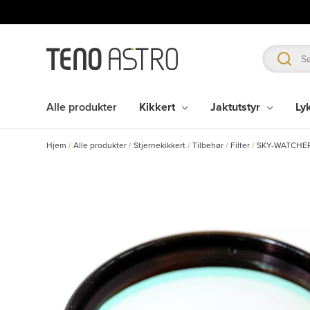
Hopp
rett
til
innholdet
Alle produkter
Kikkert
Jaktutstyr
Ly
Hjem
/
Alle produkter
/
Stjernekikkert
/
Tilbehør
/
Filter
/
SKY-WATCHER