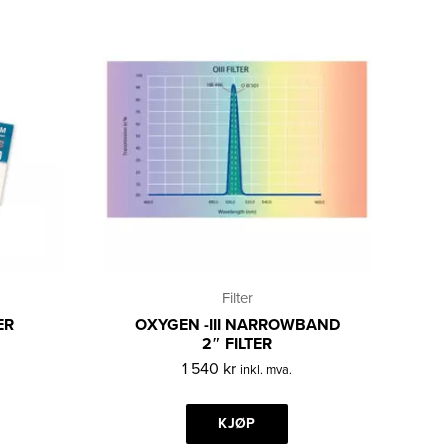
Filter
ER
OXYGEN -III NARROWBAND
2″ FILTER
1 540
kr
inkl. mva.
KJØP