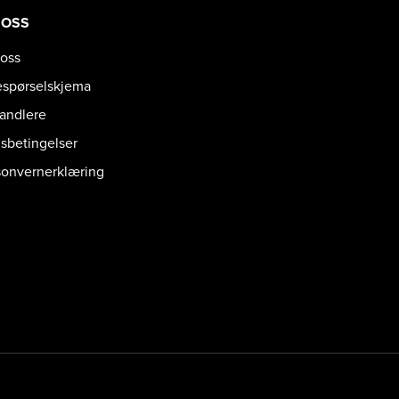
 OSS
oss
espørselskjema
handlere
gsbetingelser
sonvernerklæring