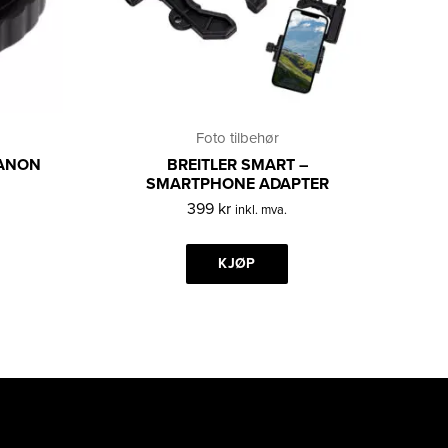
Foto tilbehør
CANON
BREITLER SMART –
SMARTPHONE ADAPTER
399
kr
inkl. mva.
KJØP