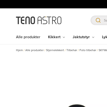
Hopp
rett
til
innholdet
Alle produkter
Kikkert
Jaktutstyr
Ly
Hjem
/
Alle produkter
/
Stjernekikkert
/
Tilbehør
/
Foto tilbehør
/
SKYWA