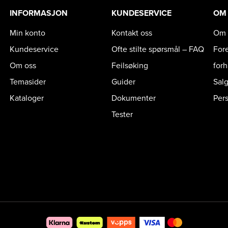
INFORMASJON
KUNDESERVICE
OM
Min konto
Kontakt oss
Om 
Kundeservice
Ofte stilte spørsmål – FAQ
For
Om oss
Feilsøking
for
Temasider
Guider
Sal
Kataloger
Dokumenter
Per
Tester