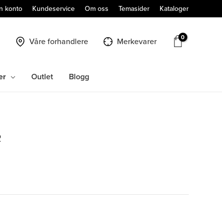
n konto
Kundeservice
Om oss
Temasider
Kataloger
Våre forhandlere
Merkevarer
er
Outlet
Blogg
R